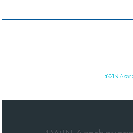
1WIN Azərbayc
Home
>
Uncategorized
>
1WIN Azərb