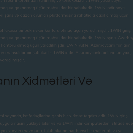
ən rəsmi tərəfindən tanınmış və təhlükəsizdir. 1WIN yukle saytı,
axmaq və qazanmaq üçün məhsuldar bir şəbəkədir. 1WIN indir saytı,
bir şans və qazan oyunları platformasına rahatlıqla daxil olmaq üçün
əhlükəsiz bir bukmeker kontoru olmaq üçün yaradılmışdır. 1WIN giriş,
baxmaq və qazanmaq üçün məhsuldar bir şəbəkədir. 1WIN oyna, Azərba
r kontoru olmaq üçün yaradılmışdır. 1WIN yukle, Azərbaycanlı fanların
 məhsuldar bir şəbəkədir. 1WIN indir, Azərbaycanlı fanların ən yaxşı
aradılmışdır.
nın Xidmətləri Və
aytında, istifadəçilərinə geniş bir xidmət təqdim edir. 1WIN giriş
r uygulamasını yükləyə bilər və ya 1WIN indir kompüterdən istifadə ed
 ən yaxşı oyun məzmunu, tələb olunan hər hansı bir məlumatı və ya