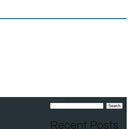
unun rəsmi saytı
Search
Search
Recent Posts