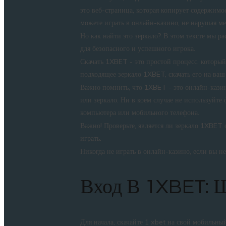
это веб-страница, которая копирует содержимо
можете играть в онлайн-казино, не нарушая ме
Но как найти это зеркало? В этом тексте мы ра
для безопасного и успешного игрока.
Скачать 1XBET - это простой процесс, которы
подходящее зеркало 1XBET, скачать его на ваш
Важно помнить, что 1XBET - это онлайн-казино
или зеркало. Ни в коем случае не используйт
компьютера или мобильного телефона.
Важно! Проверьте, является ли зеркало 1XBET 
играть.
Никогда не играть в онлайн-казино, если вы н
Вход В 1XBET: 
Для начала, скачайте 1 xbet на свой мобильны