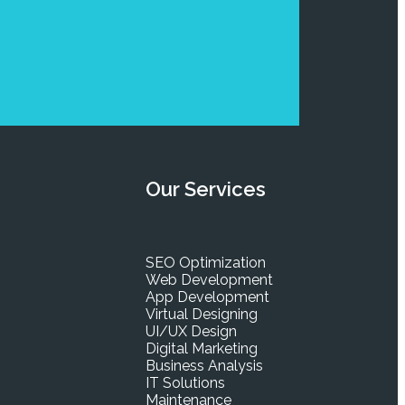
Our Services
SEO Optimization
Web Development
App Development
Virtual Designing
UI/UX Design
Digital Marketing
Business Analysis
IT Solutions
Maintenance