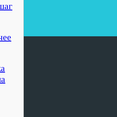
шаг
чее
ка
ла