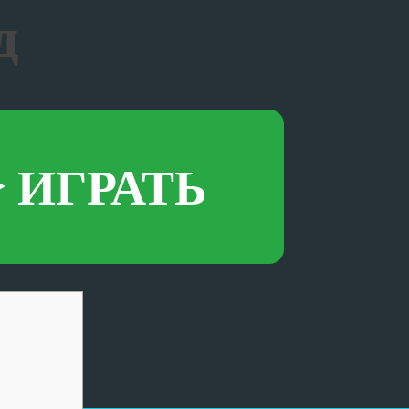
д
️ ИГРАТЬ