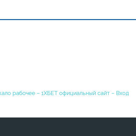
о рабочее – 1ХБЕТ о
ало рабочее – 1ХБЕТ официальный сайт – Вход