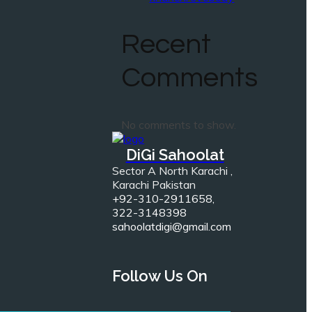
Recent
Comments
No comments to show.
DiGi Sahoolat
Sector A North Karachi ,
Karachi Pakistan
+92-310-2911658,
322-3148398
sahoolatdigi@gmail.com
Follow Us On