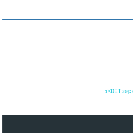
1XBET зеркал
– Вход
Home
>
Uncategorized
>
1XBET зерк