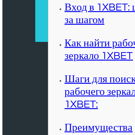
Вход в 1XBET: 
за шагом
Как найти рабо
зеркало 1XBET
Шаги для поис
рабочего зерка
1XBET:
Преимущества