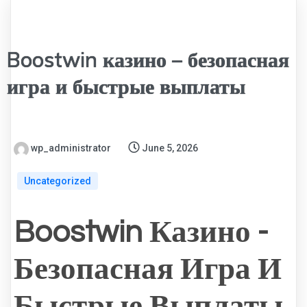
Boostwin казино – безопасная
игра и быстрые выплаты
wp_administrator
June 5, 2026
Uncategorized
Boostwin Казино -
Безопасная Игра И
Быстрые Выплаты