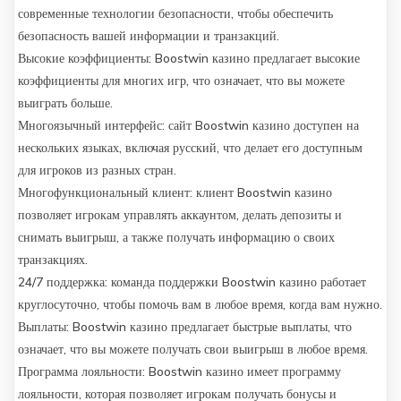
современные технологии безопасности, чтобы обеспечить
безопасность вашей информации и транзакций.
Высокие коэффициенты: Boostwin казино предлагает высокие
коэффициенты для многих игр, что означает, что вы можете
выиграть больше.
Многоязычный интерфейс: сайт Boostwin казино доступен на
нескольких языках, включая русский, что делает его доступным
для игроков из разных стран.
Многофункциональный клиент: клиент Boostwin казино
позволяет игрокам управлять аккаунтом, делать депозиты и
снимать выигрыш, а также получать информацию о своих
транзакциях.
24/7 поддержка: команда поддержки Boostwin казино работает
круглосуточно, чтобы помочь вам в любое время, когда вам нужно.
Выплаты: Boostwin казино предлагает быстрые выплаты, что
означает, что вы можете получать свои выигрыш в любое время.
Программа лояльности: Boostwin казино имеет программу
лояльности, которая позволяет игрокам получать бонусы и