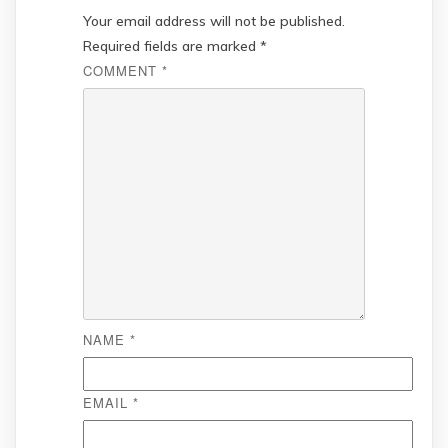
Your email address will not be published.
Required fields are marked
*
COMMENT
*
NAME
*
EMAIL
*