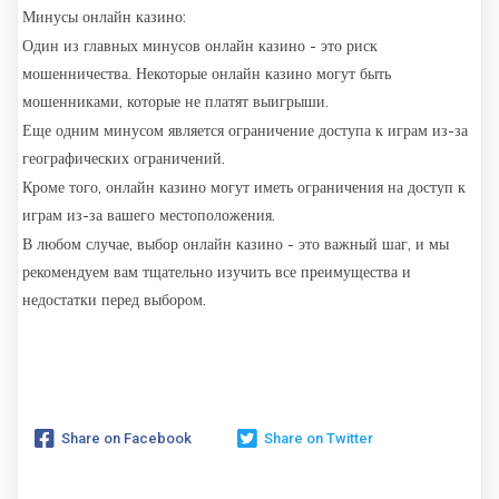
Минусы онлайн казино:
Один из главных минусов онлайн казино - это риск
мошенничества. Некоторые онлайн казино могут быть
мошенниками, которые не платят выигрыши.
Еще одним минусом является ограничение доступа к играм из-за
географических ограничений.
Кроме того, онлайн казино могут иметь ограничения на доступ к
играм из-за вашего местоположения.
В любом случае, выбор онлайн казино - это важный шаг, и мы
рекомендуем вам тщательно изучить все преимущества и
недостатки перед выбором.
Share on Facebook
Share on Twitter