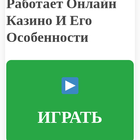
Работает Онлайн
Казино И Его
Особенности
ИГРАТЬ