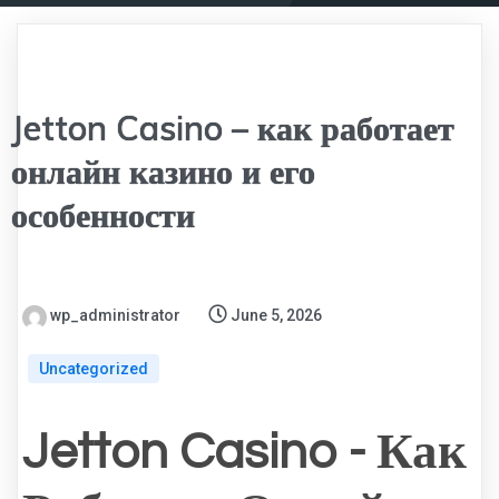
Jetton Casino – как работает
онлайн казино и его
особенности
wp_administrator
June 5, 2026
Uncategorized
Jetton Casino - Как