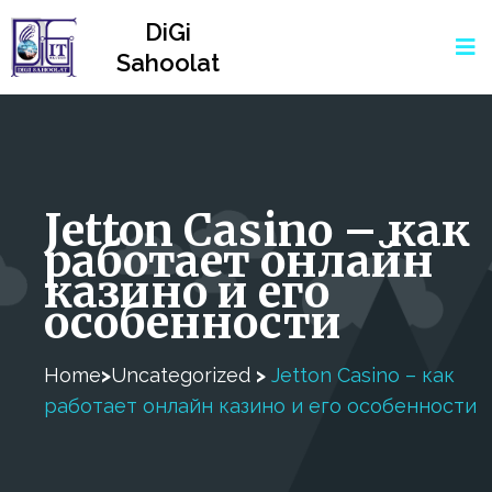
DiGi
Sahoolat
Jetton Casino – как
работает онлайн
казино и его
особенности
Home
>
Uncategorized
>
Jetton Casino – как
работает онлайн казино и его особенности