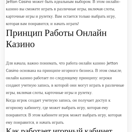
Jetton Casino может быть идеальным выбором. В этом онлайн-
казино вы сможете играть в различные игры, включая слоты,
карточные игры и рулетку. Вам остается только выбрать игру,
которая вам понравится, и начать играть!
Принцип Работы Онлайн
Казино
Для начала, важно понимать, что работа онлайн казино Jetton
Casino основана на принципе игорного бизнеса. В этом смысле,
онлайн казино работает по следующему принципу: игроки
создают учетную запись, в которой они могут играть в различные
игры, включая слоты, карточные игры и рулетку.
Когда игрок создает учетную запись, он получает доступ к
игорному кабинету, где может выбрать игру, которая ему
понравится. В этом кабинете игрок может выбрать игру, которая
ему понравится, и начать играть.
Как работает игорный кабинет