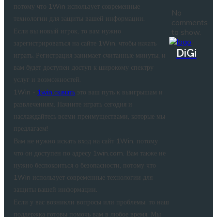
потому что 1Win использует современные
No
технологии для защиты вашей информации.
comments
Если вы новый игрок, то вам нужно
to show.
зарегистрироваться на сайте 1Win, чтобы начать
DiGi
играть. Регистрация занимает считанные минуты, и
вам будет доступен доступ к широкому спектру
услуг и возможностей.
1Win -
1win скачать
это ваш путь к выигрышам и
развлечениям. Начните играть сегодня и
наслаждайтесь всеми преимуществами, которые мы
предлагаем!
Вам не нужно искать вход на сайт 1Win, потому
что он доступен по адресу 1win.com. Вам также не
нужно беспокоиться о безопасности, потому что
1Win использует современные технологии для
защиты вашей информации.
Если у вас возникли вопросы или проблемы, то наш
поддержка готовы помочь вам в любое время. Мы