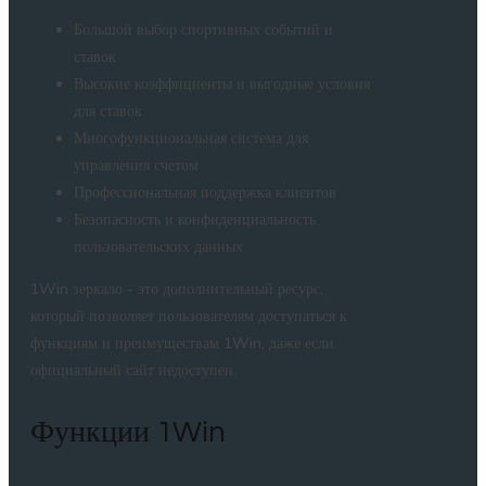
Большой выбор спортивных событий и
ставок
Высокие коэффициенты и выгодные условия
для ставок
Многофункциональная система для
управления счетом
Профессиональная поддержка клиентов
Безопасность и конфиденциальность
пользовательских данных
1Win зеркало - это дополнительный ресурс,
который позволяет пользователям доступаться к
функциям и преимуществам 1Win, даже если
официальный сайт недоступен.
Функции 1Win