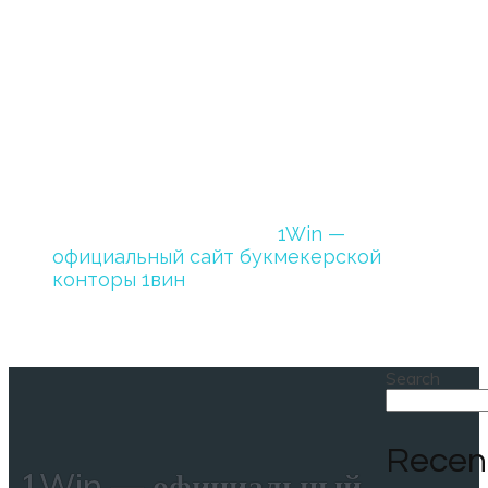
официальный
сайт
букмекерской
конторы 1вин
Home
>
Uncategorized
>
1Win —
официальный сайт букмекерской
конторы 1вин
Search
Recen
1Win — официальный