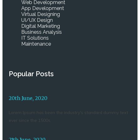
Web Development
App Development
Virtual Designing
UI/UX Design
Digital Marketing
Business Analysis
IT Solutions
Maintenance
Popular Posts
20th June, 2020
Lorem Ipsum has been the industry's standard dummy text
ever since the 1500s.
21th June, 2020