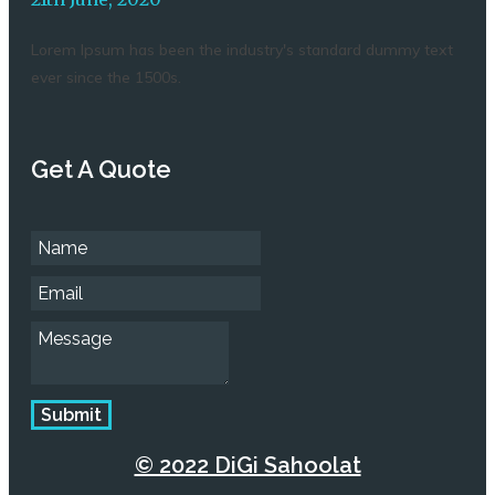
Lorem Ipsum has been the industry's standard dummy text
ever since the 1500s.
Get A Quote
Submit
© 2022 DiGi Sahoolat