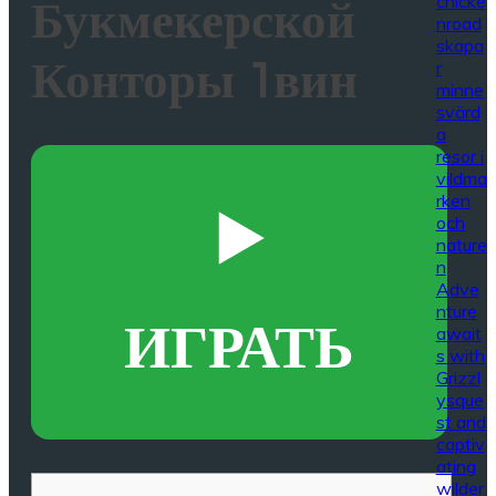
chicke
Букмекерской
nroad
skapa
r
Конторы 1вин
minne
svärd
a
resor i
vildma
rken
▶️
och
nature
n
Adve
nture
ИГРАТЬ
await
s with
Grizzl
ysque
st and
captiv
ating
wilder