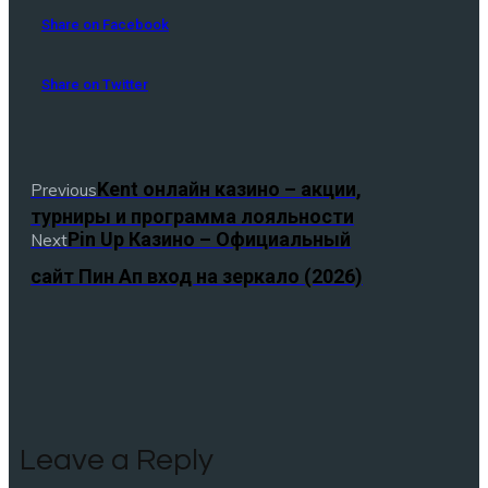
Share on Facebook
Share on Twitter
Kent онлайн казино – акции,
Previous
турниры и программа лояльности
Pin Up Казино – Официальный
Next
сайт Пин Ап вход на зеркало (2026)
Leave a Reply