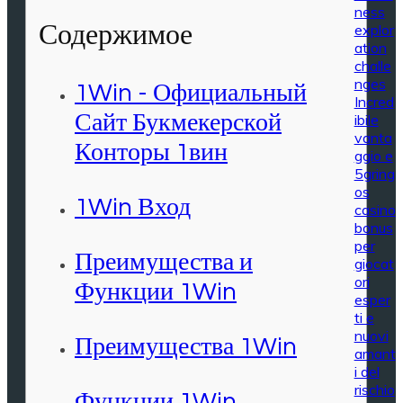
ness
Содержимое
explor
ation
challe
nges
1Win - Официальный
Incred
Сайт Букмекерской
ibile
vanta
Конторы 1вин
ggio e
5gring
os
1Win Вход
casino
bonus
per
Преимущества и
giocat
ori
Функции 1Win
esper
ti e
nuovi
Преимущества 1Win
amant
i del
rischio
Функции 1Win