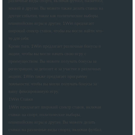
различные виды спорта, включая футбол, баскетбол,
хоккей и другие. Вы можете также делать ставки на
другие события, такие как политические выборы,
олимпийские игры и другие. 1Win предлагает
широкий спектр ставок, чтобы вы могли найти что-
то для себя.
Кроме того, 1Win предлагает различные бонусы и
акции, чтобы вы могли начать свою игру с
преимуществом. Вы можете получать бонусы за
регистрацию, за депозит и за участие в различных
акциях. 1Win также предлагает программу
лояльности, чтобы вы могли получать бонусы за
вашу фиксированную игру.
1Win Ставки
1Win предлагает широкий спектр ставок, включая
ставки на спорт, политические выборы,
олимпийские игры и другие. Вы можете делать
ставки на различные виды спорта, включая футбол,