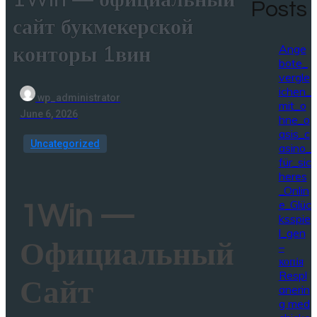
Posts
сайт букмекерской
конторы 1вин
Ange
bote_
vergle
ichen_
wp_administrator
mit_o
June 6, 2026
hne_o
asis_c
Uncategorized
asino_
für_sic
heres
_Onlin
e_Glüc
1Win —
ksspie
l_gen
Официальный
–
копія
Respl
Сайт
anerin
g med