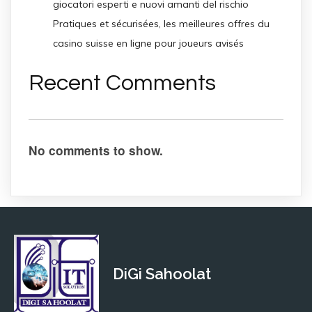
giocatori esperti e nuovi amanti del rischio
Pratiques et sécurisées, les meilleures offres du
casino suisse en ligne pour joueurs avisés
Recent Comments
No comments to show.
DiGi Sahoolat