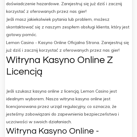
doświadczenie hazardowe. Zarejestruj się już dziś i zacznij
korzystać z oferowanych przez nas gier!
Jeśli masz jakiekolwiek pytania lub problem, możesz
skontaktować się z naszym zespłem obsługi klienta, który jest
gotowy pomóc.
Lemon Casino - Kasyno Online Oficjalna Strona. Zarejestruj się
już dziś i zacznij korzystać z oferowanych przez nas gier!
Witryna Kasyno Online Z
Licencją
Jeśli szukasz kasyna online z licencją, Lemon Casino jest
idealnym wyborem. Nasza witryna kasyno online jest
licencjonowana przez urząd regulacyjny, co oznacza, że
jesteśmy zobowiązani do zapewnienia bezpieczeństwa i
uczciwości w swoich działaniach.
Witryna Kasyno Online -