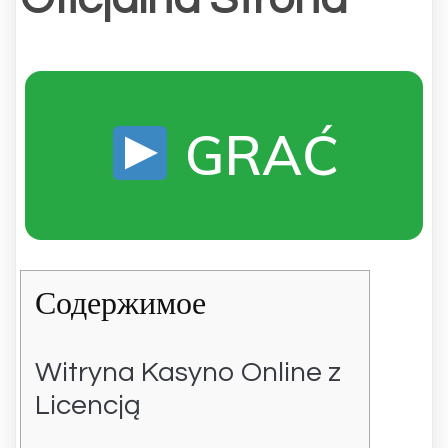
GRAĆ
Содержимое
Witryna Kasyno Online z
Licencją