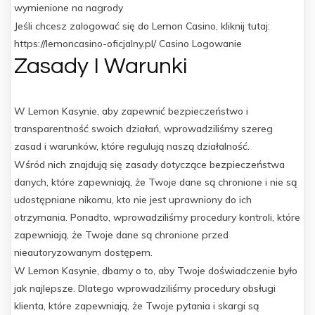
wymienione na nagrody
Jeśli chcesz zalogować się do Lemon Casino, kliknij tutaj:
https://lemoncasino-oficjalny.pl/ Casino Logowanie
Zasady I Warunki
W Lemon Kasynie, aby zapewnić bezpieczeństwo i
transparentność swoich działań, wprowadziliśmy szereg
zasad i warunków, które regulują naszą działalność.
Wśród nich znajdują się zasady dotyczące bezpieczeństwa
danych, które zapewniają, że Twoje dane są chronione i nie są
udostępniane nikomu, kto nie jest uprawniony do ich
otrzymania. Ponadto, wprowadziliśmy procedury kontroli, które
zapewniają, że Twoje dane są chronione przed
nieautoryzowanym dostępem.
W Lemon Kasynie, dbamy o to, aby Twoje doświadczenie było
jak najlepsze. Dlatego wprowadziliśmy procedury obsługi
klienta, które zapewniają, że Twoje pytania i skargi są