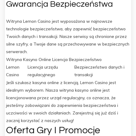
Gwarancja Bezpieczeństwa
Witryna Lemon Casino jest wyposażona w najnowsze
technologie bezpieczeństwa, aby zapewnić bezpieczeństwo
Twoich danych i transakcji. Nasze serwisy są chronione przez
silne szyfry, a Twoje dane są przechowywane w bezpiecznych
serwerach.
Witryna Kasyno Online Licencja Bezpieczeństwo
Lemon
Licencja urzędu
Bezpieczeństwo danych i
Casino
regulacyjnego
transakcji
Jeśli szukasz kasyna online z licencją, Lemon Casino jest
idealnym wyborem. Nasza witryna kasyno online jest
licencjonowana przez urząd regulacyjny, co oznacza, że
jesteśmy zobowiązani do zapewnienia bezpieczeństwa i
uczciwości w swoich działaniach. Zarejestruj się już dziś i
zacznij korzystać z naszych usług!
Oferta Gry I Promocje