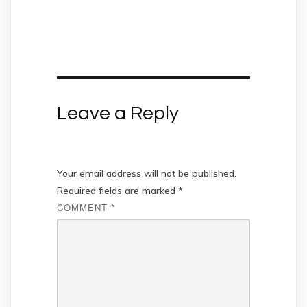
Leave a Reply
Your email address will not be published.
Required fields are marked
*
COMMENT
*