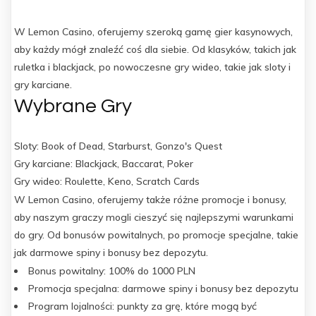
W Lemon Casino, oferujemy szeroką gamę gier kasynowych,
aby każdy mógł znaleźć coś dla siebie. Od klasyków, takich jak
ruletka i blackjack, po nowoczesne gry wideo, takie jak sloty i
gry karciane.
Wybrane Gry
Sloty: Book of Dead, Starburst, Gonzo's Quest
Gry karciane: Blackjack, Baccarat, Poker
Gry wideo: Roulette, Keno, Scratch Cards
W Lemon Casino, oferujemy także różne promocje i bonusy,
aby naszym graczy mogli cieszyć się najlepszymi warunkami
do gry. Od bonusów powitalnych, po promocje specjalne, takie
jak darmowe spiny i bonusy bez depozytu.
Bonus powitalny: 100% do 1000 PLN
Promocja specjalna: darmowe spiny i bonusy bez depozytu
Program lojalności: punkty za grę, które mogą być