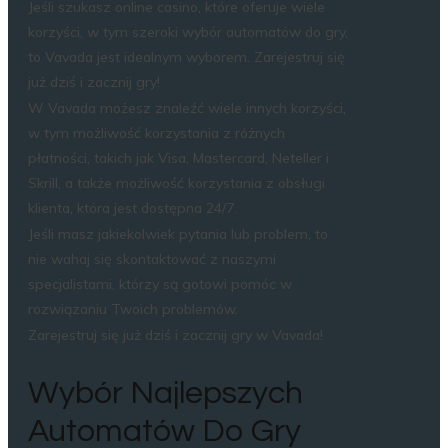
Jeśli szukasz online casino, które oferuje wiele
korzyści, w tym szeroki wybór automatów do gry,
to Vavada jest idealnym wyborem. Zarejestruj się
już dziś i zacznij gry!
W Vavada możesz znaleźć wiele innych korzyści,
w tym możliwość korzystania z różnych
płatności, takich jak Visa, Mastercard, Neteller i
Skrill, a także możliwość korzystania z obsługi
klienta, która jest dostępna 24/7.
Jeśli masz jakiekolwiek pytania lub problem, to
nie wahaj się skontaktować z naszymi
specjalistami, którzy są gotowi pomóc w
rozwiązaniu Twoich problemów.
Zarejestruj się już dziś i zacznij gry w Vavada!
Wybór Najlepszych
Automatów Do Gry