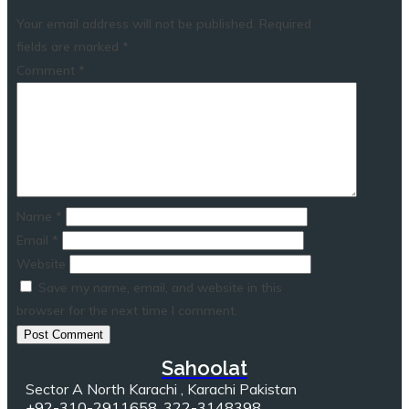
Your email address will not be published.
Required
fields are marked
*
Comment
*
Name
*
Email
*
Website
Save my name, email, and website in this
browser for the next time I comment.
Sahoolat
Sector A North Karachi , Karachi Pakistan
+92-310-2911658, 322-3148398