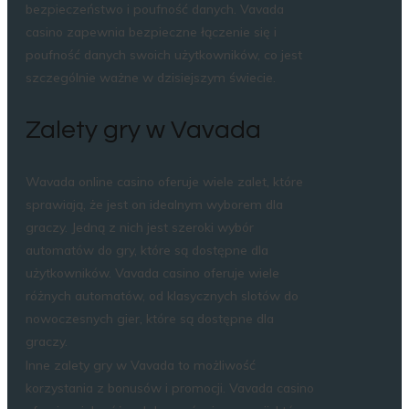
bezpieczeństwo i poufność danych. Vavada
casino zapewnia bezpieczne łączenie się i
poufność danych swoich użytkowników, co jest
szczególnie ważne w dzisiejszym świecie.
Zalety gry w Vavada
Wavada online casino oferuje wiele zalet, które
sprawiają, że jest on idealnym wyborem dla
graczy. Jedną z nich jest szeroki wybór
automatów do gry, które są dostępne dla
użytkowników. Vavada casino oferuje wiele
różnych automatów, od klasycznych slotów do
nowoczesnych gier, które są dostępne dla
graczy.
Inne zalety gry w Vavada to możliwość
korzystania z bonusów i promocji. Vavada casino