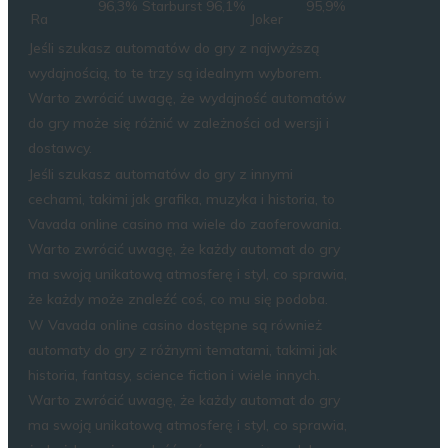
96,3%
Starburst
96,1%
95,9%
Ra
Joker
Jeśli szukasz automatów do gry z najwyższą
wydajnością, to te trzy są idealnym wyborem.
Warto zwrócić uwagę, że wydajność automatów
do gry może się różnić w zależności od wersji i
dostawcy.
Jeśli szukasz automatów do gry z innymi
cechami, takimi jak grafika, muzyka i historia, to
Vavada online casino ma wiele do zaoferowania.
Warto zwrócić uwagę, że każdy automat do gry
ma swoją unikatową atmosferę i styl, co sprawia,
że każdy może znaleźć coś, co mu się podoba.
W Vavada online casino dostępne są również
automaty do gry z różnymi tematami, takimi jak
historia, fantasy, science fiction i wiele innych.
Warto zwrócić uwagę, że każdy automat do gry
ma swoją unikatową atmosferę i styl, co sprawia,