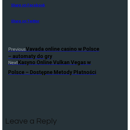
Share on Facebook
Share on Twitter
Vavada online casino w Polsce
Previous
– automaty do gry
Kasyno Online Vulkan Vegas w
Next
Polsce – Dostępne Metody Płatności
Leave a Reply