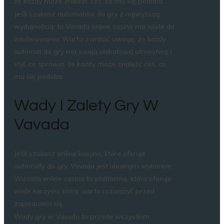
że każdy może znaleźć coś, co mu się podoba.
Jeśli szukasz automatów do gry z najwyższą
wydajnością, to Vavada online casino ma wiele do
zaoferowania. Warto zwrócić uwagę, że każdy
automat do gry ma swoją unikatową atmosferę i
styl, co sprawia, że każdy może znaleźć coś, co
mu się podoba.
Wady I Zalety Gry W
Vavada
Jeśli szukasz online kasyna, które oferuje
automaty do gry, Vavada jest idealnym wyborem.
Wavada online casino to platforma, która oferuje
wiele korzyści, które warto rozważyć przed
zapisaniem się.
Wady gry w Vavada to przede wszystkim