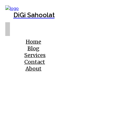
DiGi Sahoolat
Home
Blog
Services
Contact
About
Vavada online