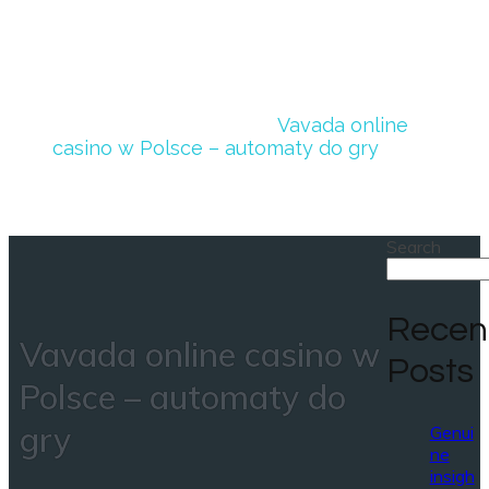
casino w Polsce –
automaty do gry
Home
>
Uncategorized
>
Vavada online
casino w Polsce – automaty do gry
Search
Recen
Vavada online casino w
Posts
Polsce – automaty do
gry
Genui
ne
insigh