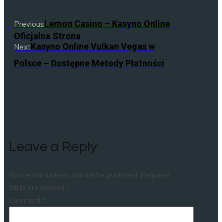
Lemon Casino – Kasyno Online
Previous
Oficjalna Strona
Kasyno Online Vulkan Vegas w
Next
Polsce – Dostępne Metody Płatności
Leave a Reply
Your email address will not be published.
Required
fields are marked
*
Comment
*