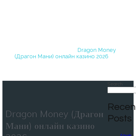
(Драгон Мани)
онлайн казино
2026
Home
>
Uncategorized
>
Dragon Money
(Драгон Мани) онлайн казино 2026
Search
Recen
Dragon Money (Драгон
Posts
Мани) онлайн казино
Atrak