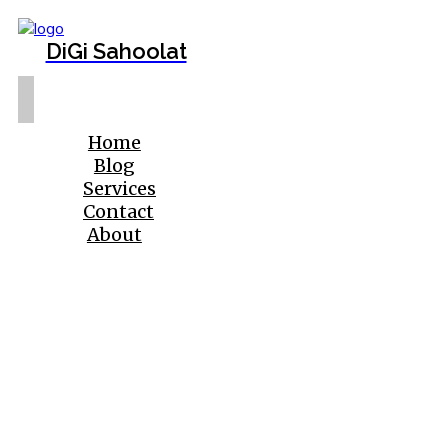
DiGi Sahoolat
Home
Blog
Services
Contact
About
Dragon Money