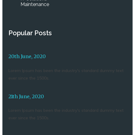
Maintenance
Popular Posts
20th June, 2020
Lorem Ipsum has been the industry's standard dummy text
ever since the 1500s.
21th June, 2020
Lorem Ipsum has been the industry's standard dummy text
ever since the 1500s.