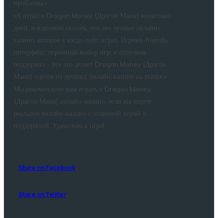
проблемы.»
«Я играл в Dragon Money (Драгон Мани) несколько
дней, и я должен сказать, что это лучшее онлайн-
казино, которое я когда-либо играл. Игроки-friendly
интерфейс, огромный выбор игр, и отличная
поддержка - все это делает Dragon Money (Драгон
Мани) одним из лучших онлайн-казино на рынке.»
Мы рекомендуем вам играть в Dragon Money
(Драгон Мани) онлайн-казино, если вы ищете
реальное онлайн-казино с отличной игрой и
поддержкой. Удачи вам в игре!
Share on Facebook
Share on Twitter