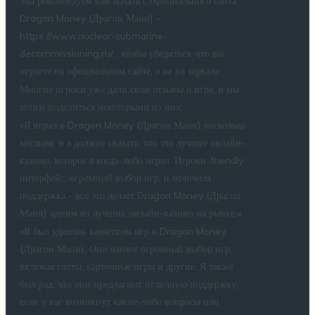
Мы рекомендуем вам начать с официального сайта
Dragon Money (Драгон Мани) -
https://www.nuclear-submarine-
decommissioning.ru/ , чтобы убедиться, что вы
играете на официальном сайте, а не на зеркале.
Многие игроки уже дали свои отзывы о игре, и мы
хотим поделиться некоторыми из них:
«Я играл в Dragon Money (Драгон Мани) несколько
месяцев, и я должен сказать, что это лучшее онлайн-
казино, которое я когда-либо играл. Игроки-friendly
интерфейс, огромный выбор игр, и отличная
поддержка - все это делает Dragon Money (Драгон
Мани) одним из лучших онлайн-казино на рынке.»
«Я был удивлен качеством игр в Dragon Money
(Драгон Мани). Они имеют огромный выбор игр,
включая слоты, карточные игры и другие. Я также
был рад, что они предлагают отличную поддержку,
если у вас возникнут какие-либо вопросы или