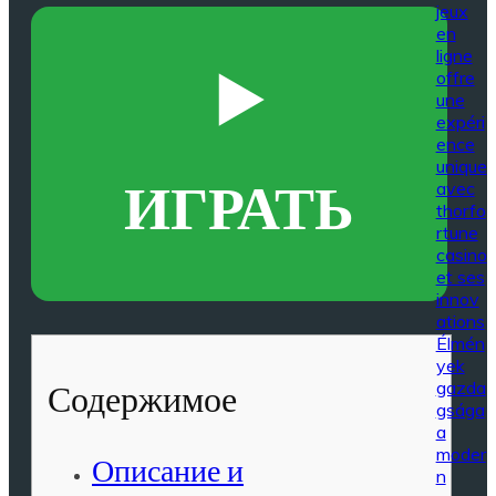
jeux
en
ligne
▶️
offre
une
expéri
ence
unique
ИГРАТЬ
avec
thorfo
rtune
casino
et ses
innov
ations
Élmén
yek
gazda
Содержимое
gsága
a
moder
Описание и
n