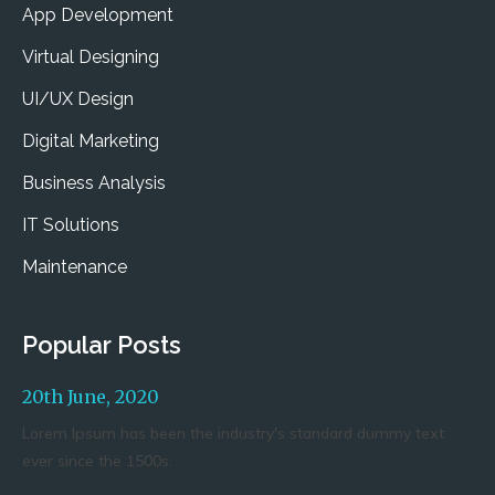
App Development
Virtual Designing
UI/UX Design
Digital Marketing
Business Analysis
IT Solutions
Maintenance
Popular Posts
20th June, 2020
Lorem Ipsum has been the industry's standard dummy text
ever since the 1500s.