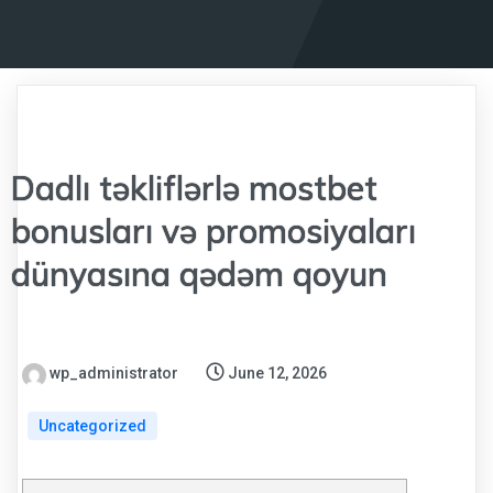
Dadlı təkliflərlə mostbet
bonusları və promosiyaları
dünyasına qədəm qoyun
wp_administrator
June 12, 2026
Uncategorized