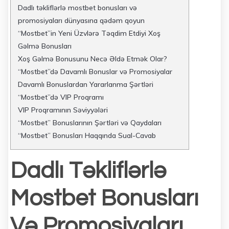
Dadlı təkliflərlə mostbet bonusları və
promosiyaları dünyasına qədəm qoyun
“Mostbet”in Yeni Üzvlərə Təqdim Etdiyi Xoş
Gəlmə Bonusları
Xoş Gəlmə Bonusunu Necə Əldə Etmək Olar?
“Mostbet”də Davamlı Bonuslar və Promosiyalar
Davamlı Bonuslardan Yararlanma Şərtləri
“Mostbet”də VIP Proqramı
VIP Proqramının Səviyyələri
“Mostbet” Bonuslarının Şərtləri və Qaydaları
“Mostbet” Bonusları Haqqında Sual-Cavab
Dadlı Təkliflərlə
Mostbet Bonusları
Və Promosiyaları