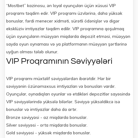
“Mostbet” kazinosu, ən loyal oyunçuları üçün xüsusi VIP
proqramı təqdim edir. VIP proqramı üzvlərinə, daha yüksək
bonuslar, fərdi menecer xidməti, sürətli ödənişlər və digər
eksklüziv imtiyazlar təqdim edilir. VIP proqramına qoşulmaq
üçün oyunçuların müəyyən miqdarda depozit etməsi, müəyyən
sayda oyun oynaması və ya platformanın müəyyən şərtlərinə
uyğun olması tələb olunur.
VIP Proqramının Səviyyələri
VIP proqramı müxtəlif səviyyələrdən ibarətdir. Hər bir
səviyyənin özünəməxsus imtiyazları və bonusları vardır.
Oyunçular, oynadıqları oyunlar və etdikləri depozitlər sayəsində
VIP səviyyələrində yüksələ bilərlər. Səviyyə yüksəldikcə isə
bonuslar və imtiyazlar daha da artır.
Bronze səviyyəsi - az miqdarda bonuslar.
Silver səviyyəsi - orta miqdarda bonuslar.
Gold səviyyəsi - yüksək miqdarda bonuslar.