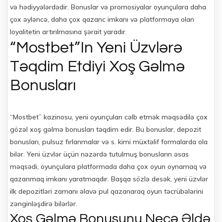
və hədiyyələrdədir. Bonuslar və promosiyalar oyunçulara daha
çox əyləncə, daha çox qazanc imkanı və platformaya olan
loyalitetin artırılmasına şərait yaradır.
“Mostbet”in Yeni Üzvlərə
Təqdim Etdiyi Xoş Gəlmə
Bonusları
“Mostbet” kazinosu, yeni oyunçuları cəlb etmək məqsədilə çox
gözəl xoş gəlmə bonusları təqdim edir. Bu bonuslar, depozit
bonusları, pulsuz fırlanmalar və s. kimi müxtəlif formalarda ola
bilər. Yeni üzvlər üçün nəzərdə tutulmuş bonusların əsas
məqsədi, oyunçulara platformada daha çox oyun oynamaq və
qazanmaq imkanı yaratmaqdır. Başqa sözlə desək, yeni üzvlər
ilk depozitləri zamanı əlavə pul qazanaraq oyun təcrübələrini
zənginləşdirə bilərlər.
Xoş Gəlmə Bonusunu Necə Əldə