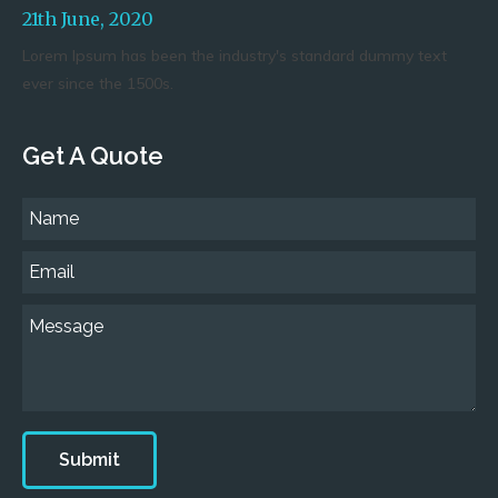
21th June, 2020
Lorem Ipsum has been the industry's standard dummy text
ever since the 1500s.
Get A Quote
Submit