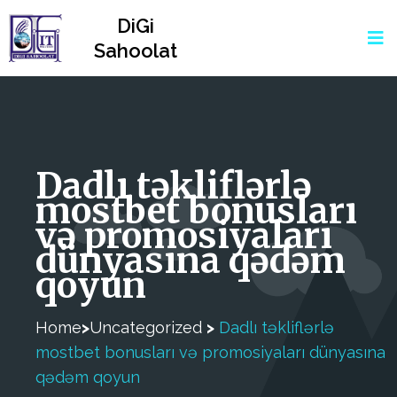
DiGi
Sahoolat
Dadlı təkliflərlə
mostbet bonusları
və promosiyaları
dünyasına qədəm
qoyun
Home
>
Uncategorized
>
Dadlı təkliflərlə
mostbet bonusları və promosiyaları dünyasına
qədəm qoyun