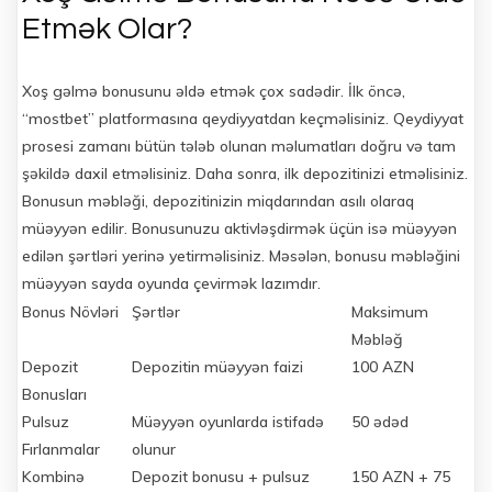
Etmək Olar?
Xoş gəlmə bonusunu əldə etmək çox sadədir. İlk öncə,
“mostbet” platformasına qeydiyyatdan keçməlisiniz. Qeydiyyat
prosesi zamanı bütün tələb olunan məlumatları doğru və tam
şəkildə daxil etməlisiniz. Daha sonra, ilk depozitinizi etməlisiniz.
Bonusun məbləği, depozitinizin miqdarından asılı olaraq
müəyyən edilir. Bonusunuzu aktivləşdirmək üçün isə müəyyən
edilən şərtləri yerinə yetirməlisiniz. Məsələn, bonusu məbləğini
müəyyən sayda oyunda çevirmək lazımdır.
Bonus Növləri
Şərtlər
Maksimum
Məbləğ
Depozit
Depozitin müəyyən faizi
100 AZN
Bonusları
Pulsuz
Müəyyən oyunlarda istifadə
50 ədəd
Fırlanmalar
olunur
Kombinə
Depozit bonusu + pulsuz
150 AZN + 75