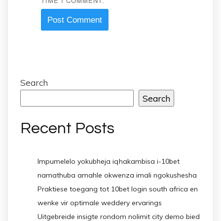
TIME I COMMENT.
Search
Search
Recent Posts
Impumelelo yokubheja iqhakambisa i-10bet
namathuba amahle okwenza imali ngokushesha
Praktiese toegang tot 10bet login south africa en
wenke vir optimale weddery ervarings
Uitgebreide insigte rondom nolimit city demo bied