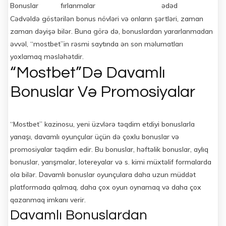
Bonuslar
fırlanmalar
ədəd
Cədvəldə göstərilən bonus növləri və onların şərtləri, zaman
zaman dəyişə bilər. Buna görə də, bonuslardan yararlanmadan
əvvəl, “mostbet”in rəsmi saytında ən son məlumatları
yoxlamaq məsləhətdir.
“Mostbet”də Davamlı
Bonuslar Və Promosiyalar
“Mostbet” kazinosu, yeni üzvlərə təqdim etdiyi bonuslarla
yanaşı, davamlı oyunçular üçün də çoxlu bonuslar və
promosiyalar təqdim edir. Bu bonuslar, həftəlik bonuslar, aylıq
bonuslar, yarışmalar, lotereyalar və s. kimi müxtəlif formalarda
ola bilər. Davamlı bonuslar oyunçulara daha uzun müddət
platformada qalmaq, daha çox oyun oynamaq və daha çox
qazanmaq imkanı verir.
Davamlı Bonuslardan