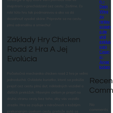
n –
Dein
majstrom v prechádzaní cez cestu. Zistíme, čo
Weg
robí túto hru tak podmanivou a ako sa dá
zu
dosiahnuť vysoké skóre. Pripravte sa na cestu
ninlay
plnú adrenalínu a smiechu!
scasin
o.de
und
Základy Hry Chicken
exklus
iven
Road 2 Hra A Jej
Casin
o-
Evolúcia
Ange
boten
Počiatočná mechanika chicken road 2 hra je veľmi
Recen
jednoduchá. Ovládate kuriatko, ktoré sa pokúša
prejsť cez cestu plnú áut, nákladných vozidiel a
Comm
ďalších prekážok. Hlavným cieľom je prejsť na
druhú stranu cesty bez toho, aby vás vozidlo
No
zrazilo. Hra sa zvyšuje v náročnosti s každým
comments
prekonaným úsekom cesty, pretože autá sa