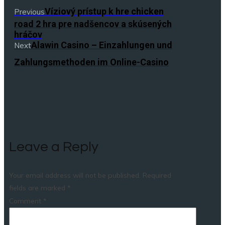
Víziový prístup k hre chicken
Previous
road 2 hra pre nadšencov a skúsených
hráčov
Alawin Casino – Einzahlungen und
Next
Zahlungsmethoden im Online-Casino
Leave a Reply
Your email address will not be published.
Required
fields are marked
*
Comment
*