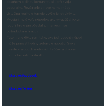
obsahom a silnou komunitou si udrží svoju
popularitu. Rozšírenie o nové herné módy,
virtuálnu realitu a turnaje zvýšia jej atraktivitu.
Vývojári majú veľa nápadov, ako vylepšiť chicken
road 2 hra a prispôsobiť ju meniacim sa
požiadavkám hráčov.
Táto hra je dôkazom toho, ako jednoduchý nápad
môže priniesť hodiny zábavy a napätia. Svoje
miesto v srdciach mobilných hráčov si chicken
road 2 hra udrží ešte dlho.
Share on Facebook
Share on Twitter