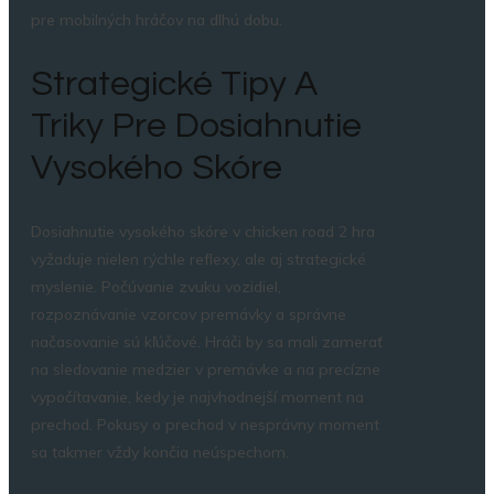
pre mobilných hráčov na dlhú dobu.
Strategické Tipy A
Triky Pre Dosiahnutie
Vysokého Skóre
Dosiahnutie vysokého skóre v chicken road 2 hra
vyžaduje nielen rýchle reflexy, ale aj strategické
myslenie. Počúvanie zvuku vozidiel,
rozpoznávanie vzorcov premávky a správne
načasovanie sú kľúčové. Hráči by sa mali zamerať
na sledovanie medzier v premávke a na precízne
vypočítavanie, kedy je najvhodnejší moment na
prechod. Pokusy o prechod v nesprávny moment
sa takmer vždy končia neúspechom.