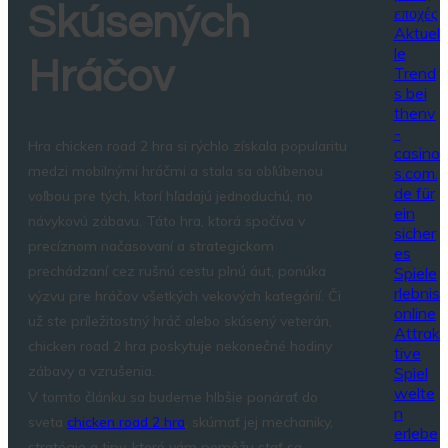
Skúsených
εποχές
Aktuel
le
Hráčov
Trend
s bei
thenv
-
Hra chicken road 2 hra si rýchlo získala popularitu
casino
medzi mobilnými hráčmi a stala sa obľúbenou
s.com.
de für
voľbou pre tých, ktorí hľadajú jednoduchú, no
ein
návykovú zábavu. Táto hra, ktorá spočíva v
sicher
precíznom načasovaní a strategickom
es
prechádzaní cez rušnú cestu plnú áut, ponúka
Spiele
rlebnis
výzvu pre hráčov všetkých vekových kategórií. Či
online
už ste príležitostný hráč alebo skúsený veterán,
Attrak
chicken road 2 hra poskytuje nekonečné hodiny
tive
zábavy a vzrušenia.
Spiel
welte
V tomto článku sa budeme hlbšie ponárať do
n
sveta
chicken road 2 hra
, skúmať jej mechaniky,
erlebe
stratégie a tipy, ktoré vám pomôžu stať sa