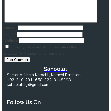
Name
*
Email
*
Website
Save my name, email, and website in this
browser for the next time I comment.
Sahoolat
Sector A North Karachi , Karachi Pakistan
+92-310-2911658, 322-3148398
sahoolatdigi@gmail.com
Follow Us On