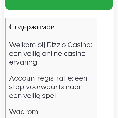
Содержимое
Welkom bij Rizzio Casino:
een veilig online casino
ervaring
Accountregistratie: een
stap voorwaarts naar
een veilig spel
Waarom