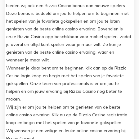
bieden wij ook een Rizzio Casino bonus aan nieuwe spelers.
Deze bonus is bedoeld om jou te helpen om te beginnen met
het spelen van je favoriete gokspellen en om jou te laten
genieten van de beste online casino ervaring. Bovendien is
onze Rizzio Casino app beschikbaar voor mobiel spelen, zodat
je overal en altijd kunt spelen waar je maar wilt. Zo kun je
genieten van de beste online casino ervaring, waar en
wanneer je maar wilt.
Wanneer je klaar bent om te beginnen, klik dan op de Rizzio
Casino login knop en begin met het spelen van je favoriete
gokspellen. Onze team van professionals is er om jou te
helpen en om jouw ervaring bij Rizzio Casino nog beter te
maken.
Wij zijn er om jou te helpen om te genieten van de beste
online casino ervaring. Klik nu op de Rizzio Casino registratie
knop en begin met het spelen van je favoriete gokspellen.
Wij wensen je een veilige en leuke online casino ervaring bij
Rizzio Casino!