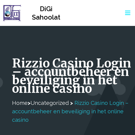
DiGi
Sahoolat
Rizzio Casino Login
– accountbeheer en
beveiliging in het
online casino
Home
>
Uncategorized
>
Rizzio Casino Login –
accountbeheer en beveiliging in het online
casino