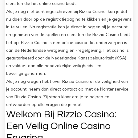
diensten die het online casino biedt.
Als je nog niet bent ingeschreven bij Rizzio Casino, kan je dat
nu doen door op de registratiepagina te klikken en je gegevens
in te vullen. Na registratie kan je direct inloggen bij je account
en genieten van de spellen en diensten die Rizzio Casino biedt.
Let op: Rizzio Casino is een online casino dat onderworpen is
aan de Nederlandse wetgeving en -regelgeving. Het casino is
geautoriseerd door de Nederlandse Kansspelautoriteit (KSA)
en voldoet aan alle noodzakelijke veiligheids- en
beveiligingsnormen.
Als je nog vragen hebt over Rizzio Casino of de veiligheid van
je account, neem dan direct contact op met de klantenservice
van Rizzio Casino. Zij staan klaar om je te helpen en
antwoorden op alle vragen die je hebt.
Welkom Bij Rizzio Casino:
Een Veilig Online Casino
Ervaring