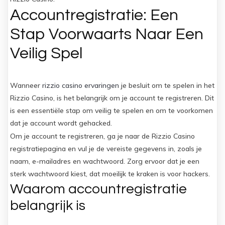
Accountregistratie: Een
Stap Voorwaarts Naar Een
Veilig Spel
Wanneer
rizzio casino ervaringen
je besluit om te spelen in het
Rizzio Casino, is het belangrijk om je account te registreren. Dit
is een essentiële stap om veilig te spelen en om te voorkomen
dat je account wordt gehacked.
Om je account te registreren, ga je naar de Rizzio Casino
registratiepagina en vul je de vereiste gegevens in, zoals je
naam, e-mailadres en wachtwoord. Zorg ervoor dat je een
sterk wachtwoord kiest, dat moeilijk te kraken is voor hackers.
Waarom accountregistratie
belangrijk is