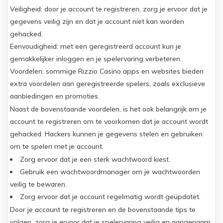
Veiligheid: door je account te registreren, zorg je ervoor dat je
gegevens veilig zijn en dat je account niet kan worden
gehacked.
Eenvoudigheid: met een geregistreerd account kun je
gemakkelijker inloggen en je spelervaring verbeteren.
Voordelen: sommige Rizzio Casino apps en websites bieden
extra voordelen aan geregistreerde spelers, zoals exclusieve
aanbiedingen en promoties.
Naast de bovenstaande voordelen, is het ook belangrijk om je
account te registreren om te voorkomen dat je account wordt
gehacked. Hackers kunnen je gegevens stelen en gebruiken
om te spelen met je account.
Zorg ervoor dat je een sterk wachtwoord kiest.
Gebruik een wachtwoordmanager om je wachtwoorden
veilig te bewaren.
Zorg ervoor dat je account regelmatig wordt geüpdatet.
Door je account te registreren en de bovenstaande tips te
volgen, zorg je ervoor dat je spelervaring veilig en aangenaam