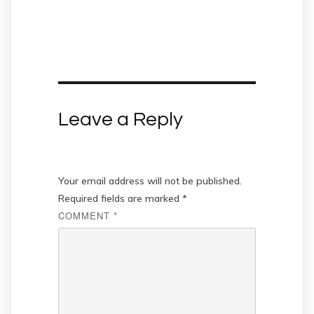
Leave a Reply
Your email address will not be published.
Required fields are marked
*
COMMENT
*