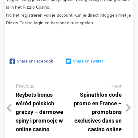
is in het Rizzio Casino.
Na het registreren van je account, kun je direct inloggen met je
Rizzio Casino login en beginnen met spelen.
Share on Facebook
Share on Twitter
Previous
Next
Reybets bonus
Spinathlon code
wśród polskich
promo en France –
graczy – darmowe
promotions
spiny i promocje w
exclusives dans un
online casino
casino online