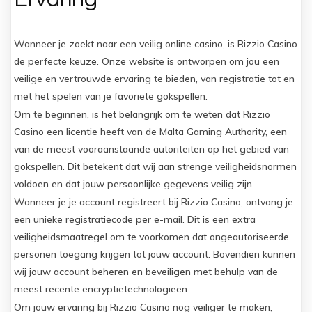
Wanneer je zoekt naar een veilig online casino, is Rizzio Casino
de perfecte keuze. Onze website is ontworpen om jou een
veilige en vertrouwde ervaring te bieden, van registratie tot en
met het spelen van je favoriete gokspellen.
Om te beginnen, is het belangrijk om te weten dat Rizzio
Casino een licentie heeft van de Malta Gaming Authority, een
van de meest vooraanstaande autoriteiten op het gebied van
gokspellen. Dit betekent dat wij aan strenge veiligheidsnormen
voldoen en dat jouw persoonlijke gegevens veilig zijn.
Wanneer je je account registreert bij Rizzio Casino, ontvang je
een unieke registratiecode per e-mail. Dit is een extra
veiligheidsmaatregel om te voorkomen dat ongeautoriseerde
personen toegang krijgen tot jouw account. Bovendien kunnen
wij jouw account beheren en beveiligen met behulp van de
meest recente encryptietechnologieën.
Om jouw ervaring bij Rizzio Casino nog veiliger te maken,