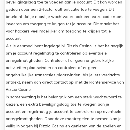
beveiligingslaag toe te voegen aan je account. Dit kan worden
gedaan door een 2-factor authenticatie toe te voegen. Dit
betekent dat je naast je wachtwoord ook een extra code moet
invoeren om toegang te krijgen tot je account. Dit maakt het
voor hackers veel moeilijker om toegang te krijgen tot je
account.
Als je eenmaal bent ingelogd bij Rizzio Casino, is het belangrijk
om je account regelmatig te controleren op eventuele
onregelmatigheden. Controleer of er geen ongebruikelijke
activiteiten plaatsvinden en controleer of er geen
ongebruikelijke transacties plaatsvinden. Als je iets verdachts
ontdekt, neem dan direct contact op met de klantenservice van
Rizzio Casino.
In samenvatting is het belangrijk om een sterk wachtwoord te
kiezen, een extra beveiligingslaag toe te voegen aan je
account en regelmatig je account te controleren op eventuele
onregelmatigheden. Door deze maatregelen te nemen, kan je
veilig inloggen bij Rizzio Casino en genieten van de spellen en