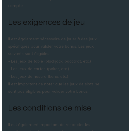
compte.
Les exigences de jeu
Il est également nécessaire de jouer à des jeux
spécifiques pour valider votre bonus. Les jeux
suivants sont éligibles :
- Les jeux de table (blackjack, baccarat, etc.)
- Les jeux de cartes (poker, etc.)
- Les jeux de hasard (keno, etc.)
Il est important de noter que les jeux de slots ne
sont pas éligibles pour valider votre bonus.
Les conditions de mise
Il est également important de respecter les