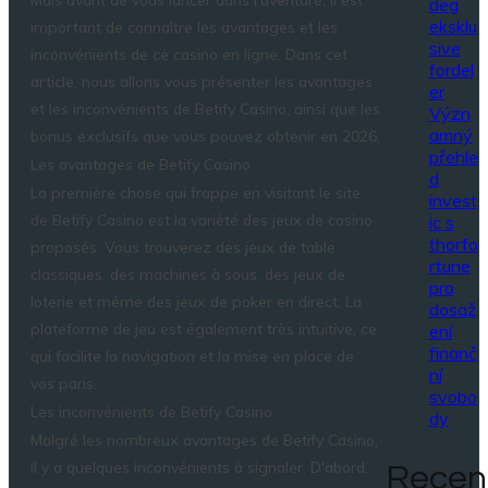
Mais avant de vous lancer dans l'aventure, il est
deg
eksklu
important de connaître les avantages et les
sive
inconvénients de ce casino en ligne. Dans cet
fordel
article, nous allons vous présenter les avantages
er
et les inconvénients de Betify Casino, ainsi que les
Význ
amný
bonus exclusifs que vous pouvez obtenir en 2026.
přehle
Les avantages de Betify Casino
d
La première chose qui frappe en visitant le site
invest
de Betify Casino est la variété des jeux de casino
ic s
thorfo
proposés. Vous trouverez des jeux de table
rtune
classiques, des machines à sous, des jeux de
pro
loterie et même des jeux de poker en direct. La
dosaž
plateforme de jeu est également très intuitive, ce
ení
finanč
qui facilite la navigation et la mise en place de
ní
vos paris.
svobo
Les inconvénients de Betify Casino
dy
Malgré les nombreux avantages de Betify Casino,
il y a quelques inconvénients à signaler. D'abord,
Recen