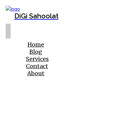
DiGi Sahoolat
Home
Blog
Services
Contact
About
Betify Casino –