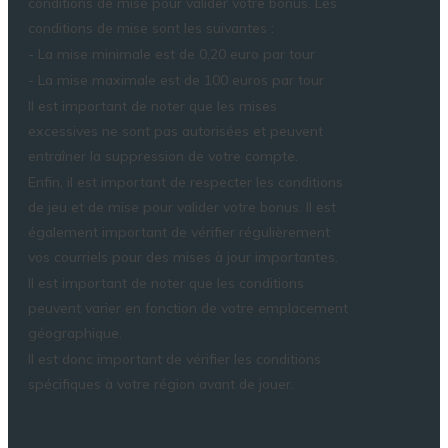
conditions de mise pour valider votre bonus. Les
conditions de mise sont les suivantes :
- La mise minimale est de 0,20 euro par tour
- La mise maximale est de 100 euros par tour
Il est important de noter que les mises
excessives ne sont pas autorisées et peuvent
entraîner la suppression de votre compte.
Enfin, il est important de respecter les conditions
de jeu et de mise pour valider votre bonus. Il est
également important de vérifier régulièrement
vos courriels pour des mises à jour importantes.
Il est important de noter que les conditions
peuvent varier en fonction de votre emplacement
géographique.
Il est donc important de vérifier les conditions
spécifiques à votre région avant de jouer.