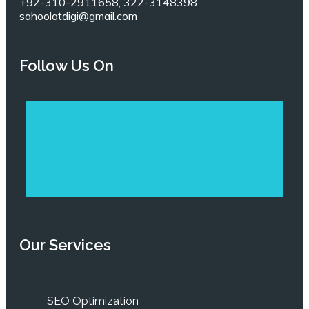
+92-310-2911658, 322-3148398
sahoolatdigi@gmail.com
Follow Us On
Our Services
SEO Optimization