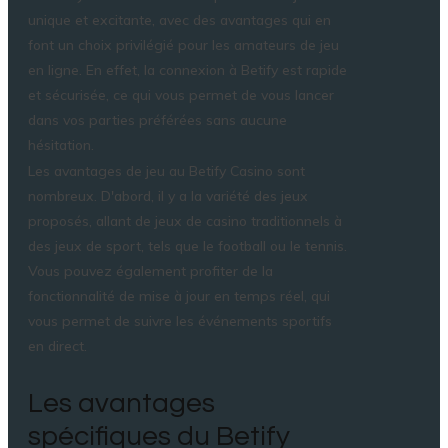
unique et excitante, avec des avantages qui en
font un choix privilégié pour les amateurs de jeu
en ligne. En effet, la connexion à Betify est rapide
et sécurisée, ce qui vous permet de vous lancer
dans vos parties préférées sans aucune
hésitation.
Les avantages de jeu au Betify Casino sont
nombreux. D'abord, il y a la variété des jeux
proposés, allant de jeux de casino traditionnels à
des jeux de sport, tels que le football ou le tennis.
Vous pouvez également profiter de la
fonctionnalité de mise à jour en temps réel, qui
vous permet de suivre les événements sportifs
en direct.
Les avantages
spécifiques du Betify