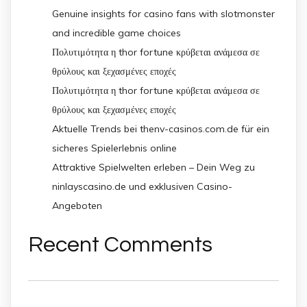
Genuine insights for casino fans with slotmonster
and incredible game choices
Πολυτιμότητα η thor fortune κρύβεται ανάμεσα σε
θρύλους και ξεχασμένες εποχές
Πολυτιμότητα η thor fortune κρύβεται ανάμεσα σε
θρύλους και ξεχασμένες εποχές
Aktuelle Trends bei thenv-casinos.com.de für ein
sicheres Spielerlebnis online
Attraktive Spielwelten erleben – Dein Weg zu
ninlayscasino.de und exklusiven Casino-
Angeboten
Recent Comments