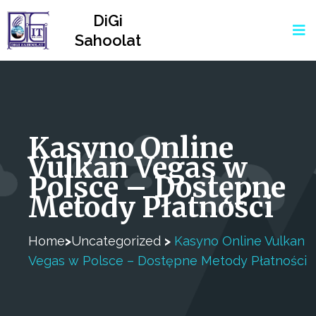
DiGi
Sahoolat
Kasyno Online
Vulkan Vegas w
Polsce – Dostępne
Metody Płatności
Home
>
Uncategorized
>
Kasyno Online Vulkan
Vegas w Polsce – Dostępne Metody Płatności