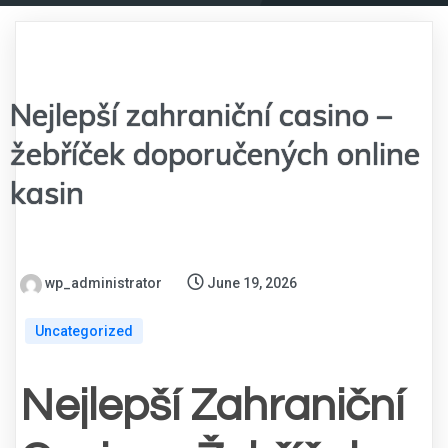
Nejlepší zahraniční casino –
žebříček doporučených online
kasin
wp_administrator
June 19, 2026
Uncategorized
Nejlepší Zahraniční