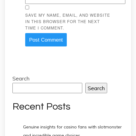
SAVE MY NAME, EMAIL, AND WEBSITE
IN THIS BROWSER FOR THE NEXT
TIME I COMMENT.
Search
Search
Recent Posts
Genuine insights for casino fans with slotmonster
and incredible game choices