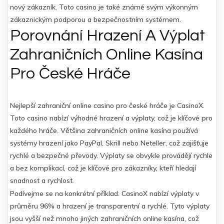
nový zákazník. Toto casino je také známé svým výkonným
zákaznickým podporou a bezpečnostním systémem.
Porovnání Hrazení A Výplat
Zahraničních Online Kasína
Pro České Hráče
Nejlepší zahraniční online casino pro české hráče je CasinoX.
Toto casino nabízí výhodné hrazení a výplaty, což je klíčové pro
každého hráče. Většina zahraničních online kasína používá
systémy hrazení jako PayPal, Skrill nebo Neteller, což zajišťuje
rychlé a bezpečné převody. Výplaty se obvykle provádějí rychle
a bez komplikací, což je klíčové pro zákazníky, kteří hledají
snadnost a rychlost.
Podívejme se na konkrétní příklad. CasinoX nabízí výplaty v
průměru 96% a hrazení je transparentní a rychlé. Tyto výplaty
jsou vyšší než mnoho jiných zahraničních online kasína, což