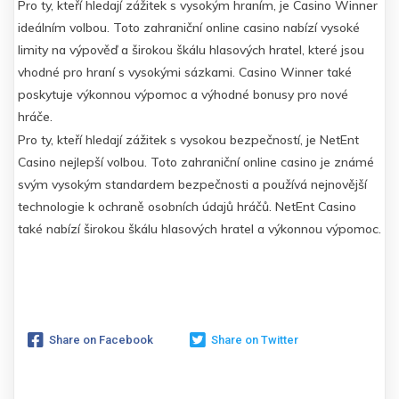
Pro ty, kteří hledají zážitek s vysokým hraním, je Casino Winner
ideálním volbou. Toto zahraniční online casino nabízí vysoké
limity na výpověď a širokou škálu hlasových hratel, které jsou
vhodné pro hraní s vysokými sázkami. Casino Winner také
poskytuje výkonnou výpomoc a výhodné bonusy pro nové
hráče.
Pro ty, kteří hledají zážitek s vysokou bezpečností, je NetEnt
Casino nejlepší volbou. Toto zahraniční online casino je známé
svým vysokým standardem bezpečnosti a používá nejnovější
technologie k ochraně osobních údajů hráčů. NetEnt Casino
také nabízí širokou škálu hlasových hratel a výkonnou výpomoc.
Share on Facebook
Share on Twitter