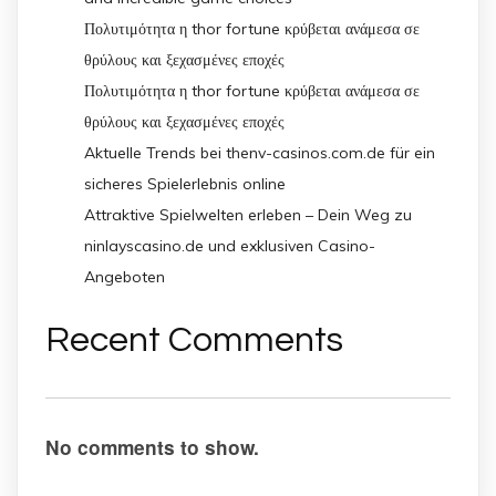
Πολυτιμότητα η thor fortune κρύβεται ανάμεσα σε
θρύλους και ξεχασμένες εποχές
Πολυτιμότητα η thor fortune κρύβεται ανάμεσα σε
θρύλους και ξεχασμένες εποχές
Aktuelle Trends bei thenv-casinos.com.de für ein
sicheres Spielerlebnis online
Attraktive Spielwelten erleben – Dein Weg zu
ninlayscasino.de und exklusiven Casino-
Angeboten
Recent Comments
No comments to show.