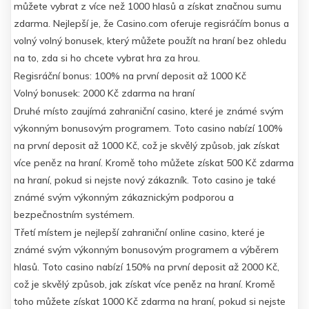
můžete vybrat z více než 1000 hlasů a získat značnou sumu
zdarma. Nejlepší je, že Casino.com oferuje regisráčím bonus a
volný volný bonusek, který můžete použít na hraní bez ohledu
na to, zda si ho chcete vybrat hra za hrou.
Regisráční bonus: 100% na první deposit až 1000 Kč
Volný bonusek: 2000 Kč zdarma na hraní
Druhé místo zaujímá zahraniční casino, které je známé svým
výkonným bonusovým programem. Toto casino nabízí 100%
na první deposit až 1000 Kč, což je skvělý způsob, jak získat
více peněz na hraní. Kromě toho můžete získat 500 Kč zdarma
na hraní, pokud si nejste nový zákazník. Toto casino je také
známé svým výkonným zákaznickým podporou a
bezpečnostním systémem.
Třetí místem je nejlepší zahraniční online casino, které je
známé svým výkonným bonusovým programem a výběrem
hlasů. Toto casino nabízí 150% na první deposit až 2000 Kč,
což je skvělý způsob, jak získat více peněz na hraní. Kromě
toho můžete získat 1000 Kč zdarma na hraní, pokud si nejste