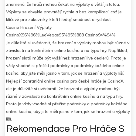
znamená, že hráči mohou čekat na výplaty s větší jistotou.
Výplaty se obvykle provádějí rychle a bez komplikací, což je
klíčové pro zákazníky, kteří hledají snadnost a rychlost.
Casino Hrazení Výplaty
CasinoX
96%
96%
LeoVegas
95%
95%
888 Casino
94%
94%
Je důležité si uvědomit, že hrazení a výplaty mohou být různé v
závislosti na konkrétním online kasínu a na typu hry. Například,
hrazení slotů může být vyšší než hrazení live dealerů. Proto je
vždy vhodné si přečíst podmínky a podmínky každého online
kasína, aby jste měli jasno v tom, jak se hrazení a výplaty liší.
Nejlepší zahraniční online casino pro české hráče je CasinoX,
ale je důležité si uvědomit, že hrazení a výplaty mohou být
různé v závislosti na konkrétním online kasínu a na typu hry.
Proto je vždy vhodné si přečíst podmínky a podmínky každého
online kasína, aby jste měli jasno v tom, jak se hrazení a výplaty
liší.
Rekomendace Pro Hráče S