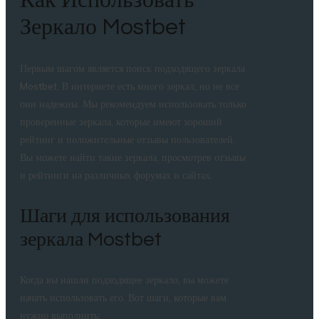
Как Использовать
Зеркало Mostbet
Первым шагом является поиск подходящего зеркала
Mostbet. В интернете есть много зеркал, но не все
они надежны. Мы рекомендуем использовать только
проверенные зеркала, которые имеют хороший
рейтинг и положительные отзывы пользователей.
Вы можете найти такие зеркала, просмотрев отзывы
и рейтинги на различных форумах и сайтах.
Шаги для использования
зеркала Mostbet
Когда вы нашли подходящее зеркало, вы можете
начать использовать его. Вот шаги, которые вам
нужно выполнить: