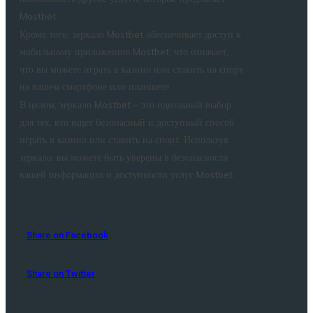
Mostbet.
Кроме того, зеркало Mostbet обеспечивает доступ к
мобильному приложению Mostbet, что означает,
что вы можете играть в казино или ставить на спорт
на вашем смартфоне или планшете.
В целом, зеркало Mostbet – это идеальный выбор
для тех, кто ищет безопасный и доступный способ
играть в казино или ставить на спорт. Используя
зеркало, вы можете быть уверены в безопасности
вашей информации и доступности услуг Mostbet.
Share on Facebook
Share on Twitter