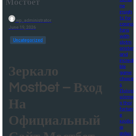
Мостбет
ne
insigh
ts for
wp_administrator
casino
June 19, 2026
fans
with
Uncategorized
slotm
onster
and
incredi
ble
Зеркало
game
choice
Mostbet – Вход
s
Πολυτι
μότητα
На
η thor
fortun
e
Официальный
κρύβετ
αι
ανάμε