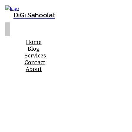
DiGi Sahoolat
Home
Blog
Services
Contact
About
Зеркало Mostbet