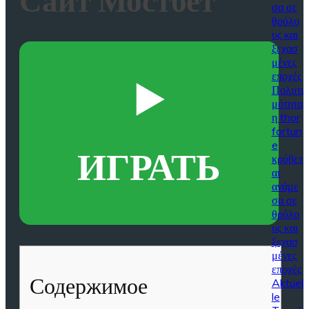
Сайт Мостбет
σα σε
θρύλο
υς και
ξεχασ
μένες
εποχές
▶️
Πολυτι
μότητα
η thor
fortun
e
ИГРАТЬ
κρύβετ
αι
ανάμε
σα σε
θρύλο
υς και
ξεχασ
μένες
εποχές
Содержимое
Aktuel
le