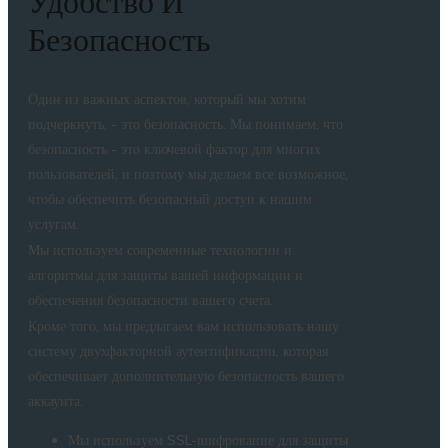
Удобство И
Безопасность
Один из важных аспектов, который мы хотим
подчеркнуть, - это безопасность. Мы понимаем, что
безопасность - это ключевой фактор для многих
пользователей, и поэтому мы делаем все возможное,
чтобы обеспечить безопасный доступ к нашим
услугам.
Мы используем современные технологии и
алгоритмы для защиты вашей информации и
обеспечения безопасности вашего счета.
Кроме того, мы предлагаем вам использовать нашу
систему двухфакторной аутентификации, которая
обеспечивает дополнительную безопасность вашего
аккаунта.
Мы используем SSL-шифрование для защиты