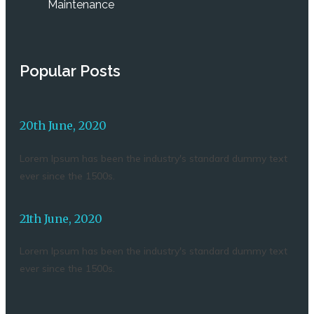
Maintenance
Popular Posts
20th June, 2020
Lorem Ipsum has been the industry's standard dummy text
ever since the 1500s.
21th June, 2020
Lorem Ipsum has been the industry's standard dummy text
ever since the 1500s.