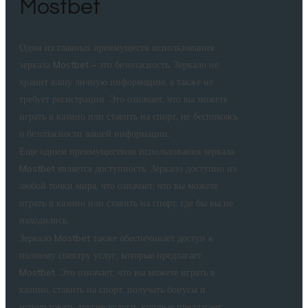
Mostbet
Один из главных преимуществ использования
зеркала Mostbet – это безопасность. Зеркало не
хранит вашу личную информацию, а также не
требует регистрации. Это означает, что вы можете
играть в казино или ставить на спорт, не беспокоясь
о безопасности вашей информации.
Еще одним преимуществом использования зеркала
Mostbet является доступность. Зеркало доступно из
любой точки мира, что означает, что вы можете
играть в казино или ставить на спорт, где бы вы не
находились.
Зеркало Mostbet также обеспечивает доступ к
полному спектру услуг, которые предлагает
Mostbet. Это означает, что вы можете играть в
казино, ставить на спорт, получать бонусы и
использовать другие услуги, которые предлагает