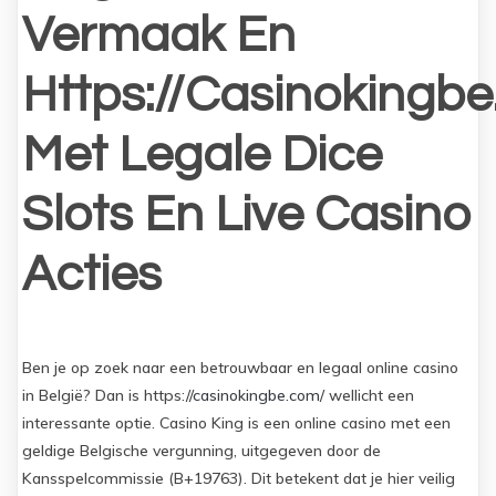
Vermaak En
Https://casinokingb
Met Legale Dice
Slots En Live Casino
Acties
Ben je op zoek naar een betrouwbaar en legaal online casino
in België? Dan is https://
casinokingbe.com
/ wellicht een
interessante optie. Casino King is een online casino met een
geldige Belgische vergunning, uitgegeven door de
Kansspelcommissie (B+19763). Dit betekent dat je hier veilig