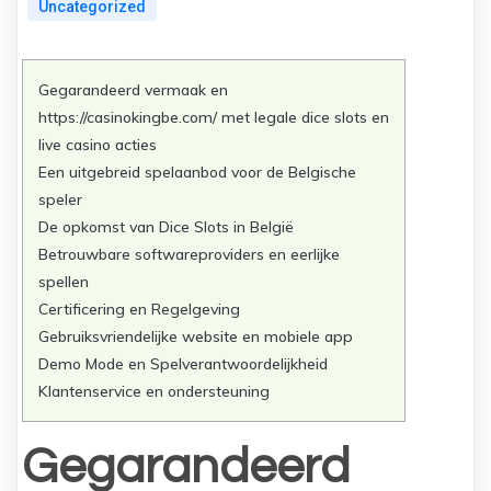
Uncategorized
Gegarandeerd vermaak en
https://casinokingbe.com/ met legale dice slots en
live casino acties
Een uitgebreid spelaanbod voor de Belgische
speler
De opkomst van Dice Slots in België
Betrouwbare softwareproviders en eerlijke
spellen
Certificering en Regelgeving
Gebruiksvriendelijke website en mobiele app
Demo Mode en Spelverantwoordelijkheid
Klantenservice en ondersteuning
Gegarandeerd