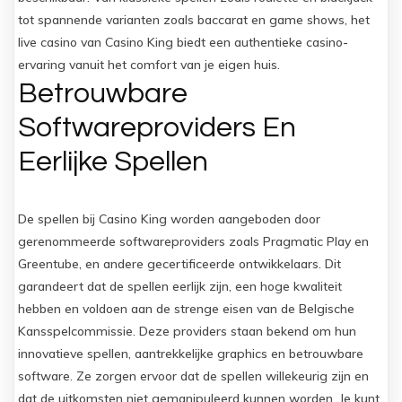
tot spannende varianten zoals baccarat en game shows, het
live casino van Casino King biedt een authentieke casino-
ervaring vanuit het comfort van je eigen huis.
Betrouwbare
Softwareproviders En
Eerlijke Spellen
De spellen bij Casino King worden aangeboden door
gerenommeerde softwareproviders zoals Pragmatic Play en
Greentube, en andere gecertificeerde ontwikkelaars. Dit
garandeert dat de spellen eerlijk zijn, een hoge kwaliteit
hebben en voldoen aan de strenge eisen van de Belgische
Kansspelcommissie. Deze providers staan bekend om hun
innovatieve spellen, aantrekkelijke graphics en betrouwbare
software. Ze zorgen ervoor dat de spellen willekeurig zijn en
dat de uitkomsten niet gemanipuleerd kunnen worden. Je kunt