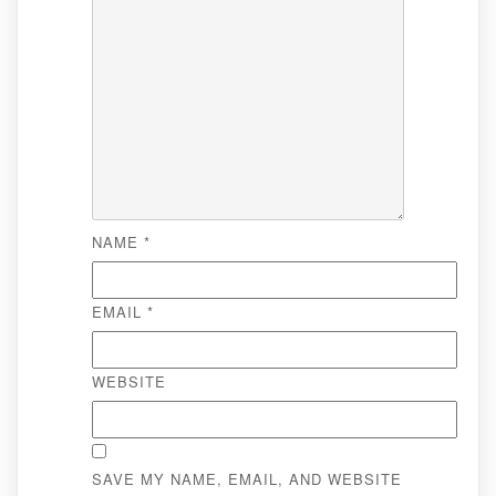
NAME
*
EMAIL
*
WEBSITE
SAVE MY NAME, EMAIL, AND WEBSITE