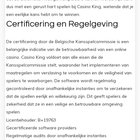
dus met een gerust hart spelen bij Casino King, wetende dat je
een eerlijke kans hebt om te winnen.
Certificering en Regelgeving
De certificering door de Belgische Kansspelcommissie is een
belangrijke indicatie van de betrouwbaarheid van een online
casino. Casino King voldoet aan alle eisen die de
Kansspelcommissie stelt, waaronder het implementeren van
maatregelen om verslaving te voorkomen en de veiligheid van
spelers te waarborgen. De software wordt regelmatig
gecontroleerd door onafhankelijke instanties om te verzekeren
dat de spellen eerlijk en willekeurig zijn. Dit geeft spelers de
zekerheid dat ze in een veilige en betrouwbare omgeving
spelen.
Licentiehouder: B+19763
Gecertificeerde software providers
Regelmatige audits door onafhankelijke instanties