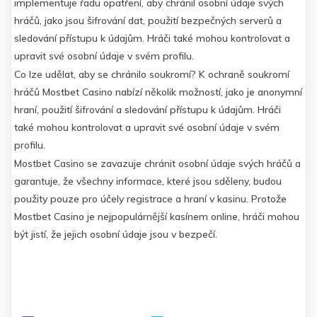
implementuje řadu opatření, aby chránil osobní údaje svých
hráčů, jako jsou šifrování dat, použití bezpečných serverů a
sledování přístupu k údajům. Hráči také mohou kontrolovat a
upravit své osobní údaje v svém profilu.
Co lze udělat, aby se chránilo soukromí? K ochraně soukromí
hráčů Mostbet Casino nabízí několik možností, jako je anonymní
hraní, použití šifrování a sledování přístupu k údajům. Hráči
také mohou kontrolovat a upravit své osobní údaje v svém
profilu.
Mostbet Casino se zavazuje chránit osobní údaje svých hráčů a
garantuje, že všechny informace, které jsou sděleny, budou
použity pouze pro účely registrace a hraní v kasinu. Protože
Mostbet Casino je nejpopulárnější kasínem online, hráči mohou
být jistí, že jejich osobní údaje jsou v bezpečí.