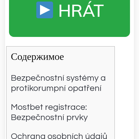
HRÁT
Содержимое
Bezpečnostní systémy a
protikorumpní opatření
Mostbet registrace:
Bezpečnostní prvky
Ochrana osobních údajů