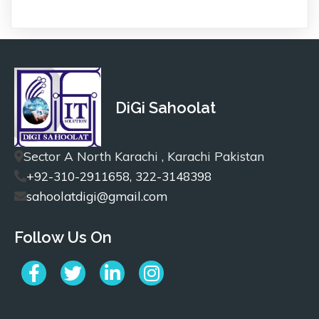
DiGi Sahoolat
Sector A North Karachi , Karachi Pakistan
+92-310-2911658, 322-3148398
sahoolatdigi@gmail.com
Follow Us On