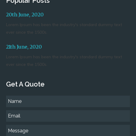
Popular Posts
20th June, 2020
Lorem Ipsum has been the industry's standard dummy text
ever since the 1500s.
21th June, 2020
Lorem Ipsum has been the industry's standard dummy text
ever since the 1500s.
Get A Quote