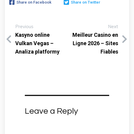
Share on Facebook
Share on Twitter
Previous
Next
Kasyno online
Meilleur Casino en
Vulkan Vegas –
Ligne 2026 – Sites
Analiza platformy
Fiables
Leave a Reply