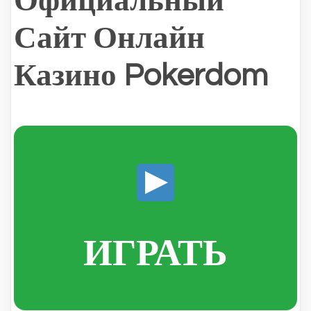
Официальный
Сайт Онлайн
Казино Pokerdom
ИГРАТЬ