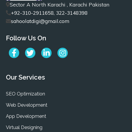
Sector A North Karachi , Karachi Pakistan
+92-310-2911658, 322-3148398
sahoolatdigi@gmail.com
Follow Us On
Our Services
SEO Optimization
Web Development
App Development
Virtual Designing