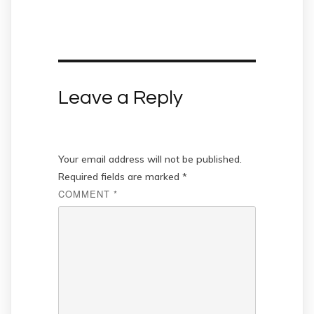
Leave a Reply
Your email address will not be published.
Required fields are marked
*
COMMENT
*