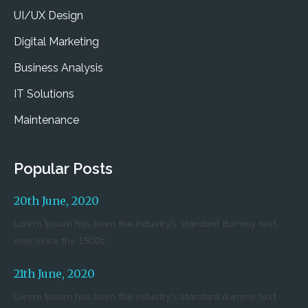
UI/UX Design
Digital Marketing
Business Analysis
IT Solutions
Maintenance
Popular Posts
20th June, 2020
Lorem Ipsum has been the industry's standard dummy text
ever since the 1500s.
21th June, 2020
Lorem Ipsum has been the industry's standard dummy text