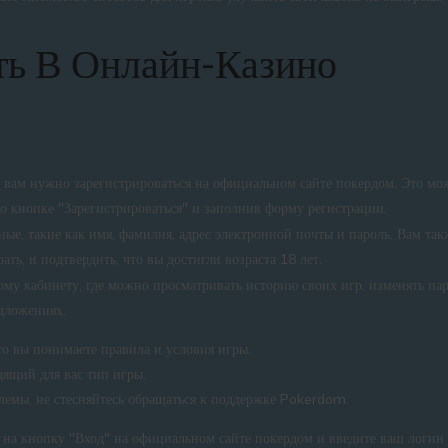
ть В Онлайн-Казино
 вам нужно зарегистрироваться на официальном сайте покердом. Это м
о кнопке "Зарегистрироваться" и заполнив форму регистрации.
ные, такие как имя, фамилия, адрес электронной почты и пароль. Вам так
ать, и подтвердить, что вы достигли возраста 18 лет.
ому кабинету, где можно просматривать историю своих игр, изменять па
дложениях.
то вы понимаете правила и условия игры.
дящий для вас тип игры.
лемы, не стесняйтесь обращаться к поддержке Pokerdom.
е на кнопку "Вход" на официальном сайте покердом и введите ваш логин