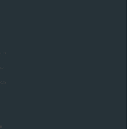
ожно
же
роль
 и