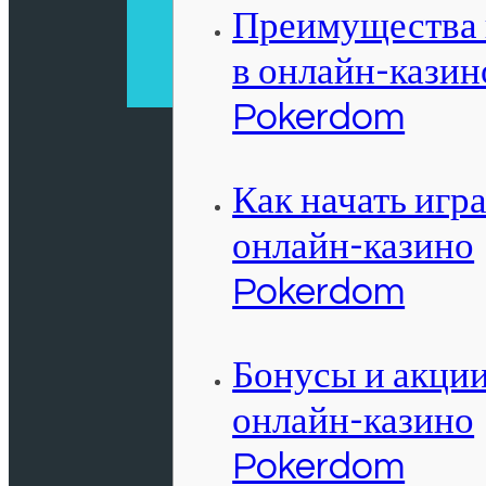
Преимущества
в онлайн-казин
Pokerdom
Как начать игра
онлайн-казино
Pokerdom
Бонусы и акции
онлайн-казино
Pokerdom