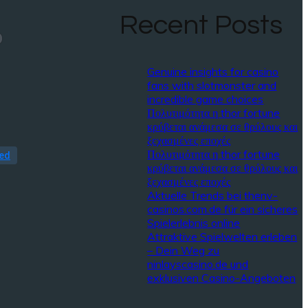
Recent Posts
о
Genuine insights for casino
fans with slotmonster and
incredible game choices
Πολυτιμότητα η thor fortune
κρύβεται ανάμεσα σε θρύλους και
ξεχασμένες εποχές
Πολυτιμότητα η thor fortune
ed
κρύβεται ανάμεσα σε θρύλους και
ξεχασμένες εποχές
Aktuelle Trends bei thenv-
casinos.com.de für ein sicheres
Spielerlebnis online
Attraktive Spielwelten erleben
– Dein Weg zu
ninlayscasino.de und
exklusiven Casino-Angeboten