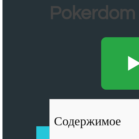
Pokerdom
▶
Содержимое