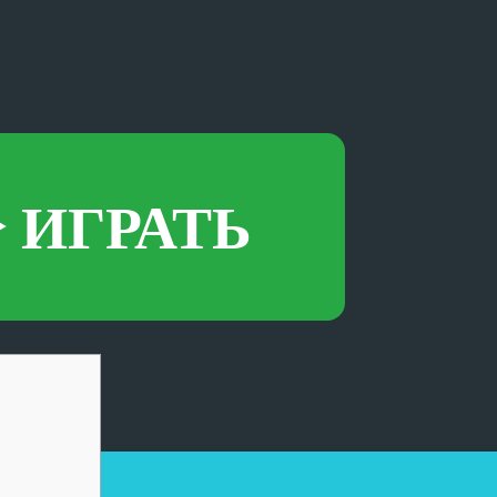
️ ИГРАТЬ