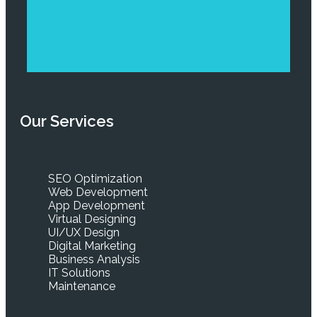
Our Services
SEO Optimization
Web Development
App Development
Virtual Designing
UI/UX Design
Digital Marketing
Business Analysis
IT Solutions
Maintenance