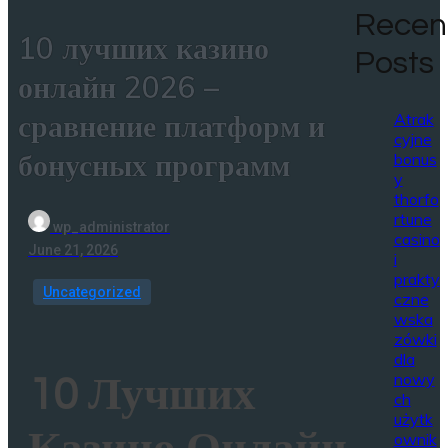
Recen
10 лучших казино
Posts
онлайн 2026 –
сравнение платформ и
Atrak
cyjne
бонусных программ
bonus
y
thorfo
rtune
wp_administrator
casino
June 21, 2026
i
prakty
Uncategorized
czne
wska
zówki
dla
nowy
10 Лучших
ch
użytk
ownik