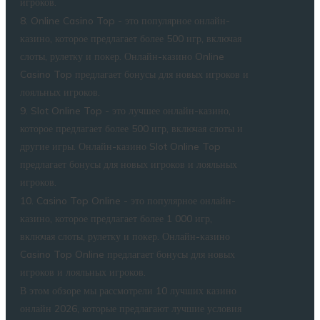
игроков.
8. Online Casino Top - это популярное онлайн-
казино, которое предлагает более 500 игр, включая
слоты, рулетку и покер. Онлайн-казино Online
Casino Top предлагает бонусы для новых игроков и
лояльных игроков.
9. Slot Online Top - это лучшее онлайн-казино,
которое предлагает более 500 игр, включая слоты и
другие игры. Онлайн-казино Slot Online Top
предлагает бонусы для новых игроков и лояльных
игроков.
10. Casino Top Online - это популярное онлайн-
казино, которое предлагает более 1 000 игр,
включая слоты, рулетку и покер. Онлайн-казино
Casino Top Online предлагает бонусы для новых
игроков и лояльных игроков.
В этом обзоре мы рассмотрели 10 лучших казино
онлайн 2026, которые предлагают лучшие условия