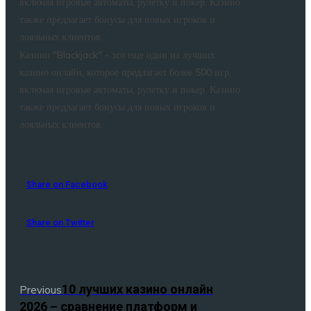
включая игровые автоматы, рулетку и покер. Казино
также предлагает бонусы для новых игроков и
лояльных клиентов.
Казино "Blackjack" - это еще один из лучших
казино онлайн, которое предлагает более 500 игр,
включая игровые автоматы, рулетку и покер. Казино
также предлагает бонусы для новых игроков и
лояльных клиентов.
Share on Facebook
Share on Twitter
10 лучших казино онлайн
Previous
2026 – сравнение платформ и