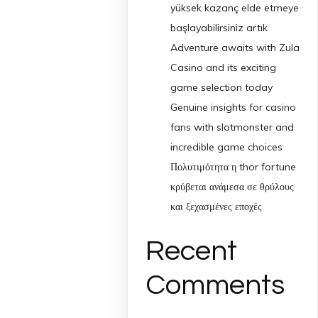
yüksek kazanç elde etmeye
başlayabilirsiniz artık
Adventure awaits with Zula
Casino and its exciting
game selection today
Genuine insights for casino
fans with slotmonster and
incredible game choices
Πολυτιμότητα η thor fortune
κρύβεται ανάμεσα σε θρύλους
και ξεχασμένες εποχές
Recent
Comments