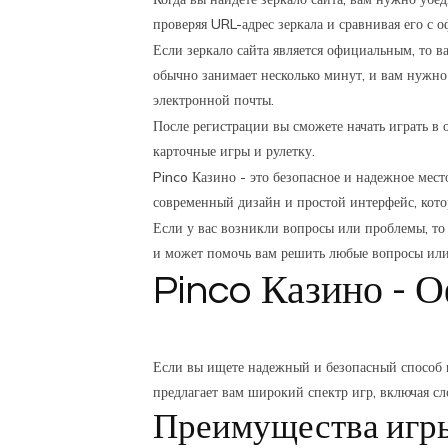
проверяя URL-адрес зеркала и сравнивая его с 
Если зеркало сайта является официальным, то ва
обычно занимает несколько минут, и вам нужно 
электронной почты.
После регистрации вы сможете начать играть в 
карточные игры и рулетку.
Pinco Казино - это безопасное и надежное место
современный дизайн и простой интерфейс, кото
Если у вас возникли вопросы или проблемы, то
и может помочь вам решить любые вопросы ил
Pinco Казино - 
Если вы ищете надежный и безопасный способ и
предлагает вам широкий спектр игр, включая сл
Преимущества игры