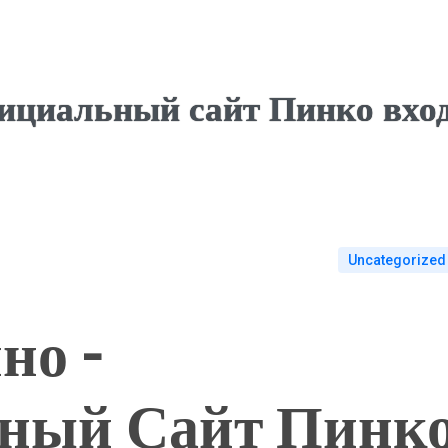
фициальный сайт Пинко вхо
Uncategorized
но -
ный Сайт Пинк