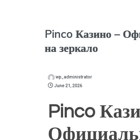
Pinco Казино – О
на зеркало
wp_administrator
June 21, 2026
Pinco Кази
Официаль