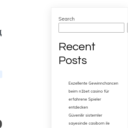
Search
д
Recent
Posts
Exzellente Gewinnchancen
beim n1bet casino für
erfahrene Spieler
entdecken
Güvenilir sistemler
о
sayesinde casibom ile