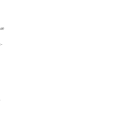
ые
н-
-