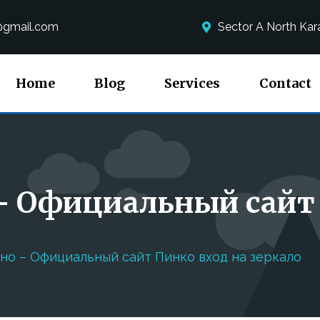
@gmail.com
Sector A North Kara
Home
Blog
Services
Contact
 – Официальный сайт
но – Официальный сайт Пинко вход на зеркало