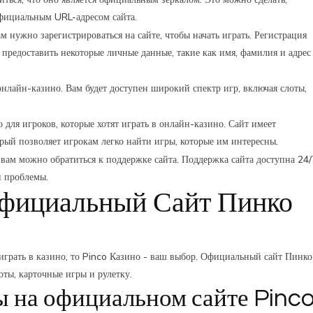
официальным URL-адресом сайта.
м нужно зарегистрироваться на сайте, чтобы начать играть. Регистрация
предоставить некоторые личные данные, такие как имя, фамилия и адрес
онлайн-казино. Вам будет доступен широкий спектр игр, включая слоты,
 для игроков, которые хотят играть в онлайн-казино. Сайт имеет
рый позволяет игрокам легко найти игры, которые им интересны.
 вам можно обратиться к поддержке сайта. Поддержка сайта доступна 24/
и проблемы.
Официальный Сайт Пинко
грать в казино, то Pinco Казино - ваш выбор. Официальный сайт Пинко
оты, карточные игры и рулетку.
 на официальном сайте Pinc