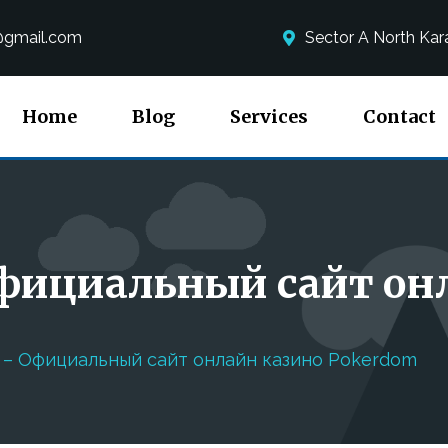
@gmail.com
Sector A North Kara
Home
Blog
Services
Contact
фициальный сайт он
– Официальный сайт онлайн казино Pokerdom