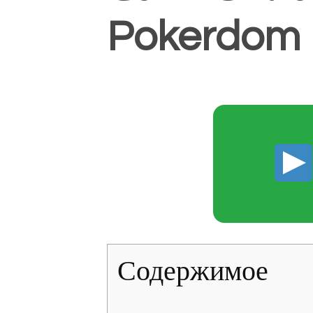
Pokerdom
Содержимое