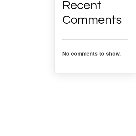
Recent
Comments
No comments to show.