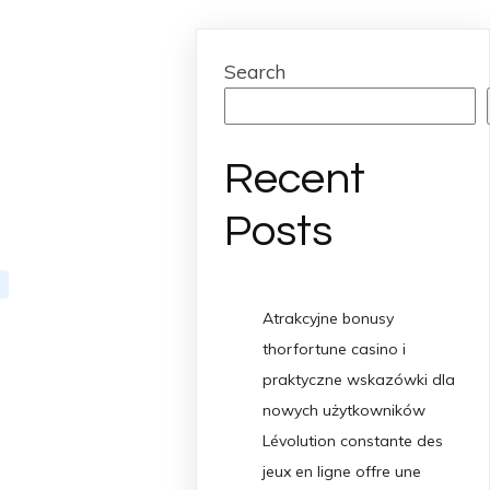
Search
Recent
Posts
Atrakcyjne bonusy
thorfortune casino i
praktyczne wskazówki dla
nowych użytkowników
Lévolution constante des
jeux en ligne offre une