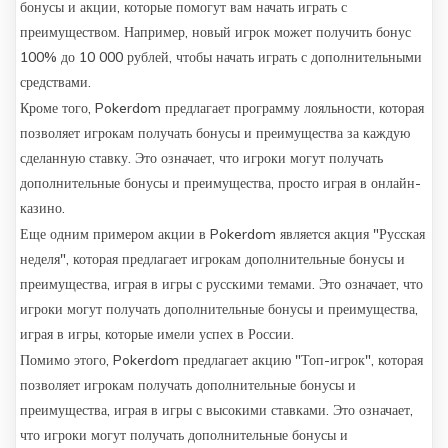
бонусы и акции, которые помогут вам начать играть с
преимуществом. Например, новый игрок может получить бонус
100% до 10 000 рублей, чтобы начать играть с дополнительными
средствами.
Кроме того, Pokerdom предлагает программу лояльности, которая
позволяет игрокам получать бонусы и преимущества за каждую
сделанную ставку. Это означает, что игроки могут получать
дополнительные бонусы и преимущества, просто играя в онлайн-
казино.
Еще одним примером акции в Pokerdom является акция "Русская
неделя", которая предлагает игрокам дополнительные бонусы и
преимущества, играя в игры с русскими темами. Это означает, что
игроки могут получать дополнительные бонусы и преимущества,
играя в игры, которые имели успех в России.
Помимо этого, Pokerdom предлагает акцию "Топ-игрок", которая
позволяет игрокам получать дополнительные бонусы и
преимущества, играя в игры с высокими ставками. Это означает,
что игроки могут получать дополнительные бонусы и