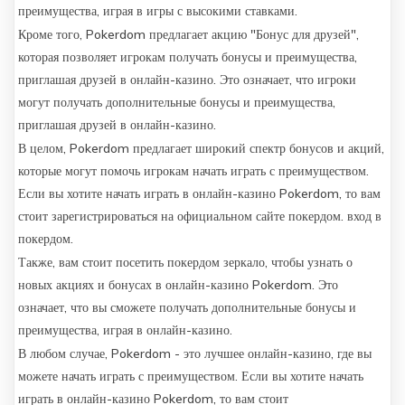
преимущества, играя в игры с высокими ставками.
Кроме того, Pokerdom предлагает акцию "Бонус для друзей",
которая позволяет игрокам получать бонусы и преимущества,
приглашая друзей в онлайн-казино. Это означает, что игроки
могут получать дополнительные бонусы и преимущества,
приглашая друзей в онлайн-казино.
В целом, Pokerdom предлагает широкий спектр бонусов и акций,
которые могут помочь игрокам начать играть с преимуществом.
Если вы хотите начать играть в онлайн-казино Pokerdom, то вам
стоит зарегистрироваться на официальном сайте покердом. вход в
покердом.
Также, вам стоит посетить покердом зеркало, чтобы узнать о
новых акциях и бонусах в онлайн-казино Pokerdom. Это
означает, что вы сможете получать дополнительные бонусы и
преимущества, играя в онлайн-казино.
В любом случае, Pokerdom - это лучшее онлайн-казино, где вы
можете начать играть с преимуществом. Если вы хотите начать
играть в онлайн-казино Pokerdom, то вам стоит