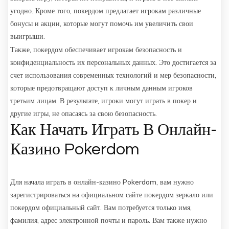
угодно. Кроме того, покердом предлагает игрокам различные
бонусы и акции, которые могут помочь им увеличить свои
выигрыши.
Также, покердом обеспечивает игрокам безопасность и
конфиденциальность их персональных данных. Это достигается за
счет использования современных технологий и мер безопасности,
которые предотвращают доступ к личным данным игроков
третьим лицам. В результате, игроки могут играть в покер и
другие игры, не опасаясь за свою безопасность.
Как Начать Играть В Онлайн-
Казино Pokerdom
Для начала играть в онлайн-казино Pokerdom, вам нужно
зарегистрироваться на официальном сайте покердом зеркало или
покердом официальный сайт. Вам потребуется только имя,
фамилия, адрес электронной почты и пароль. Вам также нужно