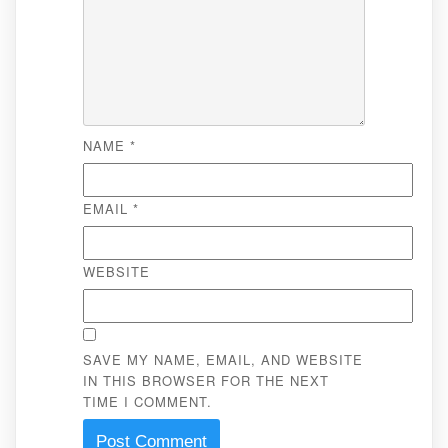
NAME
*
EMAIL
*
WEBSITE
SAVE MY NAME, EMAIL, AND WEBSITE
IN THIS BROWSER FOR THE NEXT
TIME I COMMENT.