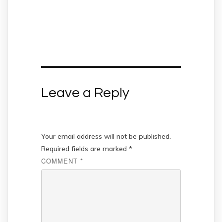
Leave a Reply
Your email address will not be published.
Required fields are marked
*
COMMENT
*