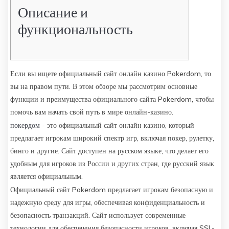
Описание и
функциональность
Если вы ищете официальный сайт онлайн казино Pokerdom, то
вы на правом пути. В этом обзоре мы рассмотрим основные
функции и преимущества официального сайта Pokerdom, чтобы
помочь вам начать свой путь в мире онлайн-казино.
покердом
- это официальный сайт онлайн казино, который
предлагает игрокам широкий спектр игр, включая покер, рулетку,
бинго и другие. Сайт доступен на русском языке, что делает его
удобным для игроков из России и других стран, где русский язык
является официальным.
Официальный сайт Pokerdom предлагает игрокам безопасную и
надежную среду для игры, обеспечивая конфиденциальность и
безопасность транзакций. Сайт использует современные
технологии для обеспечения безопасности игроков, включая SSL-