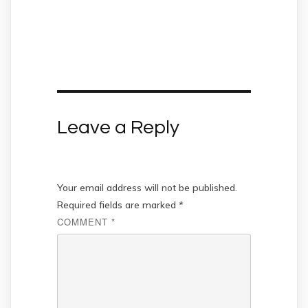
Leave a Reply
Your email address will not be published.
Required fields are marked
*
COMMENT
*