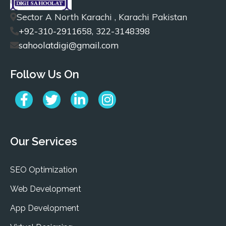
Sector A North Karachi , Karachi Pakistan
+92-310-2911658, 322-3148398
sahoolatdigi@gmail.com
Follow Us On
Our Services
SEO Optimization
Web Development
App Development