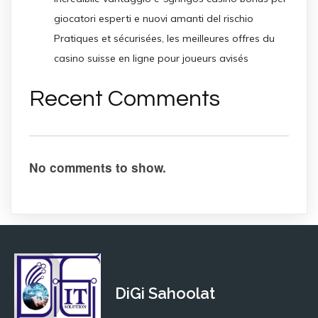
giocatori esperti e nuovi amanti del rischio
Pratiques et sécurisées, les meilleures offres du
casino suisse en ligne pour joueurs avisés
Recent Comments
No comments to show.
DiGi Sahoolat