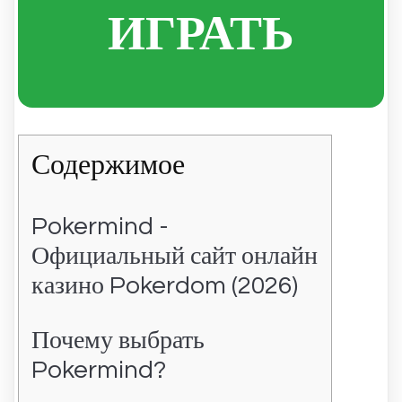
ИГРАТЬ
Содержимое
Pokermind -
Официальный сайт онлайн
казино Pokerdom (2026)
Почему выбрать
Pokermind?