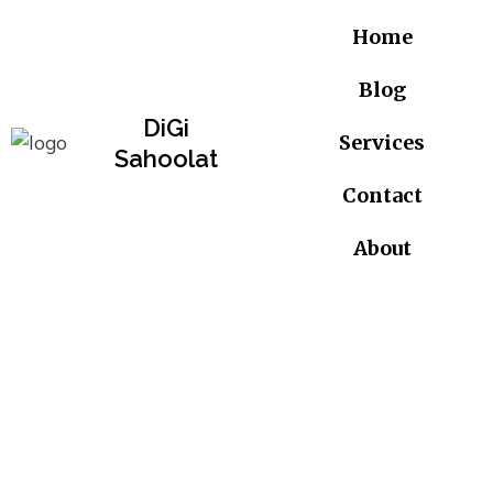
Home
Blog
DiGi
Services
Sahoolat
Contact
About
IWin Việt Nam –
nền tảng giải trí
trực tuyến