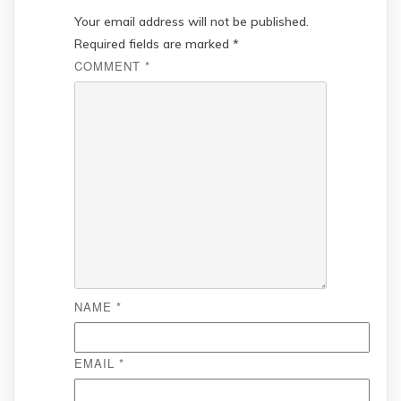
Your email address will not be published.
Required fields are marked
*
COMMENT
*
NAME
*
EMAIL
*