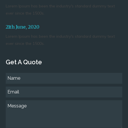
Lorem Ipsum has been the industry's standard dummy text
ever since the 1500s.
21th June, 2020
Lorem Ipsum has been the industry's standard dummy text
ever since the 1500s.
Get A Quote