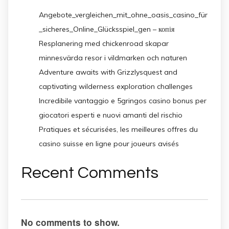
Angebote_vergleichen_mit_ohne_oasis_casino_für
_sicheres_Online_Glücksspiel_gen – копія
Resplanering med chickenroad skapar
minnesvärda resor i vildmarken och naturen
Adventure awaits with Grizzlysquest and
captivating wilderness exploration challenges
Incredibile vantaggio e 5gringos casino bonus per
giocatori esperti e nuovi amanti del rischio
Pratiques et sécurisées, les meilleures offres du
casino suisse en ligne pour joueurs avisés
Recent Comments
No comments to show.