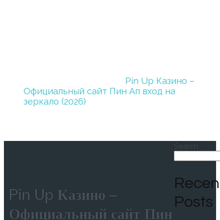
Официальный
сайт Пин Ап вход
на зеркало (2026)
Home
>
Uncategorized
>
Pin Up Казино –
Официальный сайт Пин Ап вход на
зеркало (2026)
Search
Recen
Pin Up Казино –
Posts
Официальный сайт Пин