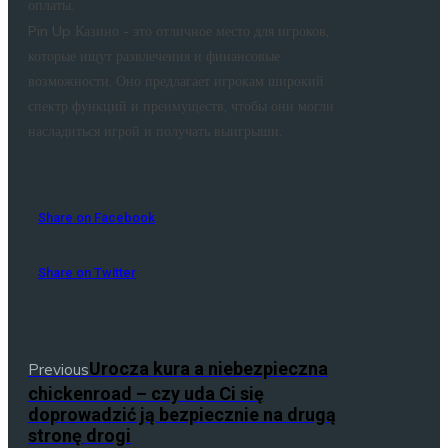
оплаты.
Pin Up Казино - это отличное место для игроков,
которые ищут развлечения и финансовые
возможности. Оно предлагает игрокам широкий
спектр функций и преимуществ, чтобы они могли
насладиться игрой и получать выигрыши.
Share on Facebook
Share on Twitter
Urocza kura a niebezpieczna
Previous
chickenroad – czy uda Ci się
doprowadzić ją bezpiecznie na drugą
stronę drogi