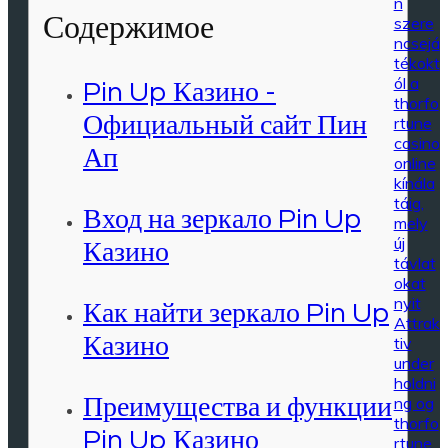
n
Содержимое
szere
ncsejá
tékokt
ól a
Pin Up Казино -
thorfo
Официальный сайт Пин
rtune
casino
Ап
online
kínála
táig,
Вход на зеркало Pin Up
mely
új
Казино
távlat
okat
nyit
Как найти зеркало Pin Up
Attrak
Казино
tiv
under
holdni
Преимущества и функции
ng og
thorfo
Pin Up Казино
rtune