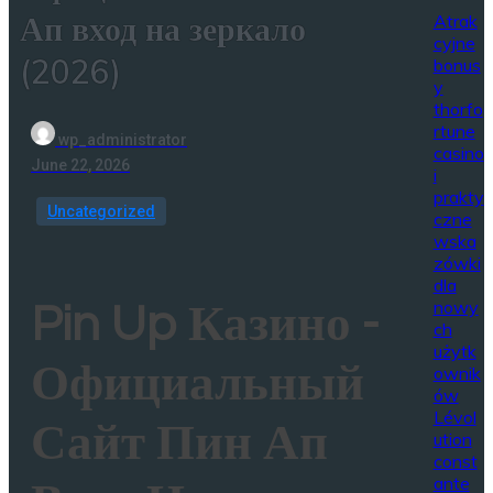
Ап вход на зеркало
Atrak
cyjne
(2026)
bonus
y
thorfo
rtune
wp_administrator
casino
June 22, 2026
i
prakty
Uncategorized
czne
wska
zówki
dla
nowy
Pin Up Казино -
ch
użytk
Официальный
ownik
ów
Lévol
Сайт Пин Ап
ution
const
ante