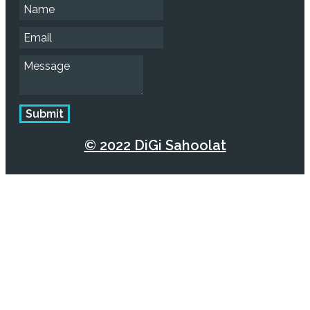
Submit
© 2022 DiGi Sahoolat