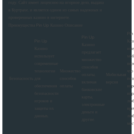
году. Сайт имеет лицензию на игорное дело, выдана
в Куртрахе, и является одним из самых надежных и
проверенных казино в интернете.
Преимущества Pin Up Казино Описание
Pin
Pin Up
Pin Up
Каз
Казино
Казино
име
предлагает
использует
моб
множество
современные
вер
способов
технологии
Множество
что
оплаты,
Мобильная
Безопасность
для
способов
поз
включая
версия
обеспечения
оплаты
игр
банковские
безопасности
игр
карты,
игроков и
люб
электронные
защиты их
вре
деньги и
данных.
люб
другие.
мес