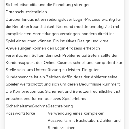
Sicherheitsaudits und die Einhaltung strenger
Datenschutzrichtlinien.
Darüber hinaus ist ein reibungsloser Login-Prozess wichtig für
die Benutzerfreundlichkeit. Niemand möchte unnötig Zeit mit
komplizierten Anmeldungen verbringen, sondern direkt ins
Spiel eintauchen können. Ein intuitives Design und klare
Anweisungen können den Login-Prozess erheblich
vereinfachen. Sollten dennoch Probleme auftreten, sollte der
Kundensupport des Online-Casinos schnell und kompetent zur
Stelle sein, um Unterstützung zu leisten. Ein guter
Kundenservice ist ein Zeichen dafür, dass der Anbieter seine
Spieler wertschätzt und sich um deren Bedürfnisse kümmert.
Die Kombination aus Sicherheit und Benutzerfreundlichkeit ist
entscheidend für ein positives Spielerlebnis.
Sicherheitsmaßnahme
Beschreibung
Passwortstärke
Verwendung eines komplexen
Passworts mit Buchstaben, Zahlen und
Sonderzeichen.