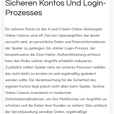
Sicheren Kontos Und Login-
Prozesses
Ein sicheres Konto ist das A und O beim Online-Glücksspiel.
Online-Casinos sind oft Ziel von Cyberangriffen, bei denen
versucht wird, an persönliche Daten und Finanzinformationen
der Spieler zu gelangen. Ein starker Login-Prozess, der
beispielsweise die Zwei-Faktor-Authentifizierung umfasst,
kann das Risiko solcher Angriffe erheblich reduzieren.
Zusätzlich sollten Spieler stets ein sicheres Passwort wählen,
das nicht leicht zu erraten ist und regelmäßig geändert
werden sollte. Die Verantwortung für die Sicherheit des
eigenen Kontos liegt jedoch nicht allein beim Spieler. Seriöse
Online-Casinos investieren in modernste
Sicherheitsmaßnahmen, um ihre Plattformen vor Angriffen zu
schützen und die Daten ihrer Kunden zu sichern. Dies umfasst
die Verschlüsselung sensibler Daten, regelmäßige