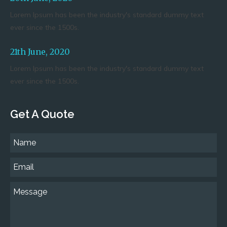
Lorem Ipsum has been the industry's standard dummy text
ever since the 1500s.
21th June, 2020
Lorem Ipsum has been the industry's standard dummy text
ever since the 1500s.
Get A Quote