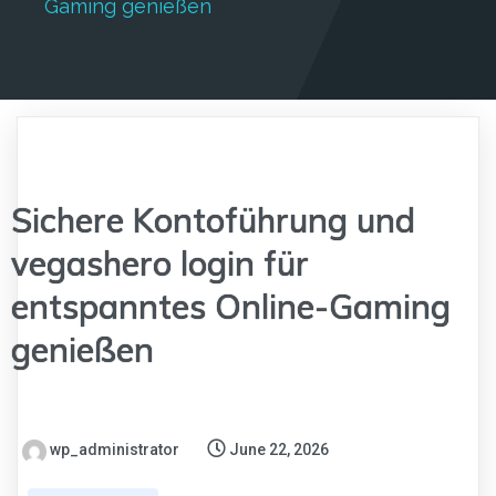
Gaming genießen
Sichere Kontoführung und
vegashero login für
entspanntes Online-Gaming
genießen
wp_administrator
June 22, 2026