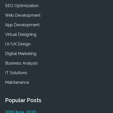
SEO Optimization
Web Development
App Development
Virtual Designing
UI/UX Design
Digital Marketing
Business Analysis
IT Solutions
Maintenance
Popular Posts
20th June, 2020