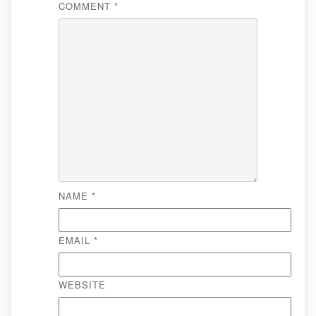
COMMENT
*
NAME
*
EMAIL
*
WEBSITE