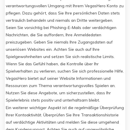
verantwortungsvollen Umgang mit Ihrem VegasHero Konto zu
pflegen. Dazu gehört, dass Sie Ihre persönlichen Daten stets
vertraulich behandeln und niemals an Dritte weitergeben.
Seien Sie vorsichtig bei Phishing-E-Mails oder verdächtigen
Nachrichten, die Sie auffordern, Ihre Anmeldedaten
preiszugeben. Geben Sie niemals Ihre Zugangsdaten auf
unseriösen Websites ein. Achten Sie auch auf Ihre
Spielgewohnheiten und setzen Sie sich realistische Limits.
Wenn Sie das Gefühl haben, die Kontrolle über Ihr
Spielverhalten zu verlieren, suchen Sie sich professionelle Hilfe.
VegasHero bietet auf seiner Website Informationen und
Ressourcen zum Thema verantwortungsvolles Spielen an.
Nutzen Sie diese Angebote, um sicherzustellen, dass Ihr
Spielerlebnis stets positiv und unterhaltsam bleibt.
Ein weiterer wichtiger Aspekt ist die regelmäßige Überprüfung
Ihrer Kontoaktivität. Überprüfen Sie Ihre Transaktionshistorie
auf verdächtige Aktivitäten und melden Sie diese umgehend
dem Kundensupport. Achten Sie auch auf ungewöhnliche