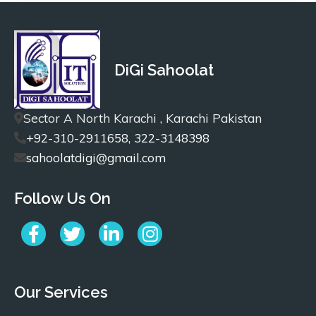
DiGi Sahoolat
Sector A North Karachi , Karachi Pakistan
+92-310-2911658, 322-3148398
sahoolatdigi@gmail.com
Follow Us On
Our Services