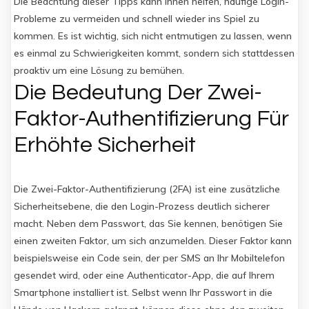
Die Beachtung dieser Tipps kann Ihnen helfen, häufige Login-
Probleme zu vermeiden und schnell wieder ins Spiel zu
kommen. Es ist wichtig, sich nicht entmutigen zu lassen, wenn
es einmal zu Schwierigkeiten kommt, sondern sich stattdessen
proaktiv um eine Lösung zu bemühen.
Die Bedeutung Der Zwei-
Faktor-Authentifizierung Für
Erhöhte Sicherheit
Die Zwei-Faktor-Authentifizierung (2FA) ist eine zusätzliche
Sicherheitsebene, die den Login-Prozess deutlich sicherer
macht. Neben dem Passwort, das Sie kennen, benötigen Sie
einen zweiten Faktor, um sich anzumelden. Dieser Faktor kann
beispielsweise ein Code sein, der per SMS an Ihr Mobiltelefon
gesendet wird, oder eine Authenticator-App, die auf Ihrem
Smartphone installiert ist. Selbst wenn Ihr Passwort in die