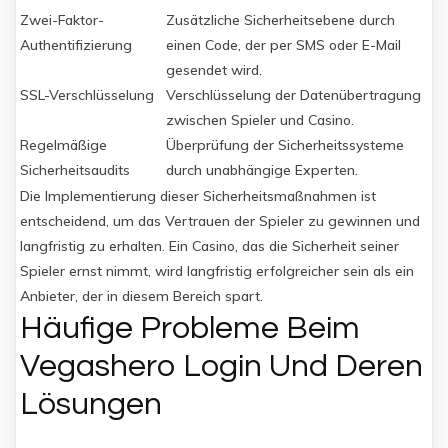
Zwei-Faktor-
Zusätzliche Sicherheitsebene durch
Authentifizierung
einen Code, der per SMS oder E-Mail
gesendet wird.
SSL-Verschlüsselung
Verschlüsselung der Datenübertragung
zwischen Spieler und Casino.
Regelmäßige
Überprüfung der Sicherheitssysteme
Sicherheitsaudits
durch unabhängige Experten.
Die Implementierung dieser Sicherheitsmaßnahmen ist
entscheidend, um das Vertrauen der Spieler zu gewinnen und
langfristig zu erhalten. Ein Casino, das die Sicherheit seiner
Spieler ernst nimmt, wird langfristig erfolgreicher sein als ein
Anbieter, der in diesem Bereich spart.
Häufige Probleme Beim
Vegashero Login Und Deren
Lösungen