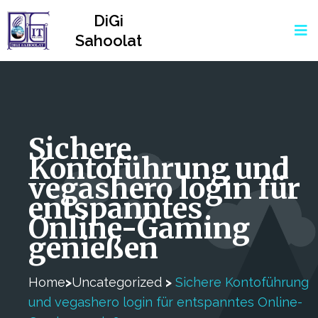
DiGi
Sahoolat
Sichere
Kontoführung und
vegashero login für
entspanntes
Online-Gaming
genießen
Home
>
Uncategorized
>
Sichere Kontoführung
und vegashero login für entspanntes Online-