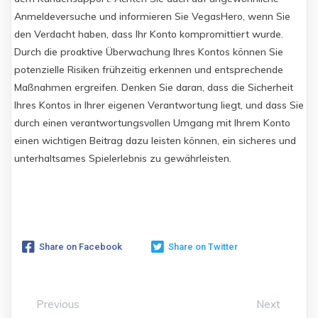
Anmeldeversuche und informieren Sie VegasHero, wenn Sie
den Verdacht haben, dass Ihr Konto kompromittiert wurde.
Durch die proaktive Überwachung Ihres Kontos können Sie
potenzielle Risiken frühzeitig erkennen und entsprechende
Maßnahmen ergreifen. Denken Sie daran, dass die Sicherheit
Ihres Kontos in Ihrer eigenen Verantwortung liegt, und dass Sie
durch einen verantwortungsvollen Umgang mit Ihrem Konto
einen wichtigen Beitrag dazu leisten können, ein sicheres und
unterhaltsames Spielerlebnis zu gewährleisten.
Share on Facebook
Share on Twitter
Previous
Next