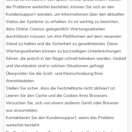
die Probleme weiterhin bestehen, können Sie sich an den
Kundensupport wenden, um Informationen über den aktuellen
Status der Systeme zu erhalten. Es ist wichtig zu beachten,
dass Online-Casinos gelegentlich Wartungsarbeiten
durchführen müssen, um ihre Plattformen auf dem neuesten
Stand zu halten und die Sicherheit zu gewährleisten. Diese
Wartungsarbeiten können zu kurzzeitigen Unterbrechungen
führen, die jedoch in der Regel schnell behoben werden. Geduld
und Verständnis sind in solchen Situationen gefragt.
Überprüfen Sie die Groß- und Kleinschreibung Ihrer
Anmeldedaten.
Stellen Sie sicher, dass die Feststelltaste nicht aktiviert ist.
Leeren Sie den Cache und die Cookies Ihres Browsers.
Versuchen Sie, sich von einem anderen Gerät oder Browser
aus anzumelden.
Kontaktieren Sie den Kundensupport, wenn das Problem
weiterhin besteht.