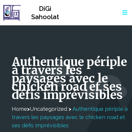
DiGi
Sahoolat
Authentique périple
à travers les
paysages avec le
chicken road et ses
défis imprévisibles
Home
>
Uncategorized
>
Authentique périple à
travers les paysages avec le chicken road et
ses défis imprévisibles