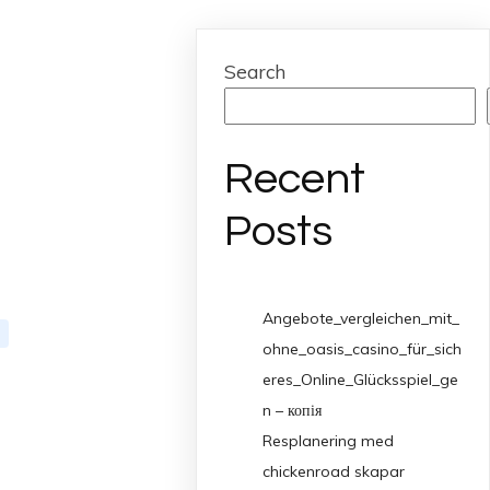
Search
Recent
Posts
Angebote_vergleichen_mit_
ohne_oasis_casino_für_sich
eres_Online_Glücksspiel_ge
n – копія
Resplanering med
chickenroad skapar