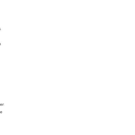
s
n
e
er
re