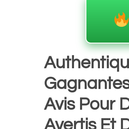
Authentiqu
Gagnantes 
Avis Pour 
Avertis Et