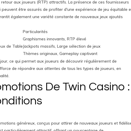
 retour aux joueurs (RTP) attractifs. La présence de ces fournisseurs
i peuvent être assurés de profiter d'une expérience de jeu équitable e
garantit également une variété constante de nouveaux jeux ajoutés
Particularités
Graphismes innovants, RTP élevé
eux de Table
Jackpots massifs, Large sélection de jeux
Thèmes originaux, Gameplay captivant
jour, ce qui permet aux joueurs de découvrir régulièrement de
fforce de répondre aux attentes de tous les types de joueurs, en
lité.
omotions De Twin Casino :
onditions
motions généreux, conçus pour attirer de nouveaux joueurs et fidélis
st particulièrement attractif, offrant un pourcentage de