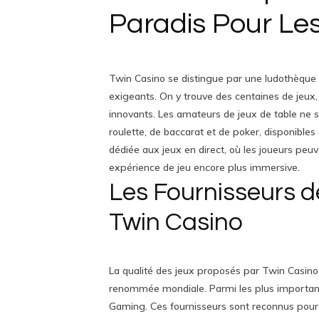
Paradis Pour Le
Twin Casino se distingue par une ludothèque pa
exigeants. On y trouve des centaines de jeux,
innovants. Les amateurs de jeux de table ne s
roulette, de baccarat et de poker, disponible
dédiée aux jeux en direct, où les joueurs peu
expérience de jeu encore plus immersive.
Les Fournisseurs d
Twin Casino
La qualité des jeux proposés par Twin Casino 
renommée mondiale. Parmi les plus importants
Gaming. Ces fournisseurs sont reconnus pour 