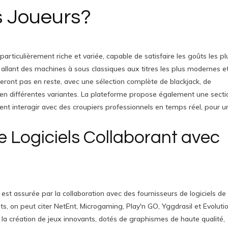
s Joueurs?
rticulièrement riche et variée, capable de satisfaire les goûts les pl
 allant des machines à sous classiques aux titres les plus modernes e
eront pas en reste, avec une sélection complète de blackjack, de
s en différentes variantes. La plateforme propose également une secti
vent interagir avec des croupiers professionnels en temps réel, pour u
e Logiciels Collaborant avec
est assurée par la collaboration avec des fournisseurs de logiciels de
, on peut citer NetEnt, Microgaming, Play'n GO, Yggdrasil et Evoluti
la création de jeux innovants, dotés de graphismes de haute qualité,