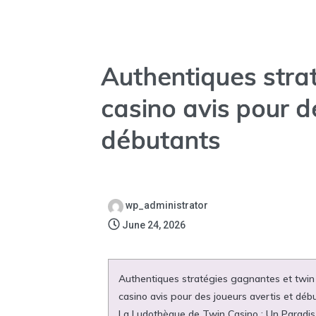
Authentiques stra
casino avis pour d
débutants
wp_administrator
June 24, 2026
Authentiques stratégies gagnantes et twin
casino avis pour des joueurs avertis et déb
La Ludothèque de Twin Casino : Un Paradis