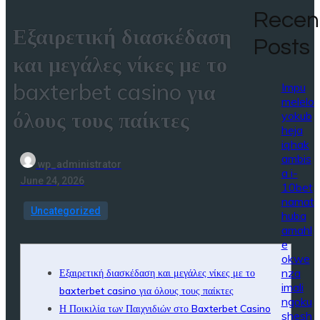
Recen
Εξαιρετική διασκέδαση
Posts
και μεγάλες νίκες με το
baxterbet casino για
Impu
melelo
όλους τους παίκτες
yokub
heja
iqhak
ambis
wp_administrator
a i-
June 24, 2026
10bet
namat
Uncategorized
huba
amahl
e
okwe
nza
Εξαιρετική διασκέδαση και μεγάλες νίκες με το
imali
baxterbet casino για όλους τους παίκτες
ngoku
Η Ποικιλία των Παιχνιδιών στο Baxterbet Casino
shesh