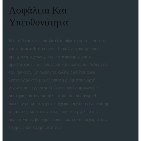
Ασφάλεια Και
Υπευθυνότητα
Η ασφάλεια των παικτών είναι ύψιστη προτεραιότητα
για το
baxterbet casino
. Το καζίνο χρησιμοποιεί
προηγμένη τεχνολογία κρυπτογράφησης για να
προστατεύσει τα προσωπικά και οικονομικά δεδομένα
των παικτών. Επιπλέον, το καζίνο διαθέτει άδεια
λειτουργίας από μια αξιόπιστη ρυθμιστική αρχή,
γεγονός που εγγυάται ότι λειτουργεί σύμφωνα με
αυστηρά πρότυπα ασφάλειας και δικαιοσύνης. Η
υπεύθυνη συμμετοχή στα τυχερά παιχνίδια είναι επίσης
σημαντική, και το καζίνο προσφέρει εργαλεία και
πόρους για να βοηθήσει τους παίκτες να διαχειριστούν
το χρόνο και τα χρήματά τους.