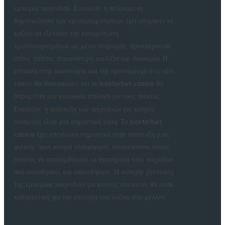
εμπειρία παιχνιδιού. Επιπλέον, η αυξανόμενη
δημοτικότητα των κρυπτονομισμάτων έχει οδηγήσει το
καζίνο να εξετάσει την ενσωμάτωση
κρυπτονομισμάτων ως μέσο πληρωμής, προσφέροντας
στους παίκτες περισσότερη ευελιξία και ανωνυμία. Η
εστίαση στην καινοτομία και την προσαρμογή στις νέες
τάσεις θα διασφαλίσει ότι το
baxterbet casino
θα
παραμείνει μια κορυφαία επιλογή για τους παίκτες.
Επιπλέον, η ανάπτυξη των παιχνιδιών για κινητές
συσκευές είναι μια σημαντική τάση. Το
baxterbet
casino
έχει επενδύσει σημαντικά στην ανάπτυξη μιας
φιλικής προς κινητά πλατφόρμας, επιτρέποντας στους
παίκτες να απολαμβάνουν τα αγαπημένα τους παιχνίδια
από οπουδήποτε και οποτεδήποτε. Η συνεχής βελτίωση
της εμπειρίας παιχνιδιού για κινητές συσκευές θα είναι
καθοριστική για την επιτυχία του καζίνο στο μέλλον.