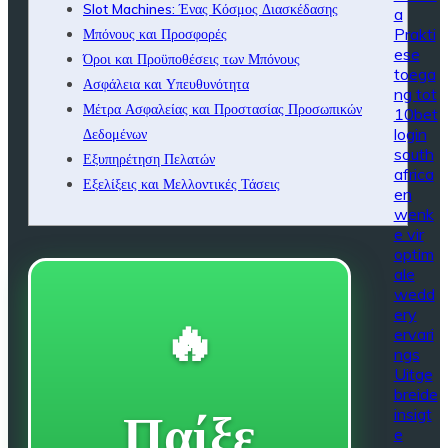
Slot Machines: Ένας Κόσμος Διασκέδασης
a
Prakti
Μπόνους και Προσφορές
ese
Όροι και Προϋποθέσεις των Μπόνους
toega
Ασφάλεια και Υπευθυνότητα
ng tot
Μέτρα Ασφαλείας και Προστασίας Προσωπικών
10bet
login
Δεδομένων
south
Εξυπηρέτηση Πελατών
africa
Εξελίξεις και Μελλοντικές Τάσεις
en
wenk
e vir
optim
ale
wedd
ery
🔥
ervari
ngs
Uitge
breide
Παίξε
insigt
e