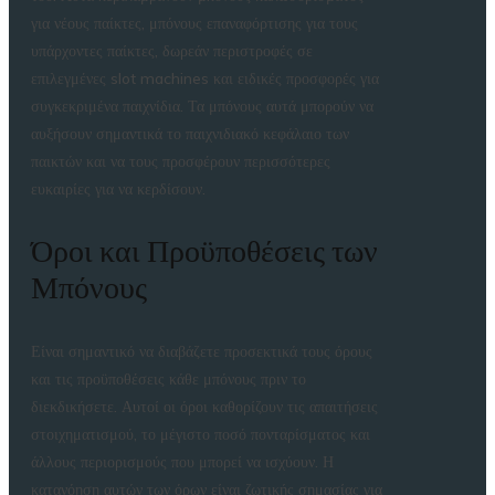
για νέους παίκτες, μπόνους επαναφόρτισης για τους
υπάρχοντες παίκτες, δωρεάν περιστροφές σε
επιλεγμένες slot machines και ειδικές προσφορές για
συγκεκριμένα παιχνίδια. Τα μπόνους αυτά μπορούν να
αυξήσουν σημαντικά το παιχνιδιακό κεφάλαιο των
παικτών και να τους προσφέρουν περισσότερες
ευκαιρίες για να κερδίσουν.
Όροι και Προϋποθέσεις των
Μπόνους
Είναι σημαντικό να διαβάζετε προσεκτικά τους όρους
και τις προϋποθέσεις κάθε μπόνους πριν το
διεκδικήσετε. Αυτοί οι όροι καθορίζουν τις απαιτήσεις
στοιχηματισμού, το μέγιστο ποσό πονταρίσματος και
άλλους περιορισμούς που μπορεί να ισχύουν. Η
κατανόηση αυτών των όρων είναι ζωτικής σημασίας για