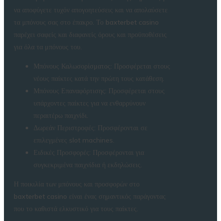
να αποφύγετε τυχόν απογοητεύσεις και να απολαύσετε
τα μπόνους σας στο έπακρο. Το
baxterbet casino
παρέχει σαφείς και διαφανείς όρους και προϋποθέσεις
για όλα τα μπόνους του.
Μπόνους Καλωσορίσματος: Προσφέρεται στους
νέους παίκτες κατά την πρώτη τους κατάθεση.
Μπόνους Επαναφόρτισης: Προσφέρεται στους
υπάρχοντες παίκτες για να ενθαρρύνουν
περαιτέρω παιχνίδι.
Δωρεάν Περιστροφές: Προσφέρονται σε
επιλεγμένες slot machines.
Ειδικές Προσφορές: Προσφέρονται για
συγκεκριμένα παιχνίδια ή εκδηλώσεις.
Η ποικιλία των μπόνους και προσφορών στο
baxterbet casino
είναι ένας σημαντικός παράγοντας
που το καθιστά ελκυστικό για τους παίκτες.