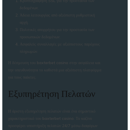
Κρυπτογράφηση SSL για την προστασία των
δεδομένων.
Άδεια λειτουργίας από αξιόπιστη ρυθμιστική
αρχή.
Πολιτικές απορρήτου για την προστασία των
προσωπικών δεδομένων.
Ασφαλείς συναλλαγές με αξιόπιστους παρόχους
πληρωμών.
Η δέσμευση του
baxterbet casino
στην ασφάλεια και
την υπευθυνότητα το καθιστά μια αξιόπιστη πλατφόρμα
για τους παίκτες.
Εξυπηρέτηση Πελατών
Η άριστη εξυπηρέτηση πελατών είναι ένα σημαντικό
χαρακτηριστικό του
baxterbet casino
. Το καζίνο
προσφέρει υποστήριξη πελατών 24/7 μέσω διαφόρων