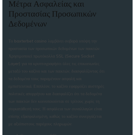
Μέτρα Ασφαλείας και
Προστασίας Προσωπικών
Δεδομένων
Το
baxterbet casino
λαμβάνει σοβαρά υπόψη την
προστασία των προσωπικών δεδομένων των παικτών.
Χρησιμοποιεί πρωτόκολλα SSL (Secure Socket
Layer) για να κρυπτογραφήσει όλες τις επικοινωνίες
μεταξύ του καζίνο και των παικτών, διασφαλίζοντας ότι
τα δεδομένα τους παραμένουν ασφαλή και
εμπιστευτικά. Επιπλέον, το καζίνο εφαρμόζει αυστηρές
πολιτικές απορρήτου και διασφαλίζει ότι τα δεδομένα
των παικτών δεν κοινοποιούνται σε τρίτους χωρίς τη
συγκατάθεσή τους. Η ασφάλεια των συναλλαγών είναι
επίσης εξασφαλισμένη, καθώς το καζίνο συνεργάζεται
με αξιόπιστους παρόχους πληρωμών.