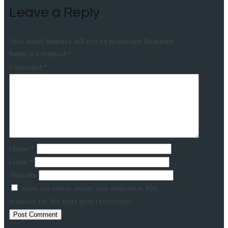
Leave a Reply
Your email address will not be published.
Required
fields are marked
*
Comment
*
Name
*
Email
*
Website
Save my name, email, and website in this
browser for the next time I comment.