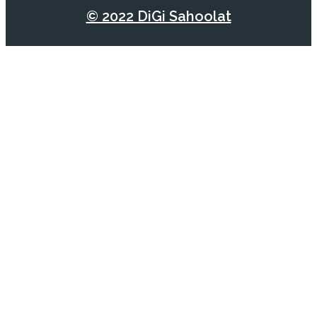
© 2022 DiGi Sahoolat