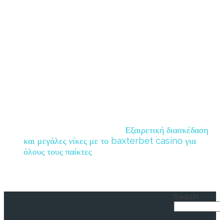
διασκέδαση και
μεγάλες νίκες με το
baxterbet casino
για όλους τους
παίκτες
Home
>
Uncategorized
>
Εξαιρετική διασκέδαση
και μεγάλες νίκες με το baxterbet casino για
όλους τους παίκτες
Search