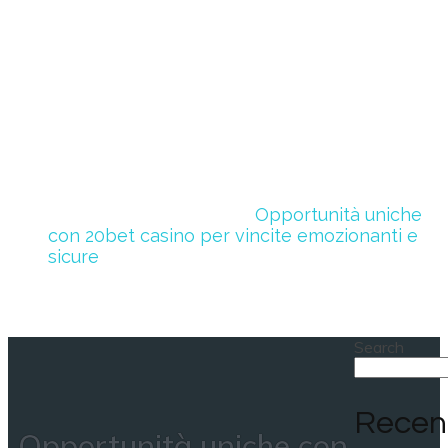
uniche con 20bet
casino per vincite
emozionanti e
sicure
Home
>
Uncategorized
>
Opportunità uniche
con 20bet casino per vincite emozionanti e
sicure
Search
Recen
Opportunità uniche con