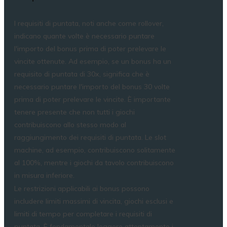
I requisiti di puntata, noti anche come rollover,
indicano quante volte è necessario puntare
l'importo del bonus prima di poter prelevare le
vincite ottenute. Ad esempio, se un bonus ha un
requisito di puntata di 30x, significa che è
necessario puntare l'importo del bonus 30 volte
prima di poter prelevare le vincite. È importante
tenere presente che non tutti i giochi
contribuiscono allo stesso modo al
raggiungimento dei requisiti di puntata. Le slot
machine, ad esempio, contribuiscono solitamente
al 100%, mentre i giochi da tavolo contribuiscono
in misura inferiore.
Le restrizioni applicabili ai bonus possono
includere limiti massimi di vincita, giochi esclusi e
limiti di tempo per completare i requisiti di
puntata. È fondamentale leggere attentamente i