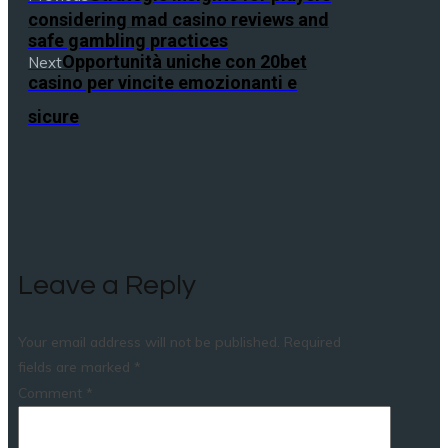
considering mad casino reviews and
safe gambling practices
Opportunità uniche con 20bet
Next
casino per vincite emozionanti e
sicure
Leave a Reply
Your email address will not be published.
Required
fields are marked
*
Comment
*