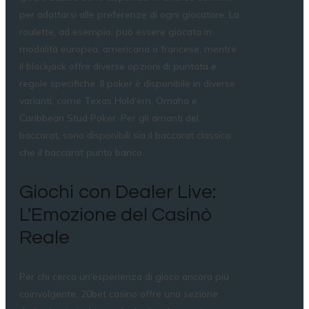
per adattarsi alle preferenze di ogni giocatore. La
roulette, ad esempio, può essere giocata in
modalità europea, americana o francese, mentre
il blackjack offre diverse opzioni di puntata e
regole specifiche. Il poker è disponibile in diverse
varianti, come Texas Hold'em, Omaha e
Caribbean Stud Poker. Per gli amanti del
baccarat, sono disponibili sia il baccarat classico
che il baccarat punto banco.
Giochi con Dealer Live:
L'Emozione del Casinò
Reale
Per chi cerca un'esperienza di gioco ancora più
coinvolgente, 20bet casino offre una sezione