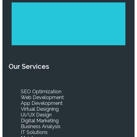
Our Services
SEO Optimization
Web Development
App Development
Virtual Designing
UI/UX Design
Digital Marketing
Business Analysis
IT Solutions