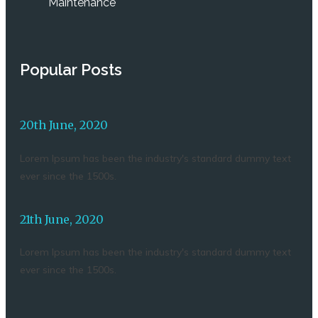
Maintenance
Popular Posts
20th June, 2020
Lorem Ipsum has been the industry's standard dummy text
ever since the 1500s.
21th June, 2020
Lorem Ipsum has been the industry's standard dummy text
ever since the 1500s.