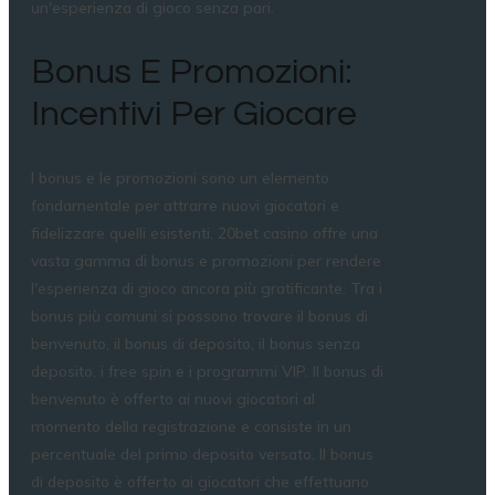
un'esperienza di gioco senza pari.
Bonus E Promozioni:
Incentivi Per Giocare
I bonus e le promozioni sono un elemento
fondamentale per attrarre nuovi giocatori e
fidelizzare quelli esistenti. 20bet casino offre una
vasta gamma di bonus e promozioni per rendere
l'esperienza di gioco ancora più gratificante. Tra i
bonus più comuni si possono trovare il bonus di
benvenuto, il bonus di deposito, il bonus senza
deposito, i free spin e i programmi VIP. Il bonus di
benvenuto è offerto ai nuovi giocatori al
momento della registrazione e consiste in un
percentuale del primo deposito versato. Il bonus
di deposito è offerto ai giocatori che effettuano