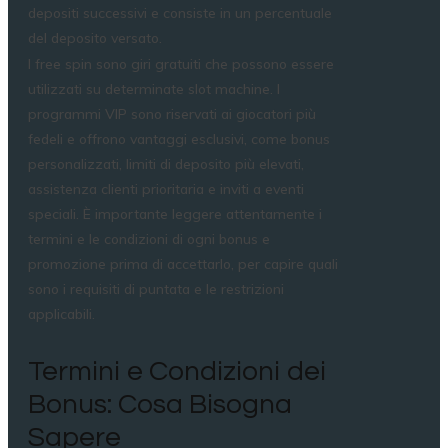
depositi successivi e consiste in un percentuale
del deposito versato.
I free spin sono giri gratuiti che possono essere
utilizzati su determinate slot machine. I
programmi VIP sono riservati ai giocatori più
fedeli e offrono vantaggi esclusivi, come bonus
personalizzati, limiti di deposito più elevati,
assistenza clienti prioritaria e inviti a eventi
speciali. È importante leggere attentamente i
termini e le condizioni di ogni bonus e
promozione prima di accettarlo, per capire quali
sono i requisiti di puntata e le restrizioni
applicabili.
Termini e Condizioni dei
Bonus: Cosa Bisogna
Sapere