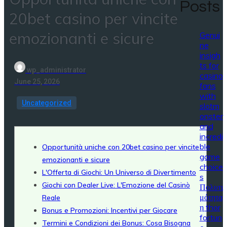
Posts
20bet casino per vincite
emozionanti e sicure
Genui
ne
insigh
ts for
wp_administrator
casino
June 25, 2026
fans
with
Uncategorized
slotm
onster
and
incredi
ble
Opportunità uniche con 20bet casino per vincite
game
emozionanti e sicure
choice
L'Offerta di Giochi: Un Universo di Divertimento
s
Giochi con Dealer Live: L'Emozione del Casinò
Πολυτι
μότητα
Reale
η thor
Bonus e Promozioni: Incentivi per Giocare
fortun
Termini e Condizioni dei Bonus: Cosa Bisogna