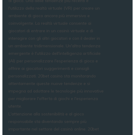
di gioco. Una delle tendenze più recenti è
l'utilizzo della realtà virtuale (VR) per creare un
ambiente di gioco ancora più immersivo e
coinvolgente. La realtà virtuale consente ai
giocatori di entrare in un casinò virtuale e di
interagire con gli altri giocatori e con il dealer in
un ambiente tridimensionale. Un'altra tendenza
emergente è l'utilizzo dell'intelligenza artificiale
(AI) per personalizzare l'esperienza di gioco e
offrire ai giocatori suggerimenti e consigli
personalizzati. 20bet casino sta monitorando
attentamente queste nuove tendenze e si
impegna ad adottare le tecnologie più innovative
per migliorare l'offerta di giochi e l'esperienza
utente.
L'attenzione alla sostenibilità e al gioco
responsabile sta diventando sempre più
importante nel settore del casinò online. 20bet