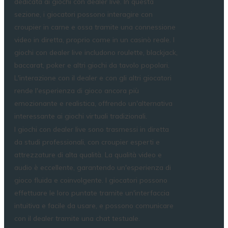
dedicata ai giochi con dealer live. In questa
sezione, i giocatori possono interagire con
croupier in carne e ossa tramite una connessione
video in diretta, proprio come in un casinò reale. I
giochi con dealer live includono roulette, blackjack,
baccarat, poker e altri giochi da tavolo popolari.
L'interazione con il dealer e con gli altri giocatori
rende l'esperienza di gioco ancora più
emozionante e realistica, offrendo un'alternativa
interessante ai giochi virtuali tradizionali.
I giochi con dealer live sono trasmessi in diretta
da studi professionali, con croupier esperti e
attrezzature di alta qualità. La qualità video e
audio è eccellente, garantendo un'esperienza di
gioco fluida e coinvolgente. I giocatori possono
effettuare le loro puntate tramite un'interfaccia
intuitiva e facile da usare, e possono comunicare
con il dealer tramite una chat testuale.