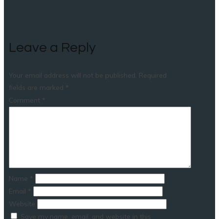
Leave a Reply
Your email address will not be published.
Required
fields are marked
*
Comment
*
Name
*
Email
*
Website
Save my name, email, and website in this