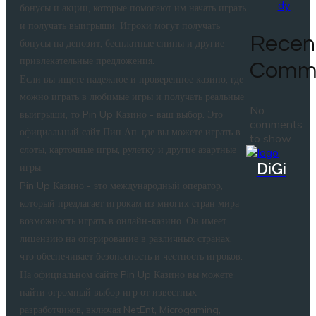
dy
бонусы и акции, которые помогают им начать играть
и получать выигрыши. Игроки могут получать
Recen
бонусы на депозит, бесплатные спины и другие
привлекательные предложения.
Comm
Если вы ищете надежное и проверенное казино, где
можно играть в любимые игры и получать реальные
No
выигрыши, то Pin Up Казино - ваш выбор. Это
comments
официальный сайт Пин Ап, где вы можете играть в
to show.
слоты, карточные игры, рулетку и другие азартные
DiGi
игры.
Pin Up Казино - это международный оператор,
который предлагает игрокам из многих стран мира
возможность играть в онлайн-казино. Он имеет
лицензию на оперирование в различных странах,
что обеспечивает безопасность и честность игроков.
На официальном сайте Pin Up Казино вы можете
найти огромный выбор игр от известных
разработчиков, включая NetEnt, Microgaming,