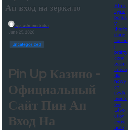
Ап вход на зеркало
Atrak
cyjne
bonus
y
wp_administrator
thorfo
June 25, 2026
rtune
casino
Uncategorized
i
prakty
czne
wska
zówki
Pin Up Казино -
dla
nowy
Официальный
ch
użytk
ownik
Сайт Пин Ап
ów
Lévol
ution
Вход На
const
ante