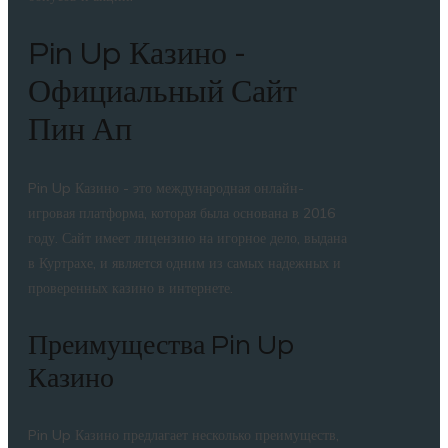
Pin Up Казино -
Официальный Сайт
Пин Ап
Pin Up Казино - это международная онлайн-
игровая платформа, которая была основана в 2016
году. Сайт имеет лицензию на игорное дело, выдана
в Куртрахе, и является одним из самых надежных и
проверенных казино в интернете.
Преимущества Pin Up
Казино
Pin Up Казино предлагает несколько преимуществ,