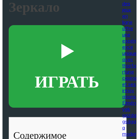
des
Зеркало
jeux
en
ligne
offre
une
expéri
▶️
ence
unique
avec
thorfo
rtune
ИГРАТЬ
casino
et ses
innov
ations
Élmén
yek
gazda
gsága
a
Содержимое
moder