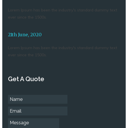
Lorem Ipsum has been the industry's standard dummy text
ever since the 1500s.
21th June, 2020
Lorem Ipsum has been the industry's standard dummy text
ever since the 1500s.
Get A Quote