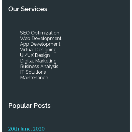
Our Services
SEO Optimization
Web Development
App Development
Virtual Designing
UI/UX Design
Digital Marketing
Business Analysis
IT Solutions
Maintenance
Popular Posts
20th June, 2020