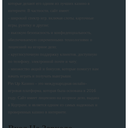
которые делают его одним из лучших казино в
интернете. В частности, сайт имеет:
- широкий спектр игр, включая слоты, карточные
игры, рулетку и другие;
- высокую безопасность и конфиденциальность,
обеспечиваемую современными технологиями и
лицензией на игорное дело;
- круглосуточную поддержку клиентов, доступную
по телефону, электронной почте и чату;
- множество акций и бонусов, которые помогут вам
начать играть и получать выигрыши.
Pin Up Казино - это международная онлайн-
игровая платформа, которая была основана в 2016
году. Сайт имеет лицензию на игорное дело, выдана
в Куртрахе, и является одним из самых надежных и
проверенных казино в интернете.