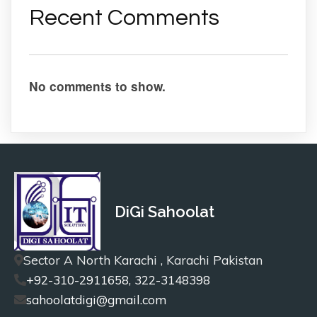
Recent Comments
No comments to show.
DiGi Sahoolat
Sector A North Karachi , Karachi Pakistan
+92-310-2911658, 322-3148398
sahoolatdigi@gmail.com