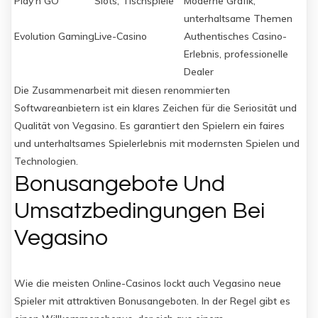
Play'n GO
Slots, Tischspiele
Moderne Grafik,
unterhaltsame Themen
Evolution Gaming
Live-Casino
Authentisches Casino-
Erlebnis, professionelle
Dealer
Die Zusammenarbeit mit diesen renommierten
Softwareanbietern ist ein klares Zeichen für die Seriosität und
Qualität von Vegasino. Es garantiert den Spielern ein faires
und unterhaltsames Spielerlebnis mit modernsten Spielen und
Technologien.
Bonusangebote Und
Umsatzbedingungen Bei
Vegasino
Wie die meisten Online-Casinos lockt auch Vegasino neue
Spieler mit attraktiven Bonusangeboten. In der Regel gibt es