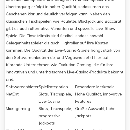
Übertragung erfolgt in hoher Qualität, sodass man das
Geschehen klar und deutlich verfolgen kann. Neben den
klassischen Tischspielen wie Roulette, Blackjack und Baccarat
gibt es auch alternative Varianten und spezielle Live-Show-
Spiele. Die Einsatzlimits sind flexibel, sodass sowohl
Gelegenheitsspieler als auch Highroller auf ihre Kosten
kommen. Die Qualität der Live-Casino-Spiele hängt stark von
den Softwareanbietern ab, und Vegasino setzt hier auf
führende Unternehmen wie Evolution Gaming, die für ihre
innovativen und unterhaltsamen Live-Casino-Produkte bekannt
sind.
Softwareanbieter
Spielkategorien
Besondere Merkmale
NetEnt
Slots, Tischspiele,
Hohe Qualität, innovative
Live-Casino
Features
Microgaming
Slots, Tischspiele,
Große Auswahl, hohe
progressive
Jackpots
Jackpots