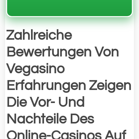
Zahlreiche
Bewertungen Von
Vegasino
Erfahrungen Zeigen
Die Vor- Und
Nachteile Des
Online-Casinos Auf