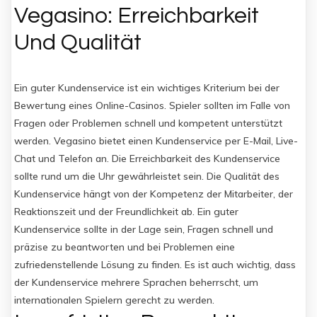
Vegasino: Erreichbarkeit
Und Qualität
Ein guter Kundenservice ist ein wichtiges Kriterium bei der
Bewertung eines Online-Casinos. Spieler sollten im Falle von
Fragen oder Problemen schnell und kompetent unterstützt
werden. Vegasino bietet einen Kundenservice per E-Mail, Live-
Chat und Telefon an. Die Erreichbarkeit des Kundenservice
sollte rund um die Uhr gewährleistet sein. Die Qualität des
Kundenservice hängt von der Kompetenz der Mitarbeiter, der
Reaktionszeit und der Freundlichkeit ab. Ein guter
Kundenservice sollte in der Lage sein, Fragen schnell und
präzise zu beantworten und bei Problemen eine
zufriedenstellende Lösung zu finden. Es ist auch wichtig, dass
der Kundenservice mehrere Sprachen beherrscht, um
internationalen Spielern gerecht zu werden.