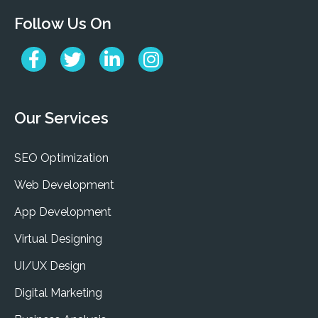
Follow Us On
Our Services
SEO Optimization
Web Development
App Development
Virtual Designing
UI/UX Design
Digital Marketing