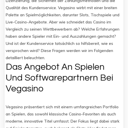
Lizenzierung, die Sicherheit der Zahlungsmethoden und die
Qualität des Kundenservice. Vegasino wirbt mit einer breiten
Palette an Spielmöglichkeiten, darunter Slots, Tischspiele und
Live-Casino-Angebote. Aber wie schneidet das Casino im
Vergleich zu seinen Wettbewerbern ab? Welche Erfahrungen
haben andere Spieler mit Ein- und Auszahlungen gemacht?
Und ist der Kundenservice tatsächlich so hilfsbereit, wie es
versprochen wird? Diese Fragen werden wir im Folgenden
detailliert beleuchten.
Das Angebot An Spielen
Und Softwarepartnern Bei
Vegasino
Vegasino präsentiert sich mit einem umfangreichen Portfolio
an Spielen, das sowohl klassische Casino-Favoriten als auch
moderne, innovative Titel umfasst. Der Fokus liegt dabei stark