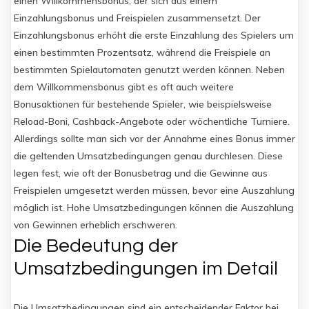
einen Willkommensbonus, der sich aus einem
Einzahlungsbonus und Freispielen zusammensetzt. Der
Einzahlungsbonus erhöht die erste Einzahlung des Spielers um
einen bestimmten Prozentsatz, während die Freispiele an
bestimmten Spielautomaten genutzt werden können. Neben
dem Willkommensbonus gibt es oft auch weitere
Bonusaktionen für bestehende Spieler, wie beispielsweise
Reload-Boni, Cashback-Angebote oder wöchentliche Turniere.
Allerdings sollte man sich vor der Annahme eines Bonus immer
die geltenden Umsatzbedingungen genau durchlesen. Diese
legen fest, wie oft der Bonusbetrag und die Gewinne aus
Freispielen umgesetzt werden müssen, bevor eine Auszahlung
möglich ist. Hohe Umsatzbedingungen können die Auszahlung
von Gewinnen erheblich erschweren.
Die Bedeutung der
Umsatzbedingungen im Detail
Die Umsatzbedingungen sind ein entscheidender Faktor bei