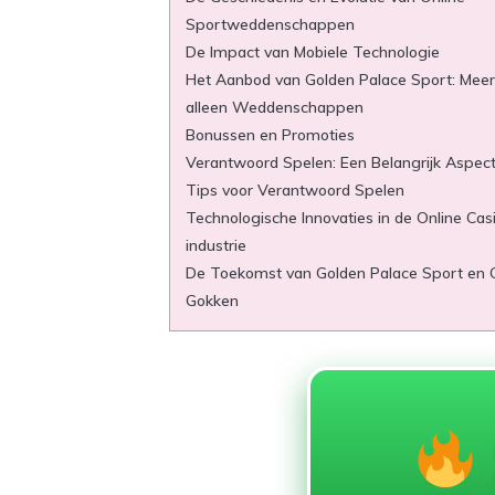
Sportweddenschappen
De Impact van Mobiele Technologie
Het Aanbod van Golden Palace Sport: Meer
alleen Weddenschappen
Bonussen en Promoties
Verantwoord Spelen: Een Belangrijk Aspec
Tips voor Verantwoord Spelen
Technologische Innovaties in de Online Cas
industrie
De Toekomst van Golden Palace Sport en 
Gokken