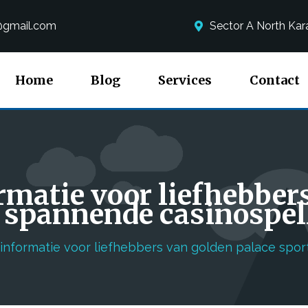
@gmail.com
Sector A North Kara
Home
Blog
Services
Contact
ormatie voor liefhebber
n spannende casinospel
 informatie voor liefhebbers van golden palace spo