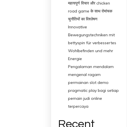
महत्वपूर्ण विचार और chicken
road game के साथ रोमांचक
चुनौतियों का विश्लेषण
Innovative
Bewegungstechniken mit
bettyspin für verbessertes
Wohlbefinden und mehr
Energie
Pengalaman mendalam
mengenal ragam
permainan slot demo
pragmatic play bagi setiap
pemain judi online
terpercaya
Recent