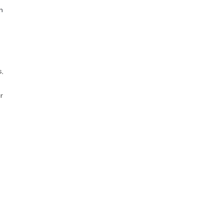
n
s,
r