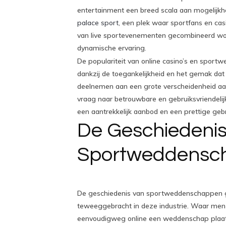
entertainment een breed scala aan mogelijkh
palace sport
, een plek waar sportfans en c
van live sportevenementen gecombineerd word
dynamische ervaring.
De populariteit van online casino’s en spo
dankzij de toegankelijkheid en het gemak dat
deelnemen aan een grote verscheidenheid aan
vraag naar betrouwbare en gebruiksvriendelij
een aantrekkelijk aanbod en een prettige gebr
De Geschiedenis
Sportweddensc
De geschiedenis van sportweddenschappen gaa
teweeggebracht in deze industrie. Waar men
eenvoudigweg online een weddenschap plaatsen