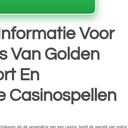
Informatie Voor
s Van Golden
rt En
 Casinospellen
happen als de opwinding van een casino, biedt de wereld van online