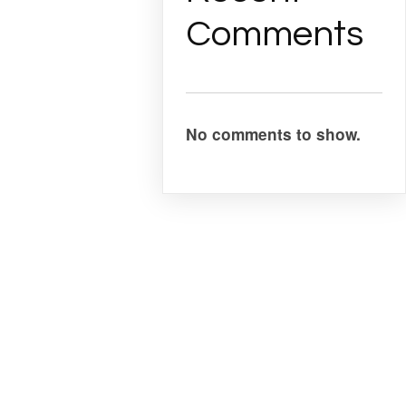
Comments
No comments to show.