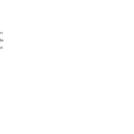
en
de
et
a