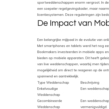
sportweddenschappen enorm vergroot. In de 
een soepeler regelgevingskader, maar naarma
licentiesystemen. Deze reguleringen zijn be
De Impact van Mob
Een belangrijke mijlpaal in de evolutie van
Met smartphones en tablets werd het nog e
Bookmakers investeerden in mobiele apps en 
bieden op mobiele apparaten. Dit heeft gelei
van live weddenschappen, waarbij men tijde
mogelijkheid om direct te reageren op de on
spannend en aantrekkelijk.
Type Weddenschap
Beschrijving
Enkelvoudige
Een weddenschap 
Weddenschap
Gecombineerde
Een weddenschap 
Weddenschap
vermenigvuldigd.