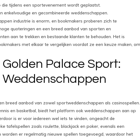
die tijdens een sportevenement wordt geplaatst.
an enkelvoudige en gecombineerde weddenschappen.
appen industrie is enorm, en bookmakers proberen zich te
 hoge quoteringen en een breed aanbod van sporten en
ten aan te trekken en bestaande klanten te behouden. Het is
bookmakers met elkaar te vergelijken voordat ze een keuze maken, o
Golden Palace Sport:
en Weddenschappen
 een breed aanbod van zowel sportweddenschappen als casinospellen.
 tennis en basketbal, biedt het platform ook weddenschappen aan op
oor is er voor iedereen wel iets te vinden, ongeacht de
e tafelspellen zoals roulette, blackjack en poker, evenals een
en worden er regelmatig nieuwe spellen toegevoegd, waardoor het