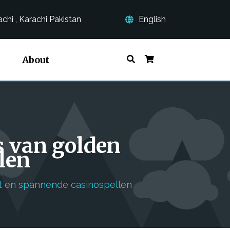
chi , Karachi Pakistan
English
About
s van golden
len
rt en spannende casinospellen