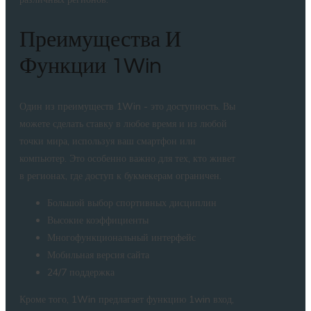
Преимущества И
Функции 1Win
Один из преимуществ 1Win - это доступность. Вы
можете сделать ставку в любое время и из любой
точки мира, используя ваш смартфон или
компьютер. Это особенно важно для тех, кто живет
в регионах, где доступ к букмекерам ограничен.
Большой выбор спортивных дисциплин
Высокие коэффициенты
Многофункциональный интерфейс
Мобильная версия сайта
24/7 поддержка
Кроме того, 1Win предлагает функцию 1win вход,