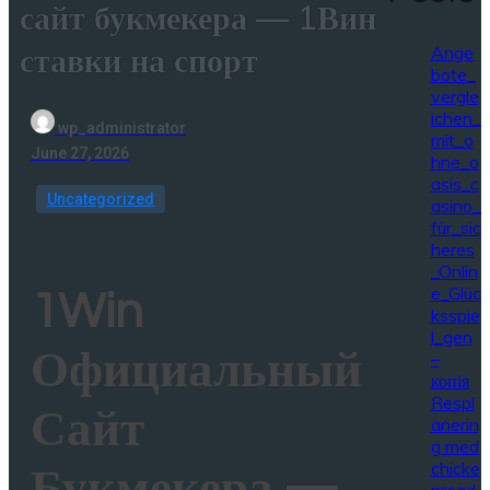
сайт букмекера — 1Вин
ставки на спорт
Ange
bote_
vergle
ichen_
wp_administrator
mit_o
June 27, 2026
hne_o
asis_c
Uncategorized
asino_
für_sic
heres
_Onlin
e_Glüc
1Win
ksspie
l_gen
Официальный
–
копія
Respl
Сайт
anerin
g med
chicke
Букмекера —