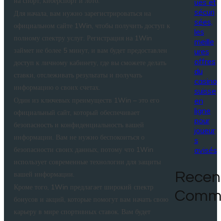
на спорт, киберспорт и лото.
ues et
sécuri
Для начала, вам нужно зарегистрироваться на
sées,
официальном сайте 1Win, чтобы получить доступ к
les
полному спектру услуг. Регистрация на 1Win
meille
займет не более 5 минут, и вам будет предоставлен
ures
offres
доступ к личному кабинету, где вы сможете делать
du
ставки, отслеживать результаты и получать
casino
информацию о своих счетах.
suisse
en
Один из ключевых преимуществ 1Win – это его
ligne
официальный сайт, который обеспечивает
pour
безопасность и конфиденциальность вашей
joueur
информации. Вам не нужно беспокоиться о
s
avisés
безопасности своих данных, потому что 1Win
использует современные технологии для защиты
Recen
вашей информации.
Кроме того, 1Win предлагает широкий спектр
Comm
бонусов и акций, которые помогут вам начать свою
карьеру в мире спортивных ставок. Вам будет