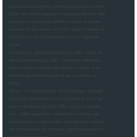
Для начала вам нужно зарегистрироваться на сайте
1Win, что можно сделать в считанные минуты. Вам
потребуется только ваш email и пароль. Затем вы
сможете сделать ставки на спорт, играть в казино и
получать доступ к различным играм и азартным
играм.
Если вы уже зарегистрированы на сайте 1Win, то
вам доступен вход на сайт с помощью 1win вход.
Вам потребуется только ваш email и пароль, и вы
сможете продолжить играть и делать ставки на
спорт.
1Win - это официальный сайт букмекера, который
предлагает множество услуг для игроков. Если вы
ищете официальный сайт 1Win, то вы на правом
пути. 1Win предлагает множество способов для
регистрации и входа на сайт, включая 1win зеркало,
что обеспечивает доступность для пользователей из
различных регионов.