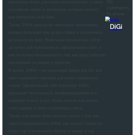
No
предложен бонус для новых пользователей, а также
comments
регулярные акции и промокоды, которые помогут
to show.
вам увеличить свой банк.
Также, 1Win предлагает мобильное приложение,
DiGi
которое позволяет вам делать ставки и отслеживать
результаты на ходу. Мобильное приложение 1Win
доступно для скачивания на официальном сайте, и
вам не нужно беспокоиться о том, как будет работать
приложение на вашем устройстве.
В целом, 1Win – это идеальный выбор для тех, кто
ищет надежного партнера для своих спортивных
ставок. Официальный сайт букмекера 1Win
предлагает безопасность, конфиденциальность и
широкий спектр услуг, чтобы помочь вам начать
свою карьеру в мире спортивных ставок.
Также, вам может быть полезно узнать о том, как
зарегистрироваться на 1Win, как сделать ставки на
спорт, как использовать бонусы и акции, и как