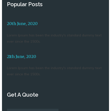
Popular Posts
20th June, 2020
Lorem Ipsum has been the industry's standard dummy text
ever since the 1500s.
21th June, 2020
Lorem Ipsum has been the industry's standard dummy text
ever since the 1500s.
Get A Quote