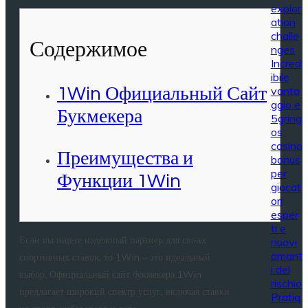
explor
ation
challe
Содержимое
nges
Incred
ibile
1Win Официальный Сайт
vanta
ggio e
Букмекера
5gring
os
casino
Преимущества и
bonus
per
Функции 1Win
giocat
ori
esper
ti e
Если вы ищете надежный партнер для своих
nuovi
amant
спортивных ставок, то 1Win – это идеальный
i del
выбор. Официальный сайт букмекера 1Win
rischio
предлагает широкий спектр услуг, включая ставки
Pratiq