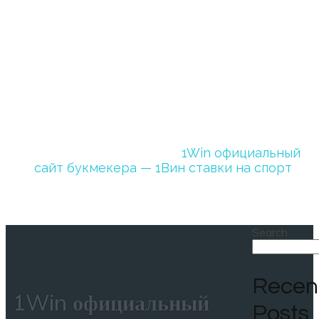
официальный
сайт букмекера
— 1Вин ставки на
спорт
Home
>
Uncategorized
>
1Win официальный
сайт букмекера — 1Вин ставки на спорт
Search
Recen
1Win официальный
Posts