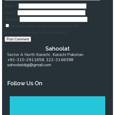
Name
*
Email
*
Website
Save my name, email, and website in this
browser for the next time I comment.
Sahoolat
Sector A North Karachi , Karachi Pakistan
+92-310-2911658, 322-3148398
sahoolatdigi@gmail.com
Follow Us On