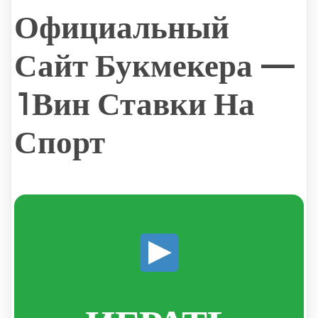
Официальный
Сайт Букмекера —
1Вин Ставки На
Спорт