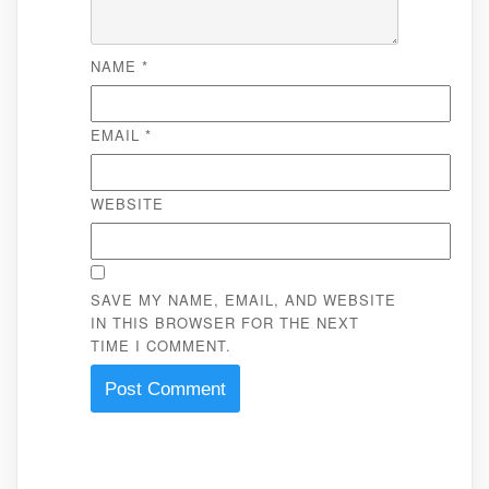
NAME
*
EMAIL
*
WEBSITE
SAVE MY NAME, EMAIL, AND WEBSITE
IN THIS BROWSER FOR THE NEXT
TIME I COMMENT.