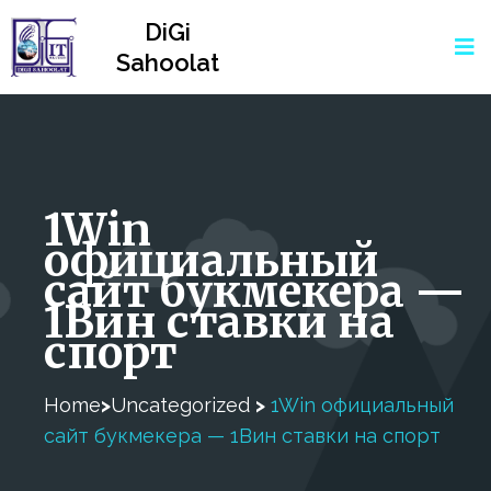
DiGi
Sahoolat
1Win
официальный
сайт букмекера —
1Вин ставки на
спорт
Home
>
Uncategorized
>
1Win официальный
сайт букмекера — 1Вин ставки на спорт