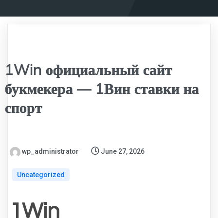
1Win официальный сайт
букмекера — 1Вин ставки на
спорт
wp_administrator
June 27, 2026
Uncategorized
1Win