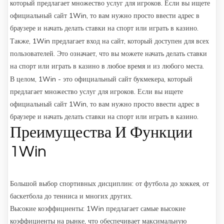
который предлагает множество услуг для игроков. Если вы ищете
официальный сайт 1Win, то вам нужно просто ввести адрес в
браузере и начать делать ставки на спорт или играть в казино.
Также, 1Win предлагает вход на сайт, который доступен для всех
пользователей. Это означает, что вы можете начать делать ставки
на спорт или играть в казино в любое время и из любого места.
В целом, 1Win - это официальный сайт букмекера, который
предлагает множество услуг для игроков. Если вы ищете
официальный сайт 1Win, то вам нужно просто ввести адрес в
браузере и начать делать ставки на спорт или играть в казино.
Преимущества И Функции
1Win
Большой выбор спортивных дисциплин: от футбола до хоккея, от
баскетбола до тенниса и многих других.
Высокие коэффициенты: 1Win предлагает самые высокие
коэффициенты на рынке, что обеспечивает максимальную