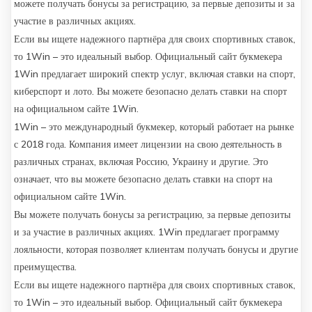
можете получать бонусы за регистрацию, за первые депозиты и за
участие в различных акциях.
Если вы ищете надежного партнёра для своих спортивных ставок,
то 1Win – это идеальный выбор. Официальный сайт букмекера
1Win предлагает широкий спектр услуг, включая ставки на спорт,
киберспорт и лото. Вы можете безопасно делать ставки на спорт
на официальном сайте 1Win.
1Win – это международный букмекер, который работает на рынке
с 2018 года. Компания имеет лицензии на свою деятельность в
различных странах, включая Россию, Украину и другие. Это
означает, что вы можете безопасно делать ставки на спорт на
официальном сайте 1Win.
Вы можете получать бонусы за регистрацию, за первые депозиты
и за участие в различных акциях. 1Win предлагает программу
лояльности, которая позволяет клиентам получать бонусы и другие
преимущества.
Если вы ищете надежного партнёра для своих спортивных ставок,
то 1Win – это идеальный выбор. Официальный сайт букмекера