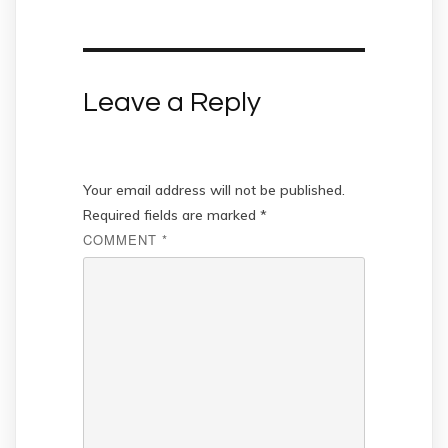
Leave a Reply
Your email address will not be published.
Required fields are marked
*
COMMENT
*