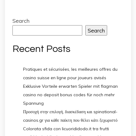
Search
Search
Recent Posts
Pratiques et sécurisées, les meilleures offres du
casino suisse en ligne pour joueurs avisés
Exklusive Vorteile erwarten Spieler mit flagman
casino no deposit bonus codes für noch mehr
Spannung
Προσοχή στην επιλογή, διασκέδαση και spinational-
casinos.gr για κάθε παίκτη που θέλει κάτι ξεχωριστό
Colorata sfida con licuorididodo.it tra frutti