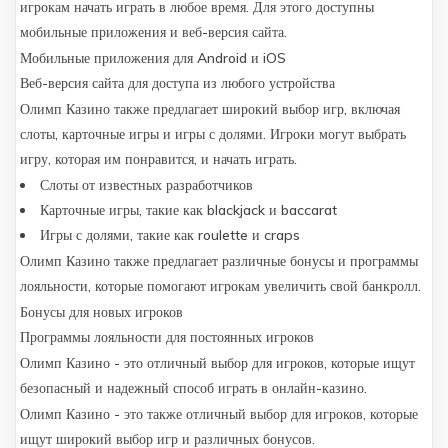
игрокам начать играть в любое время. Для этого доступны
мобильные приложения и веб-версия сайта.
Мобильные приложения для Android и iOS
Веб-версия сайта для доступа из любого устройства
Олимп Казино также предлагает широкий выбор игр, включая
слоты, карточные игры и игры с долями. Игроки могут выбрать
игру, которая им понравится, и начать играть.
Слоты от известных разработчиков
Карточные игры, такие как blackjack и baccarat
Игры с долями, такие как roulette и craps
Олимп Казино также предлагает различные бонусы и программы
лояльности, которые помогают игрокам увеличить свой банкролл.
Бонусы для новых игроков
Программы лояльности для постоянных игроков
Олимп Казино - это отличный выбор для игроков, которые ищут
безопасный и надежный способ играть в онлайн-казино.
Олимп Казино - это также отличный выбор для игроков, которые
ищут широкий выбор игр и различных бонусов.