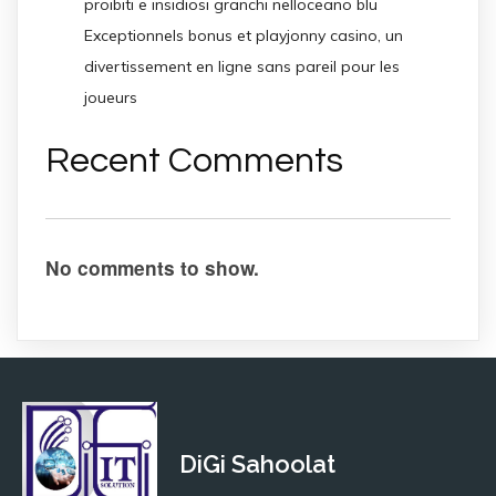
proibiti e insidiosi granchi nelloceano blu
Exceptionnels bonus et playjonny casino, un
divertissement en ligne sans pareil pour les
joueurs
Recent Comments
No comments to show.
DiGi Sahoolat