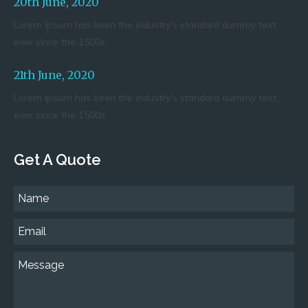
20th June, 2020
Lorem Ipsum has been the industry's standard dummy text
ever since the 1500s.
21th June, 2020
Lorem Ipsum has been the industry's standard dummy text
ever since the 1500s.
Get A Quote