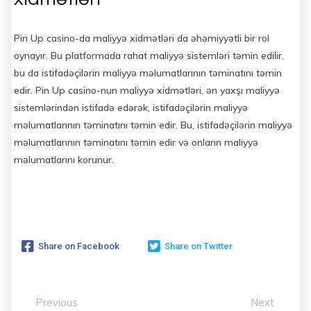
Pin Up casino-da maliyyə xidmətləri da əhəmiyyətli bir rol
oynayır. Bu platformada rahat maliyyə sistemləri təmin edilir,
bu da istifadəçilərin maliyyə məlumatlarının təminatını təmin
edir. Pin Up casino-nun maliyyə xidmətləri, ən yaxşı maliyyə
sistemlərindən istifadə edərək, istifadəçilərin maliyyə
məlumatlarının təminatını təmin edir. Bu, istifadəçilərin maliyyə
məlumatlarının təminatını təmin edir və onların maliyyə
məlumatlarını korunur.
Share on Facebook
Share on Twitter
Previous
Next