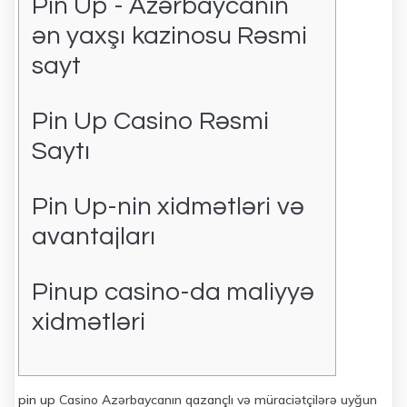
Pin Up - Azərbaycanın
ən yaxşı kazinosu Rəsmi
sayt
Pin Up Casino Rəsmi
Saytı
Pin Up-nin xidmətləri və
avantajları
Pinup casino-da maliyyə
xidmətləri
pin up
Casino Azərbaycanın qazançlı və müraciətçilərə uyğun