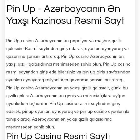
Pin Up - Azərbaycanın Ən
Yaxşı Kazinosu Rəsmi Sayt
Pin Up casino Azərbaycanın ən populyar və məşhur qızıllı
qalasıdır. Rəsmi saytından giriş edərək, oyunları oynayaraq və
qazanma şansını artıraraq, Pin Up casino Azərbaycanın ən
yaxşı qızıllı qalasıdırıncı mənimsədən sahib olun. Pin Up casino
rəsmi saytından giriş edə bilərsiniz və pin up giriş sayfasından
oyunları oynayaraq milyonlarca qazanma şansını artıraraq.
Pin Up casino Azərbaycanın ən yaxşı qızıllı qalasıdır, çünki bu
qızıllı qalası Azərbaycanın ən geniş və müraciətçilərə uyğun
oyunlarla məşhurdur. Pin Up casino rəsmi saytından giriş
edərək, pinup oyunları oynayaraq və pin up casino oyunları ilə
tanış olaraq, Azərbaycanın ən yaxşı qızıllı qalasıdırıncı
mənimsədən sahib olun.
Pin Up Casino Rəsmi Saytı