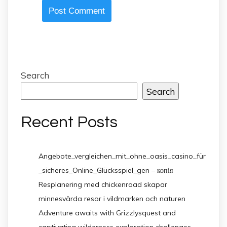
Search
Search
Recent Posts
Angebote_vergleichen_mit_ohne_oasis_casino_für
_sicheres_Online_Glücksspiel_gen – копія
Resplanering med chickenroad skapar
minnesvärda resor i vildmarken och naturen
Adventure awaits with Grizzlysquest and