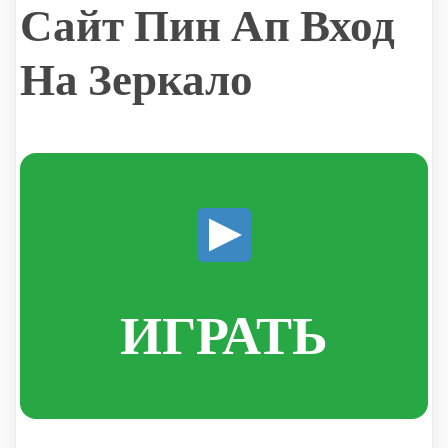
Сайт Пин Ап Вход
На Зеркало
ИГРАТЬ