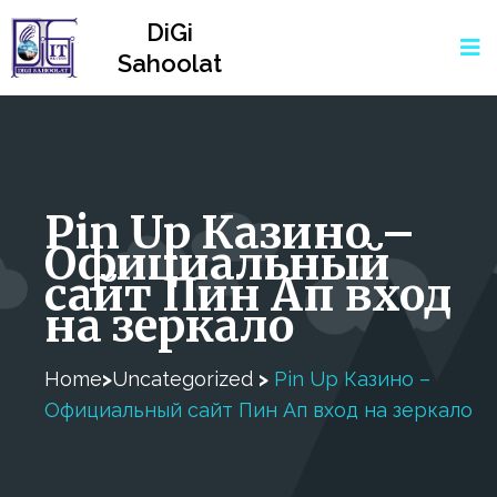
DiGi
Sahoolat
Pin Up Казино –
Официальный
сайт Пин Ап вход
на зеркало
Home
>
Uncategorized
>
Pin Up Казино –
Официальный сайт Пин Ап вход на зеркало