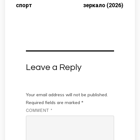
спорт
зеркало (2026)
Leave a Reply
Your email address will not be published.
Required fields are marked
*
COMMENT
*