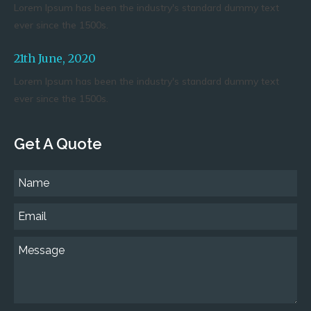
Lorem Ipsum has been the industry's standard dummy text
ever since the 1500s.
21th June, 2020
Lorem Ipsum has been the industry's standard dummy text
ever since the 1500s.
Get A Quote