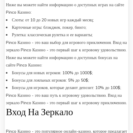
Ниже вы можете найти информацию о доступных играх на сайте
Pinco Казино:
Слоты: от 10 до 20 новых игр каждый месяц;
Карточные игры: блэкджек, покер, бинго;
Рулетка: классическая рулетка и ее варианты;
Pinco Казино - это ваш выбор для игрового приключения. Вход на
зеркало Pinco Казино - это первый шаг к игровому удовольствию.
Ниже вы можете найти информацию о доступных бонусах на
сайте Pinco Казино:
Бонусы для новых игроков: 100% до 1000$;
Бонусы для лояльных игроков: 5% до 50$;
Бонусы для игроков, которые делают депозит: 10% до 100$;
Pinco Казино - это ваш путь к игровому удовольствию. Вход на
зеркало Pinco Казино - это первый шаг к игровому приключению.
Вход На Зеркало
Pinco Казино - это популярное онлайн-казино, которое предлагает