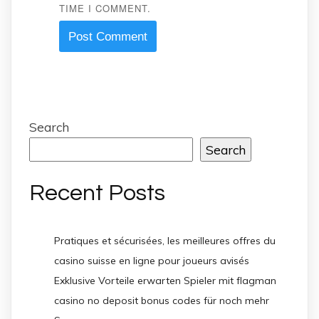
TIME I COMMENT.
Search
Search
Recent Posts
Pratiques et sécurisées, les meilleures offres du
casino suisse en ligne pour joueurs avisés
Exklusive Vorteile erwarten Spieler mit flagman
casino no deposit bonus codes für noch mehr