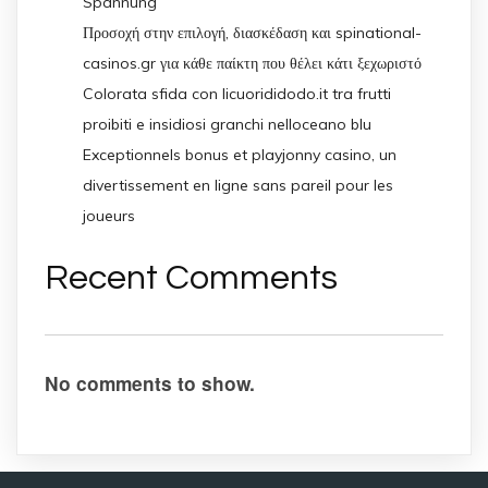
Spannung
Προσοχή στην επιλογή, διασκέδαση και spinational-
casinos.gr για κάθε παίκτη που θέλει κάτι ξεχωριστό
Colorata sfida con licuorididodo.it tra frutti
proibiti e insidiosi granchi nelloceano blu
Exceptionnels bonus et playjonny casino, un
divertissement en ligne sans pareil pour les
joueurs
Recent Comments
No comments to show.