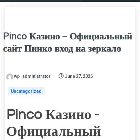
Pinco Казино – Официальный
сайт Пинко вход на зеркало
wp_administrator
June 27, 2026
Uncategorized
Pinco Казино -
Официальный