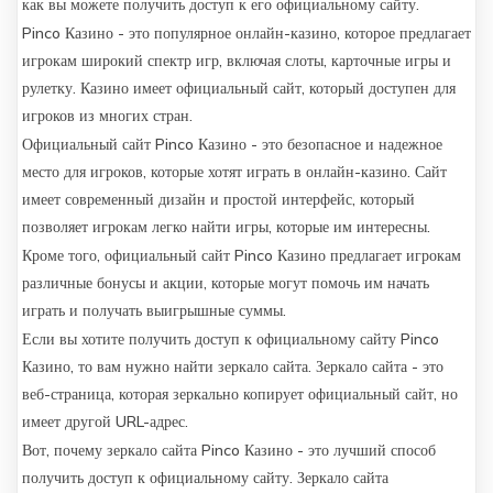
как вы можете получить доступ к его официальному сайту.
Pinco Казино - это популярное онлайн-казино, которое предлагает
игрокам широкий спектр игр, включая слоты, карточные игры и
рулетку. Казино имеет официальный сайт, который доступен для
игроков из многих стран.
Официальный сайт Pinco Казино - это безопасное и надежное
место для игроков, которые хотят играть в онлайн-казино. Сайт
имеет современный дизайн и простой интерфейс, который
позволяет игрокам легко найти игры, которые им интересны.
Кроме того, официальный сайт Pinco Казино предлагает игрокам
различные бонусы и акции, которые могут помочь им начать
играть и получать выигрышные суммы.
Если вы хотите получить доступ к официальному сайту Pinco
Казино, то вам нужно найти зеркало сайта. Зеркало сайта - это
веб-страница, которая зеркально копирует официальный сайт, но
имеет другой URL-адрес.
Вот, почему зеркало сайта Pinco Казино - это лучший способ
получить доступ к официальному сайту. Зеркало сайта