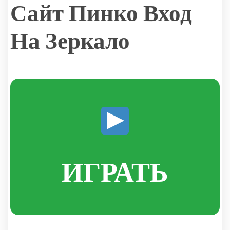
Сайт Пинко Вход
На Зеркало
ИГРАТЬ