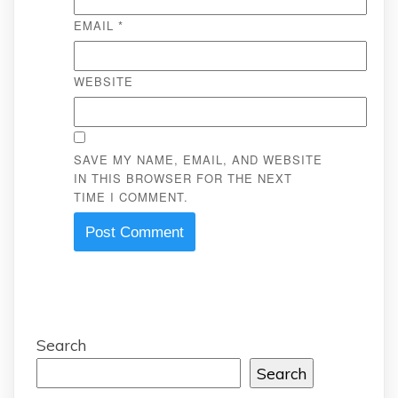
EMAIL
*
WEBSITE
SAVE MY NAME, EMAIL, AND WEBSITE
IN THIS BROWSER FOR THE NEXT
TIME I COMMENT.
Search
Search