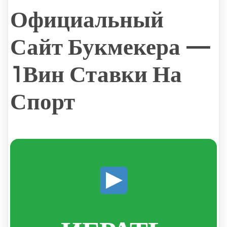
Официальный
Сайт Букмекера —
1Вин Ставки На
Спорт