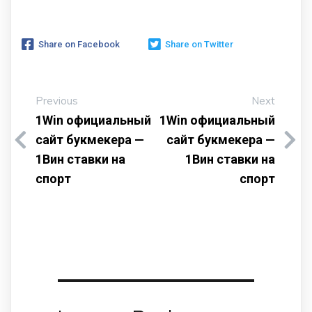
Share on Facebook
Share on Twitter
Previous
Next
1Win официальный
1Win официальный
сайт букмекера —
сайт букмекера —
1Вин ставки на
1Вин ставки на
спорт
спорт