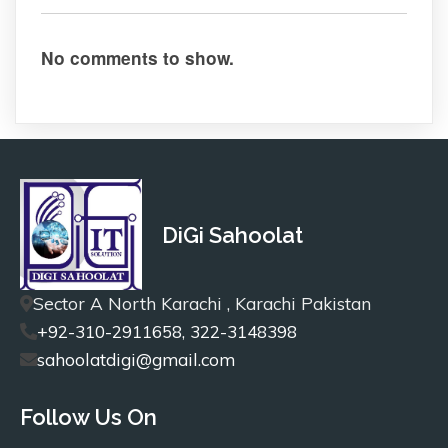
No comments to show.
DiGi Sahoolat
Sector A North Karachi , Karachi Pakistan
+92-310-2911658, 322-3148398
sahoolatdigi@gmail.com
Follow Us On