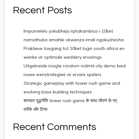
Recent Posts
Impumelelo yokubheja iqhakambisa i-10bet
namathuba amahle okwenza imali ngokushesha
Praktiese toegang tot 10bet login south africa en
wenke vir optimale weddery ervarings
Uitgebreide insigte rondom nolimit city demo bied
nuwe wenstrategieë vir ervare spelers
Strategic gameplay with tower rush game and
evolving base building techniques
शानदार युद्धनीति tower rush game के साथ जीतने के नए
तरीके और टिप्स
Recent Comments