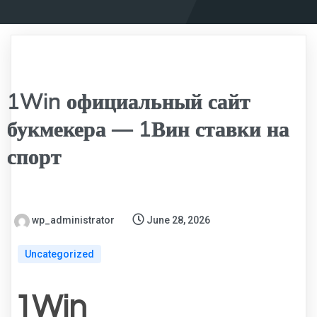
1Win официальный сайт
букмекера — 1Вин ставки на
спорт
wp_administrator
June 28, 2026
Uncategorized
1Win