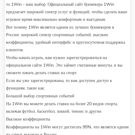
то 1Win - ваш выбор. Официальный сайт букмекера 1Win
предлагает широкий спектр услуг и функций, чтобы сделать ваше
игровое время максимально комфортным и выгодным.
Вот почему 1Win является одним из лучших букмекеров в
России: широкий спектр спортивных событий, высокие
коэффициенты, удобный интерфейс и круглосуточная поддержка
клиентов.
Чтобы начать играть, вам нужно зарегистрироваться на
официальном сайте 1Win. Это займет считанные минуты, и вы
сможете начать делать ставки на спорт.
Если вы уже зарегистрированы, то вам доступен доступ к
функциям, такие как:
Большой выбор спортивных событий
На 1Win вы можете делать ставки на более 20 видов спорта,
включая футбол, баскетбол, хоккей, теннис и другие.
Высокие коэффициенты
Коэффициенты на 1Win могут достигать 95%, что является одним
из самых высоких в России.