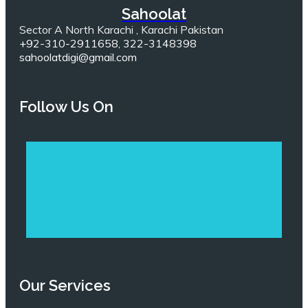
Sahoolat
Sector A North Karachi , Karachi Pakistan
+92-310-2911658, 322-3148398
sahoolatdigi@gmail.com
Follow Us On
Our Services