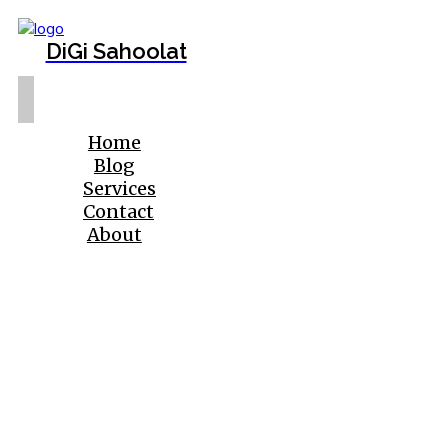
DiGi Sahoolat
Home
Blog
Services
Contact
About
7k casino демо-