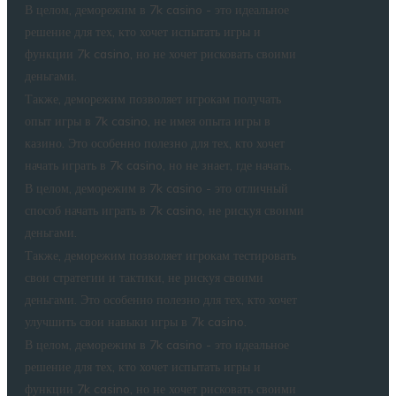
В целом, деморежим в 7k casino - это идеальное
решение для тех, кто хочет испытать игры и
функции 7k casino, но не хочет рисковать своими
деньгами.
Также, деморежим позволяет игрокам получать
опыт игры в 7k casino, не имея опыта игры в
казино. Это особенно полезно для тех, кто хочет
начать играть в 7k casino, но не знает, где начать.
В целом, деморежим в 7k casino - это отличный
способ начать играть в 7k casino, не рискуя своими
деньгами.
Также, деморежим позволяет игрокам тестировать
свои стратегии и тактики, не рискуя своими
деньгами. Это особенно полезно для тех, кто хочет
улучшить свои навыки игры в 7k casino.
В целом, деморежим в 7k casino - это идеальное
решение для тех, кто хочет испытать игры и
функции 7k casino, но не хочет рисковать своими