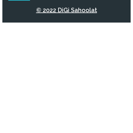
© 2022 DiGi Sahoolat