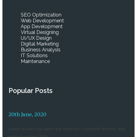
SEO Optimization
Web Development
App Development
Virtual Designing
UI/UX Design
Digital Marketing
Business Analysis
IT Solutions
Maintenance
Popular Posts
20th June, 2020
Lorem Ipsum has been the industry's standard dummy text
ever since the 1500s.