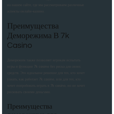
на нашем сайте, где мы рассматриваем различные
аспекты онлайн-казино.
Преимущества
Деморежима В 7k
Casino
Деморежим также позволяет игрокам испытать
игры и функции 7k casino без риска для своих
средств. Это идеальное решение для тех, кто хочет
узнать, как работает 7k casino, или для тех, кто
хочет попробовать играть в 7k casino, но не хочет
рисковать своими деньгами.
Преимущества