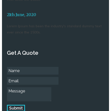
21th June, 2020
Lorem Ipsum has been the industry's standard dummy text
ever since the 1500s.
Get A Quote
Submit