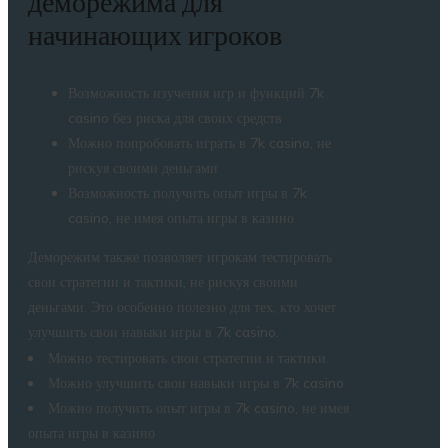
деморежима для
начинающих игроков
Возможность изучения игр и функций 7k
casino без риска для своих средств
Можно попробовать играть в 7k casino, не
рискуя своими деньгами
Возможность получить опыт игры в 7k
casino, не имея опыта игры в казино
Деморежим также позволяет игрокам тестировать
свои стратегии и тактики, не рискуя своими
деньгами. Это особенно полезно для тех, кто хочет
улучшить свои навыки игры в 7k casino.
Можно тестировать свои стратегии и тактики
Можно улучшить свои навыки игры в 7k casino
Можно получить опыт игры в 7k casino, не имея
опыта игры в казино