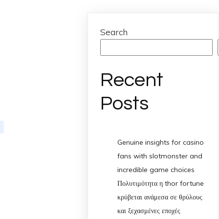
Search
Recent
Posts
Genuine insights for casino
fans with slotmonster and
incredible game choices
Πολυτιμότητα η thor fortune
κρύβεται ανάμεσα σε θρύλους
και ξεχασμένες εποχές