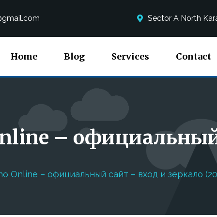
@gmail.com
Sector A North Kara
Home
Blog
Services
Contact
nline – официальный
o Online – официальный сайт – вход и зеркало (20