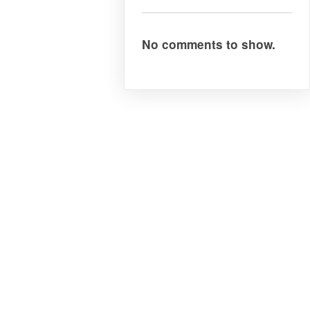
No comments to show.