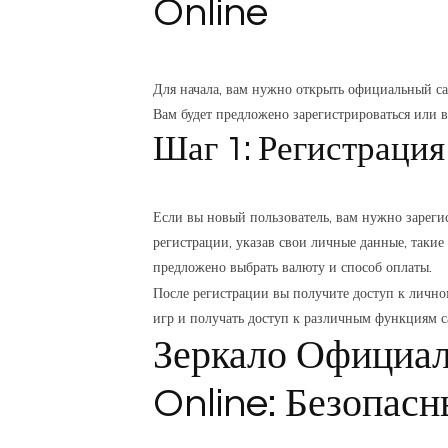
Online
Для начала, вам нужно открыть официальный са
Вам будет предложено зарегистрироваться или в
Шаг 1: Регистрация
Если вы новый пользователь, вам нужно зарегис
регистрации, указав свои личные данные, такие 
предложено выбрать валюту и способ оплаты.
После регистрации вы получите доступ к лично
игр и получать доступ к различным функциям с
Зеркало Официа
Online: Безопас