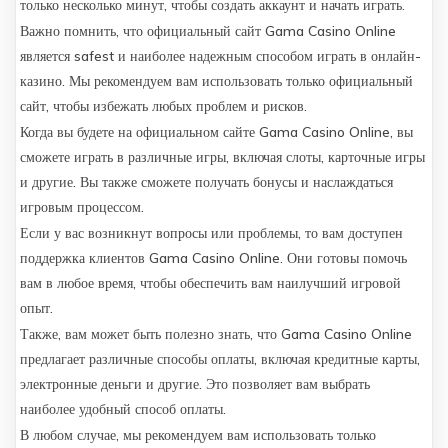
только несколько минут, чтобы создать аккаунт и начать играть.
Важно помнить, что официальный сайт Gama Casino Online
является safest и наиболее надежным способом играть в онлайн-
казино. Мы рекомендуем вам использовать только официальный
сайт, чтобы избежать любых проблем и рисков.
Когда вы будете на официальном сайте Gama Casino Online, вы
сможете играть в различные игры, включая слоты, карточные игры
и другие. Вы также сможете получать бонусы и наслаждаться
игровым процессом.
Если у вас возникнут вопросы или проблемы, то вам доступен
поддержка клиентов Gama Casino Online. Они готовы помочь
вам в любое время, чтобы обеспечить вам наилучший игровой
опыт.
Также, вам может быть полезно знать, что Gama Casino Online
предлагает различные способы оплаты, включая кредитные карты,
электронные деньги и другие. Это позволяет вам выбрать
наиболее удобный способ оплаты.
В любом случае, мы рекомендуем вам использовать только