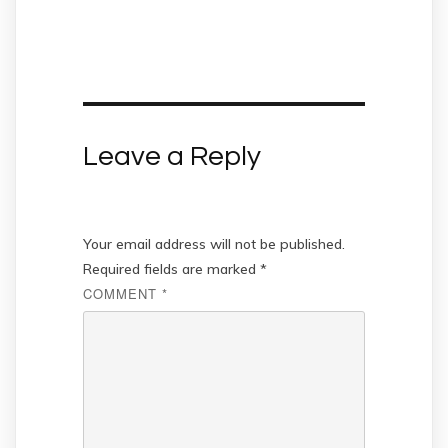
Leave a Reply
Your email address will not be published.
Required fields are marked
*
COMMENT
*