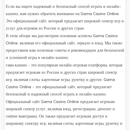
Если вы ищете надежный и безопасный способ играть в онлайн-
казино, вам нужно обратить внимание на Gama Casino Online.
Это официальный сайт, который предлагает широкий спектр игр и
услуг для игроков из России и других стран.
В этом обзоре мы рассмотрим основные аспекты Gama Casino
Online, включая его официальный сайт, зеркало и вход. Мы также
предоставим вам полезные советы и рекомендации для безопасной
и успешной игры в онлайн-казино.
гама казино
- это популярная онлайн-игровая платформа, которая
предлагает игрокам из России и других стран широкий спектр
игр, включая слоты, карточные игры, рулетку и другие. Gama
Casino Online - это официальный сайт, который предлагает
безопасный и надежный способ играть в онлайн-казино.
Официальный сайт Gama Casino Online предлагает игрокам
широкий спектр услуг, включая вход, регистрацию, депозит и
снятие выигрыша. Он также предлагает игрокам доступ к
широкому спектру игр, включая слоты, карточные игры, рулетку и