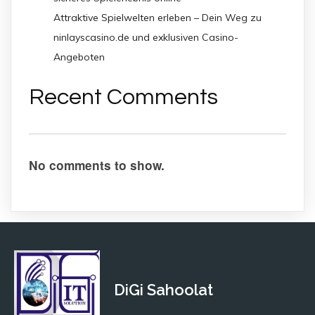
Attraktive Spielwelten erleben – Dein Weg zu
ninlayscasino.de und exklusiven Casino-
Angeboten
Recent Comments
No comments to show.
DiGi Sahoolat