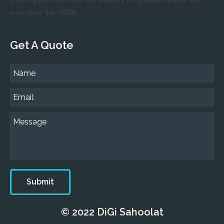
ever since the 1500s.
Get A Quote
Submit
© 2022 DiGi Sahoolat