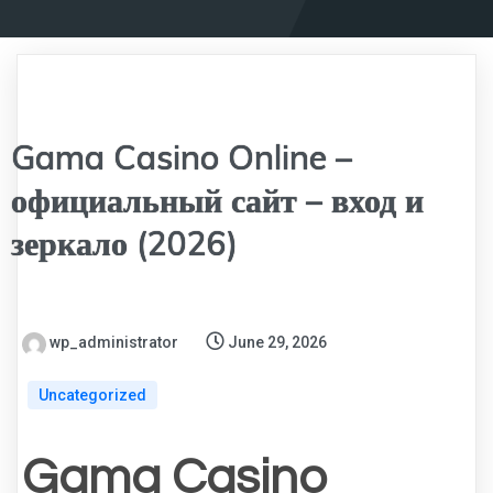
Gama Casino Online –
официальный сайт – вход и
зеркало (2026)
wp_administrator
June 29, 2026
Uncategorized
Gama Casino