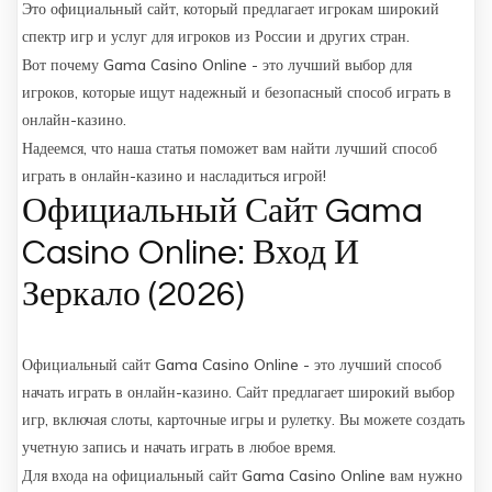
Это официальный сайт, который предлагает игрокам широкий
спектр игр и услуг для игроков из России и других стран.
Вот почему Gama Casino Online - это лучший выбор для
игроков, которые ищут надежный и безопасный способ играть в
онлайн-казино.
Надеемся, что наша статья поможет вам найти лучший способ
играть в онлайн-казино и насладиться игрой!
Официальный Сайт Gama
Casino Online: Вход И
Зеркало (2026)
Официальный сайт Gama Casino Online - это лучший способ
начать играть в онлайн-казино. Сайт предлагает широкий выбор
игр, включая слоты, карточные игры и рулетку. Вы можете создать
учетную запись и начать играть в любое время.
Для входа на официальный сайт Gama Casino Online вам нужно