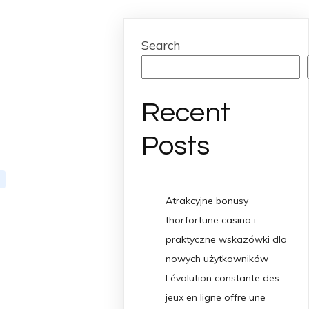
Search
Recent
Posts
Atrakcyjne bonusy
thorfortune casino i
praktyczne wskazówki dla
nowych użytkowników
Lévolution constante des
jeux en ligne offre une