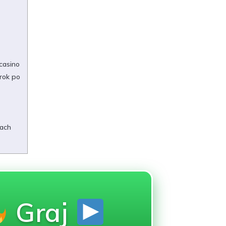
casino
rok po
nach
Graj