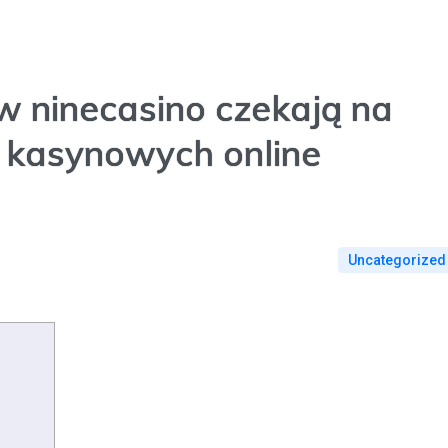
 ninecasino czekają na
 kasynowych online
Uncategorized