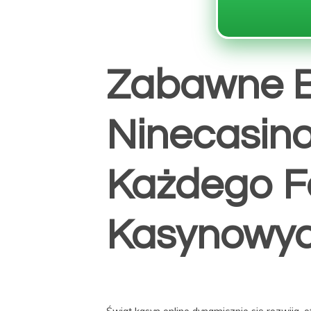
Zabawne 
Ninecasin
Każdego F
Kasynowyc