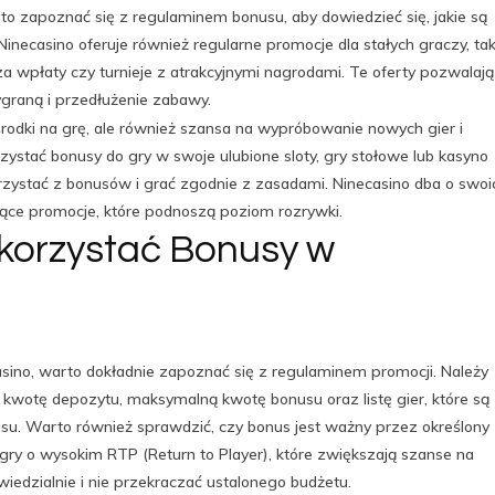
o zapoznać się z regulaminem bonusu, aby dowiedzieć się, jakie są
necasino oferuje również regularne promocje dla stałych graczy, tak
a wpłaty czy turnieje z atrakcyjnymi nagrodami. Te oferty pozwalają
graną i przedłużenie zabawy.
środki na grę, ale również szansa na wypróbowanie nowych gier i
stać bonusy do gry w swoje ulubione sloty, gry stołowe lub kasyno
rzystać z bonusów i grać zgodnie z zasadami. Ninecasino dba o swoi
ujące promocje, które podnoszą poziom rozrywki.
korzystać Bonusy w
sino, warto dokładnie zapoznać się z regulaminem promocji. Należy
kwotę depozytu, maksymalną kwotę bonusu oraz listę gier, które są
su. Warto również sprawdzić, czy bonus jest ważny przez określony
gry o wysokim RTP (Return to Player), które zwiększają szanse na
iedzialnie i nie przekraczać ustalonego budżetu.