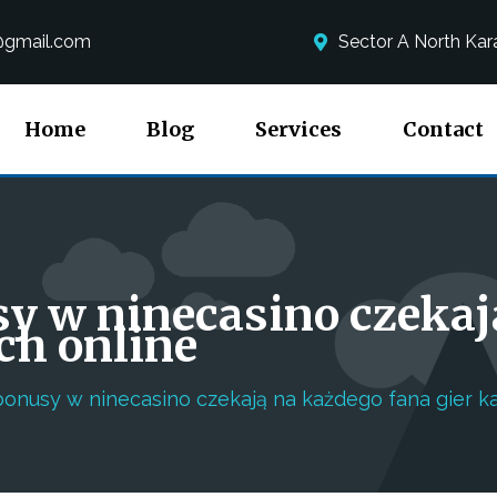
@gmail.com
Sector A North Kara
Home
Blog
Services
Contact
y w ninecasino czekaj
ch online
nusy w ninecasino czekają na każdego fana gier k