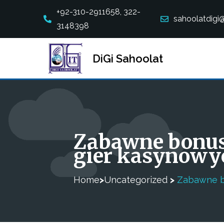
+92-310-2911658, 322-
sahoolatdigi
3148398
DiGi Sahoolat
Zabawne bonus
gier kasynowy
Home
>
Uncategorized
>
Zabawne bo