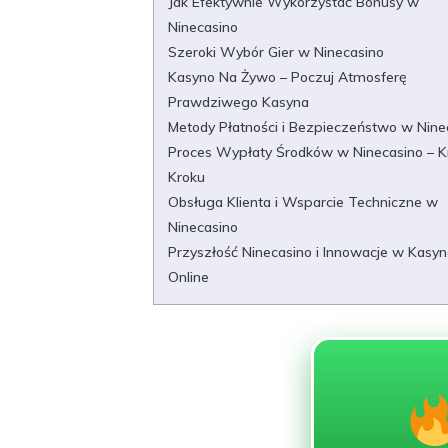
Jak Efektywnie Wykorzystać Bonusy w
Ninecasino
Szeroki Wybór Gier w Ninecasino
Kasyno Na Żywo – Poczuj Atmosferę
Prawdziwego Kasyna
Metody Płatności i Bezpieczeństwo w Nine
Proces Wypłaty Środków w Ninecasino – K
Kroku
Obsługa Klienta i Wsparcie Techniczne w
Ninecasino
Przyszłość Ninecasino i Innowacje w Kasy
Online