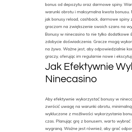
bonus od depozytu oraz darmowe spiny. Wart
warunki obrotu i maksymalna kwota bonusu. Ni
jak bonusy reload, cashback, darmowe spiny z
graczom na zwiększenie swoich szans na wy
Bonusy w ninecasino to nie tylko dodatkowe 
zdobycie doświadczenia. Gracze mogą wykorzy
na żywo. Ważne jest, aby odpowiedzialnie ko
graczy, oferując im regularnie nowe i ekscyt
Jak Efektywnie Wy
Ninecasino
Aby efektywnie wykorzystać bonusy w nineca
zwrócić uwagę na warunki obrotu, minimalną 
wykluczone z możliwości wykorzystania bonu
czas. Planując grę z bonusem, warto wybrać 
wygraną. Ważne jest również, aby grać odpow