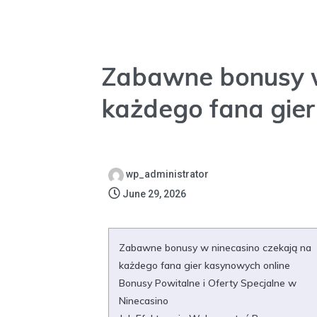
Zabawne bonusy w
każdego fana gier
wp_administrator
June 29, 2026
Zabawne bonusy w ninecasino czekają na
każdego fana gier kasynowych online
Bonusy Powitalne i Oferty Specjalne w
Ninecasino