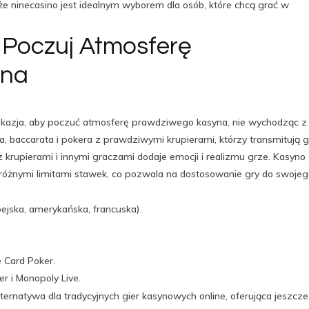
 że ninecasino jest idealnym wyborem dla osób, które chcą grać w
Poczuj Atmosferę
yna
okazja, aby poczuć atmosferę prawdziwego kasyna, nie wychodząc z
, baccarata i pokera z prawdziwymi krupierami, którzy transmitują g
z krupierami i innymi graczami dodaje emocji i realizmu grze. Kasyno
z różnymi limitami stawek, co pozwala na dostosowanie gry do swojeg
ejska, amerykańska, francuska).
 Card Poker.
 i Monopoly Live.
ernatywa dla tradycyjnych gier kasynowych online, oferująca jeszcze