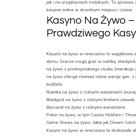
jak i na urządzeniach mobilnych. To sprawia,
kasynie online w dowolnym miejscu i czasie.
Kasyno Na Żywo – 
Prawdziwego Kas
Kasyno na żywo w ninecasino to wyjątkowa 
domu. Gracze mogą grać w ruletkę, blackjacka
na żywo z profesjonalnego studia. Interakcja 
na żywo oferuje również różne wersje gier, 
budżetu.
Ruletka na żywo z różnymi wariantami (europ
Blackjack na żywo z różnymi limitami stawek.
Baccarat na żywo z różnymi wariantami.
Poker na żywo, w tym Casino Hold'em i Three
Game Shows na żywo, takie jak Dream Catcher
Kasyno na żywo w ninecasino to doskonała alt