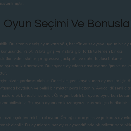
sterilmiştir.
a Oyun Seçimi Ve Bonusla
abilir. Bu sitenin geniş oyun kataloğu, her tür ve seviyeye uygun bir oy
konusunda, 7slot, 7slots giriş ve 7 slots gibi farklı türlerden bir dizi
 slotlar, video slotlar, progressive jackpots ve daha fazlası bulunur.
o oyunları kullanmaktır. Bu sayede oyunların nasıl oynandığını ve ne k
tur.
iminizde yardımcı olabilir. Öncelikle, yeni kaydolunan oyuncular için ö
yfasında kaydolun ve belirli bir miktar para kazanın. Ayrıca, düzenli ola
culara ek bonuslar sunulur. Örneğin, belirli bir oyunu oynarken kazan
 kazanabilirsiniz. Bu, oyun oynarken kazançınızı artırmak için harika bir
inizde çok önemli bir rol oynar. Örneğin, progressive jackpots oyunlar
çenek olabilir. Bu oyunlarda, her oyun oynandığında bir miktar para bir