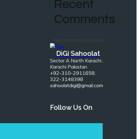
Recent
Comments
No comments to show.
DiGi Sahoolat
Sector A North Karachi ,
Karachi Pakistan
+92-310-2911658,
322-3148398
sahoolatdigi@gmail.com
Follow Us On