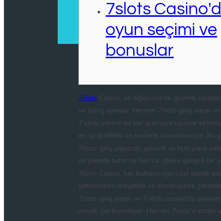
7slots Casino'
oyun seçimi ve
bonuslar
7slots
Casino, en eğlenceli ve güvenli oyunla
ve ilginç oyunlar. Hemen 7slots giriş yapın ve
7 slots casino'da her gün yeni oyunlar ekleniy
en iyi grafikler ve seslerle tasarlanmıştır, 
7slots giriş yaparak, güvenli ve hızlı para ya
ön planda tutar ve her tür işlemi güvenli bir şe
7slots Casino, her kullanıcı için özel olarak 
yatırımlarını izleyebilir ve kazançlarını çekebili
7slots giriş yapın ve 7 slots casino'da oyunla
olmak için buradayız. Hemen 7slots'a katılın v