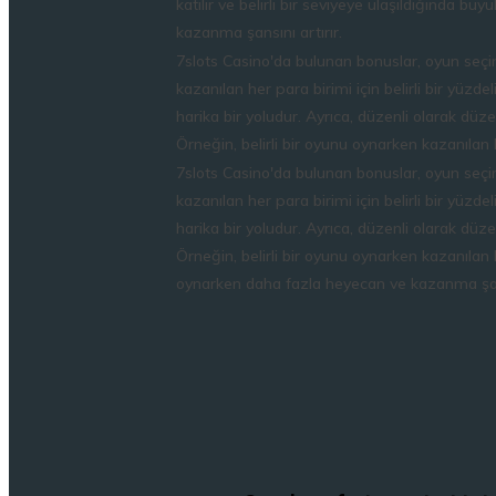
katılır ve belirli bir seviyeye ulaşıldığında b
kazanma şansını artırır.
7slots Casino'da bulunan bonuslar, oyun seçim
kazanılan her para birimi için belirli bir yüzd
harika bir yoludur. Ayrıca, düzenli olarak dü
Örneğin, belirli bir oyunu oynarken kazanılan he
7slots Casino'da bulunan bonuslar, oyun seçim
kazanılan her para birimi için belirli bir yüzd
harika bir yoludur. Ayrıca, düzenli olarak dü
Örneğin, belirli bir oyunu oynarken kazanılan h
oynarken daha fazla heyecan ve kazanma şans