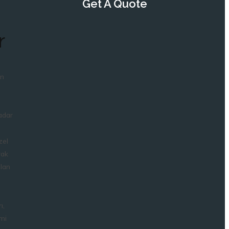
Get A Quote
r
un
adar
zel
rak
ılan
ı,
imi