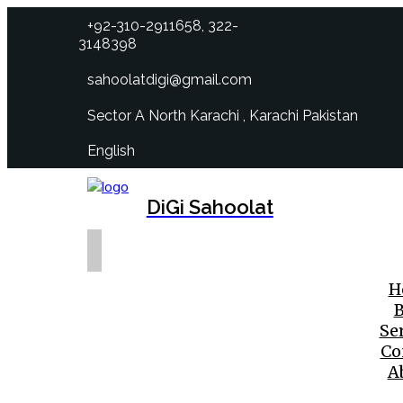
+92-310-2911658, 322-
3148398
sahoolatdigi@gmail.com
Sector A North Karachi , Karachi Pakistan
English
DiGi Sahoolat
H
B
Se
Co
A