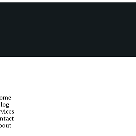
ome
log
rvices
ntact
bout