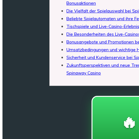
Bonusaktionen
Die Vielfalt der Spielauswahl bei S
Beliebte Spielautomaten und ihre F
Tischspiele und Live-Casino-Erlebni
Die Besonderheiten des Live-Casino
Bonusangebote und Promotionen b
Umsatzbedingungen und wichtige 
Sicherheit und Kundenservice bei S
Zukunftsperspektiven und neue Tre
Spinaway Casino
🔥