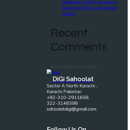
meilleures offres du casino
suisse en ligne pour joueurs
avisés
Recent
Comments
No comments to show.
DiGi Sahoolat
Sector A North Karachi ,
Karachi Pakistan
+92-310-2911658,
322-3148398
sahoolatdigi@gmail.com
Follow Us On