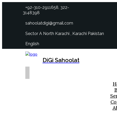
+92-310-2911658, 322-
3148398
sahoolatdigi@gmail.com
Sector A North Karachi , Karachi Pakistan
English
DiGi Sahoolat
H
B
Se
Co
A