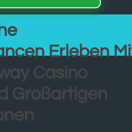
che
ncen Erleben Mi
way Casino
 Großartigen
onen