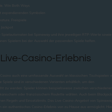
le, Win Both Ways
mit expandierenden Symbolen
ature, Freispiele
 Jackpot
ebte Spielautomaten bei Spinaway und ihre jeweiligen RTP-Werte sowie
nnen Spielern bei der Auswahl der passenden Spiele helfen.
 Live-Casino-Erlebnis
Casino auch eine umfassende Auswahl an klassischen Tischspielen 
e Spiele sind in verschiedenen Varianten erhältlich, um den
echt zu werden. Spieler können beispielsweise zwischen verschiedene
kanischem oder französischem Roulette wählen. Auch beim Blackjack
chen Regeln und Einsatzlimits. Das Live-Casino-Angebot von Spinaway
 ein authentisches Casino-Erlebnis von zu Hause aus ermöglicht. Hie