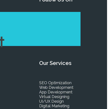
t
Our Services
SEO Optimization
Web Development
App Development
Virtual Designing
UI/UX Design
Digital Marketing