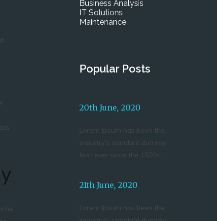
Business Analysis
IT Solutions
Maintenance
it
Popular Posts
e
20th June, 2020
e
ass
Lorem Ipsum has been the
industry's standard dummy
text ever since the 1500s.
ay
21th June, 2020
Lorem Ipsum has been the
nche
industry's standard dummy
ine