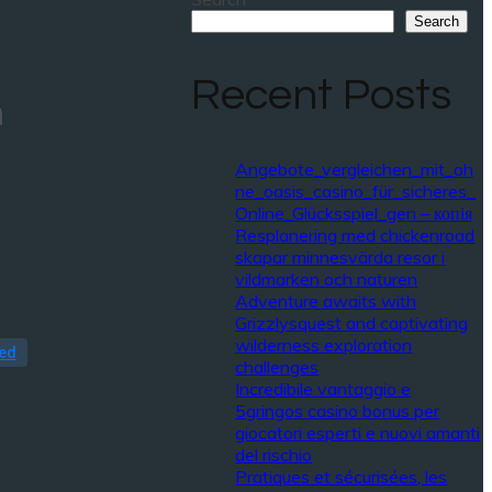
Search
Recent Posts
n
Angebote_vergleichen_mit_oh
ne_oasis_casino_für_sicheres_
Online_Glücksspiel_gen – копія
Resplanering med chickenroad
skapar minnesvärda resor i
vildmarken och naturen
Adventure awaits with
Grizzlysquest and captivating
wilderness exploration
ed
challenges
Incredibile vantaggio e
5gringos casino bonus per
giocatori esperti e nuovi amanti
del rischio
Pratiques et sécurisées, les