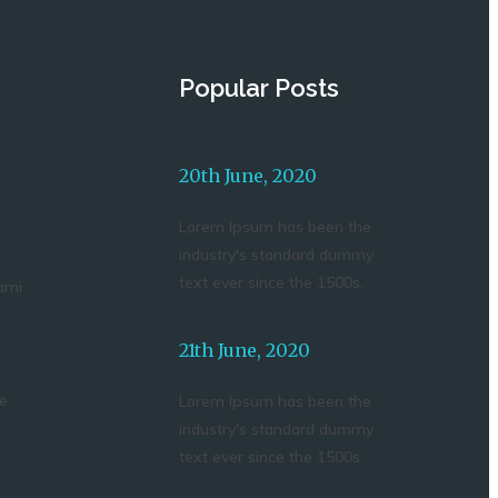
Popular Posts
20th June, 2020
Lorem Ipsum has been the
industry's standard dummy
text ever since the 1500s.
zami
21th June, 2020
le
Lorem Ipsum has been the
industry's standard dummy
text ever since the 1500s.