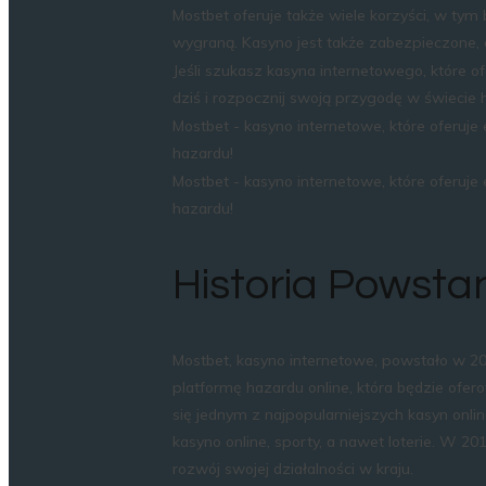
Mostbet oferuje także wiele korzyści, w ty
wygraną. Kasyno jest także zabezpieczone,
Jeśli szukasz kasyna internetowego, które o
dziś i rozpocznij swoją przygodę w świecie 
Mostbet - kasyno internetowe, które oferuje
hazardu!
Mostbet - kasyno internetowe, które oferuje
hazardu!
Historia Powsta
Mostbet, kasyno internetowe, powstało w 20
platformę hazardu online, która będzie ofe
się jednym z najpopularniejszych kasyn onlin
kasyno online, sporty, a nawet loterie. W 20
rozwój swojej działalności w kraju.