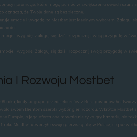
m bonusy i promocje, które mogą pomóc w zwiększeniu swoich szans 
 co oznacza, że Twoje dane są bezpieczne.
feruje emocje i wygodę, to Mostbet jest idealnym wyborem. Zaloguj si
hazardu!
 emocje i wygodę. Zaloguj się dziś i rozpocznij swoją przygodę w świ
 emocje i wygodę. Zaloguj się dziś i rozpocznij swoją przygodę w świ
nia I Rozwoju Mostbet
09 roku, kiedy to grupa przedsiębiorców z Rosji postanowiła stworzy
rowała swoim klientom szeroki wybór gier hazardu. Wkrótce Mostbet s
e w Europie, a jego oferta obejmowała nie tylko gry hazardu, ale tak
11 roku Mostbet otworzyło swoją pierwszą filię w Polsce, co pozwolił