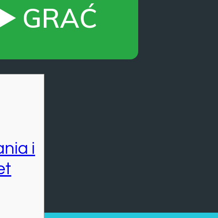
▶️ GRAĆ
nia i
et