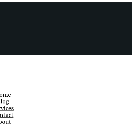
ome
log
rvices
ntact
bout