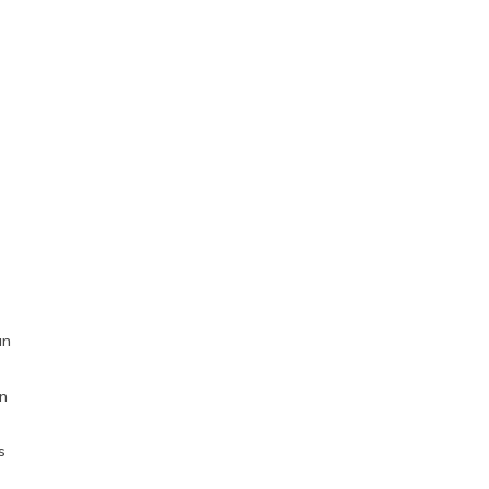
an
en
s