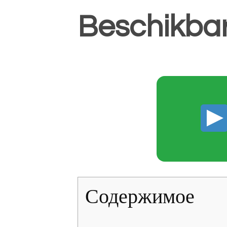
Beschikbar
Содержимое