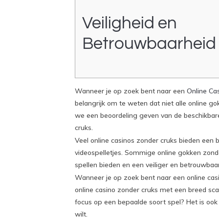
Veiligheid en
Betrouwbaarheid
Wanneer je op zoek bent naar een
Online Ca
belangrijk om te weten dat niet alle online gok
we een beoordeling geven van de beschikbare 
cruks.
Veel online casinos zonder cruks bieden een 
videospelletjes. Sommige online gokken zond
spellen bieden en een veiliger en betrouwbaar
Wanneer je op zoek bent naar een online casin
online casino zonder cruks met een breed scal
focus op een bepaalde soort spel? Het is ook 
wilt.