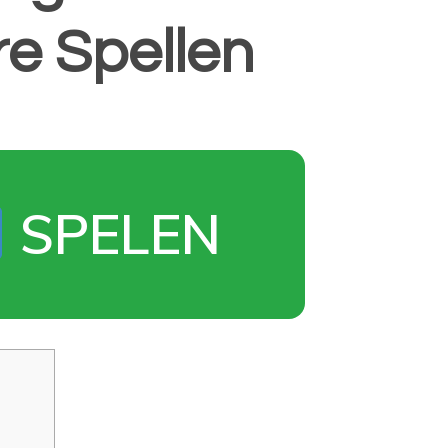
e Spellen
SPELEN