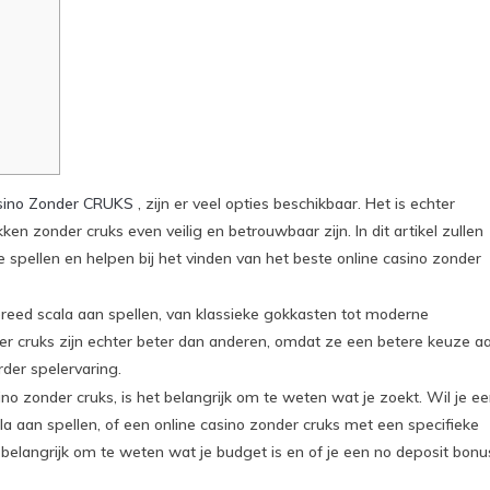
sino Zonder CRUKS
, zijn er veel opties beschikbaar. Het is echter
ken zonder cruks even veilig en betrouwbaar zijn. In dit artikel zullen
spellen en helpen bij het vinden van het beste online casino zonder
breed scala aan spellen, van klassieke gokkasten tot moderne
er cruks zijn echter beter dan anderen, omdat ze een betere keuze a
der spelervaring.
o zonder cruks, is het belangrijk om te weten wat je zoekt. Wil je e
a aan spellen, of een online casino zonder cruks met een specifieke
belangrijk om te weten wat je budget is en of je een no deposit bonu