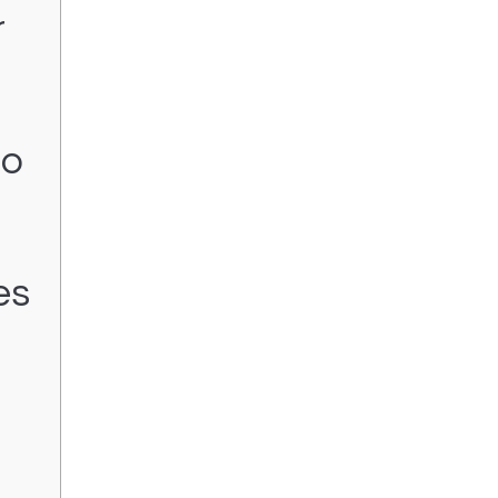
r
no
es