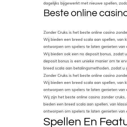
dagelijks bijgewerkt met nieuwe spellen, zodat
Beste online casin
Zonder Cruks is het beste online casino zonde
Wij bieden een breed scala aan spellen, van k
ontworpen om spelers te laten genieten van 
Wij bieden ook een no deposit bonus, zodat u 
deposit bonus is een unieke manier om te erv
breed scala aan betalingsmethoden, zodat u g
Zonder Cruks is het beste online casino zonde
Wij bieden een breed scala aan spellen, van k
ontworpen om spelers te laten genieten van 
Wij zijn het beste online casino zonder cruks
bieden een breed scala aan spellen, van klass
ontworpen om spelers te laten genieten van 
Spellen En Feat