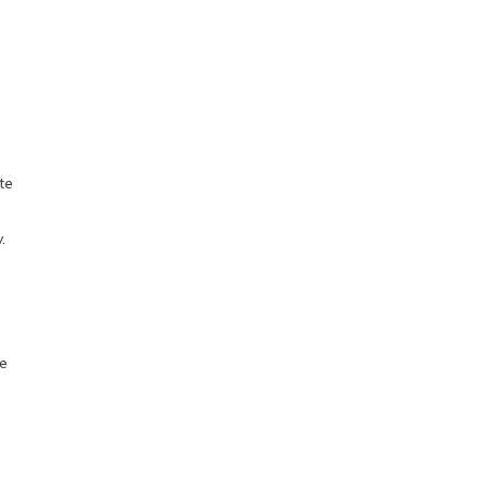
te
.
ne