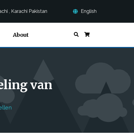
chi , Karachi Pakistan
English
About
eling van
ellen