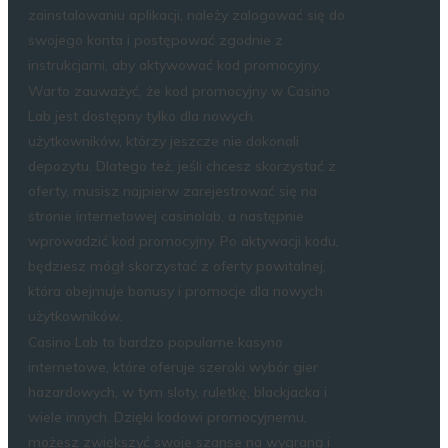
zainstalowaniu aplikacji, należy zalogować się do
swojego konta i postępować zgodnie z
instrukcjami, aby aktywować kod promocyjny.
Warto zauważyć, że kod promocyjny w Casino
Lab jest dostępny tylko dla nowych
użytkowników, którzy jeszcze nie dokonali
depozytu. Dlatego też, jeśli chcesz skorzystać z
oferty, musisz najpierw zarejestrować się na
stronie internetowej casinolab, a następnie
wprowadzić kod promocyjny. Po aktywacji kodu,
będziesz mógł skorzystać z oferty powitalnej,
która obejmuje bonusy i promocje dla nowych
użytkowników.
Casino Lab to bardzo popularne kasyno
internetowe, które oferuje szeroki wybór gier
hazardowych, w tym sloty, ruletkę, blackjacka i
wiele innych. Dzięki kodowi promocyjnemu,
możesz zwiększyć swoje szanse na wygraną i