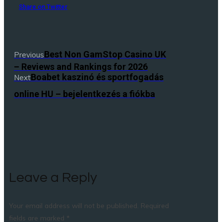
Share on Twitter
Best Non GamStop Casino UK
Previous
– Reviews and Rankings for 2026
Boabet kaszinó és sportfogadás
Next
online HU – bejelentkezés a fiókba
Leave a Reply
Your email address will not be published.
Required
fields are marked
*