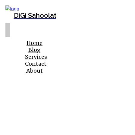
DiGi Sahoolat
Home
Blog
Services
Contact
About
Casino Lab Promo