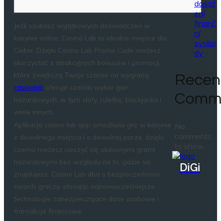
dosaž
ení
finanč
Jeśli szukasz wyjątkowych doświadczeń w
ní
kasynie online, Casino Lab to idealne miejsce dla
svobo
Ciebie. Dzięki Casino Lab Promo Code możesz
dy
skorzystać z atrakcyjnych bonusów i promocji,
które zwiększą Twoje szanse na wygraną.
Recen
casinolab
oferuje szeroki wybór gier
Comm
hazardowych, w tym sloty, ruletkę, blackjacka i
wiele innych.
Aplikacja casino lab app umożliwia grę w kasynie
No
comments
z dowolnego miejsca i o dowolnej porze, dzięki
to show.
czemu możesz cieszyć się ulubionymi grami
hazardowymi bez względu na to, gdzie się
DiGi
znajdujesz. Casino Lab dba o bezpieczeństwo
swoich graczy, stosując najnowocześniejsze
technologie zabezpieczające dane osobowe i
transakcje finansowe.