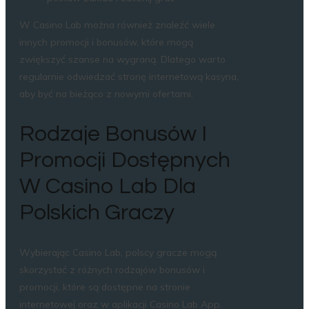
W Casino Lab można również znaleźć wiele
innych promocji i bonusów, które mogą
zwiększyć szanse na wygraną. Dlatego warto
regularnie odwiedzać stronę internetową kasyna,
aby być na bieżąco z nowymi ofertami.
Rodzaje Bonusów I
Promocji Dostępnych
W Casino Lab Dla
Polskich Graczy
Wybierając Casino Lab, polscy gracze mogą
skorzystać z różnych rodzajów bonusów i
promocji, które są dostępne na stronie
internetowej oraz w aplikacji Casino Lab App.