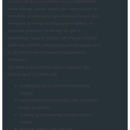
Casino Lab to nowoczesne kasyno internetowe,
które oferuje szeroki wybór gier kasynowych, w
tym sloty, gry karciane i gry stołowe. Kasyno jest
dostępne w wersji desktopowej i mobilnej, co
pozwala graczom na dostęp do gier z
dowolnego miejsca. Casino Lab oferuje również
aplikację mobilną, dzięki której gracze mogą grać
w gry kasynowe na swoich urządzeniach
mobilnych.
Oto kilka kroków, które należy wykonać, aby
zacząć grać w Casino Lab:
zarejestruj się na stronie internetowej
kasyna
wprowadź kod promocyjny, aby otrzymać
bonus powitalny
wybierz grę kasynową, w którą chcesz
zagrać
postaw zakład i zacznij grać