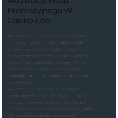
Aktywacja Kodu
Promocyjnego W
Casino Lab
Aby aktywować kod promocyjny w Casino Lab,
należy najpierw zarejestrować się na stronie
internetowej casinolab. Po zalogowaniu się,
należy przejść do sekcji "Moje konto" i kliknąć na
przycisk "Wprowadź kod promocyjny". W tym
miejscu należy wprowadzić kod promocyjny
casino lab promo code, a następnie potwierdzić
jego aktywację.
Jeśli masz już konto w Casino Lab, możesz
również aktywować kod promocyjny za pomocą
aplikacji mobilnej casino lab app. Aplikacja jest
dostępna na urządzeniach z systemem Android i
iOS, a jej instalacja jest bardzo prosta. Po