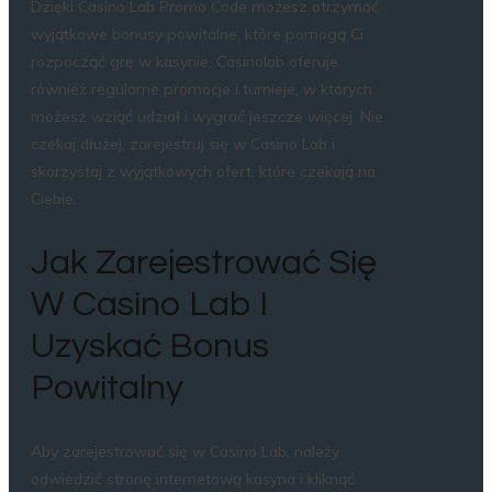
Dzięki Casino Lab Promo Code możesz otrzymać
wyjątkowe bonusy powitalne, które pomogą Ci
rozpocząć grę w kasynie. Casinolab oferuje
również regularne promocje i turnieje, w których
możesz wziąć udział i wygrać jeszcze więcej. Nie
czekaj dłużej, zarejestruj się w Casino Lab i
skorzystaj z wyjątkowych ofert, które czekają na
Ciebie.
Jak Zarejestrować Się
W Casino Lab I
Uzyskać Bonus
Powitalny
Aby zarejestrować się w Casino Lab, należy
odwiedzić stronę internetową kasyna i kliknąć