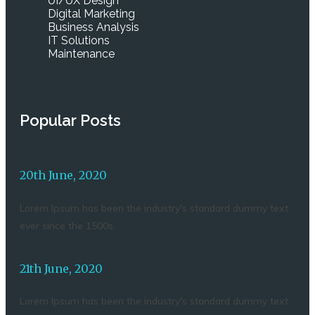
UI/UX Design
Digital Marketing
Business Analysis
IT Solutions
Maintenance
Popular Posts
20th June, 2020
Lorem Ipsum has been the industry's standard dummy text
ever since the 1500s.
21th June, 2020
Lorem Ipsum has been the industry's standard dummy text